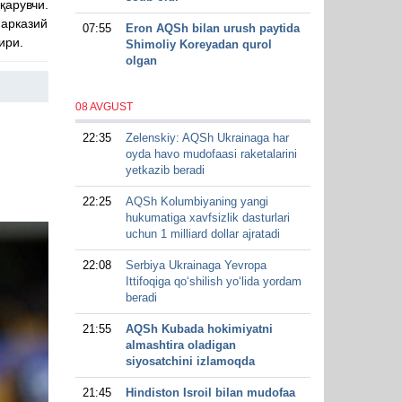
арувчи.
Марказий
07:55
Eron AQSh bilan urush paytida
ири.
Shimoliy Koreyadan qurol
olgan
08 AVGUST
22:35
Zelenskiy: AQSh Ukrainaga har
oyda havo mudofaasi raketalarini
yetkazib beradi
22:25
AQSh Kolumbiyaning yangi
hukumatiga xavfsizlik dasturlari
uchun 1 milliard dollar ajratadi
22:08
Serbiya Ukrainaga Yevropa
Ittifoqiga qo‘shilish yo‘lida yordam
beradi
21:55
AQSh Kubada hokimiyatni
almashtira oladigan
siyosatchini izlamoqda
21:45
Hindiston Isroil bilan mudofaa