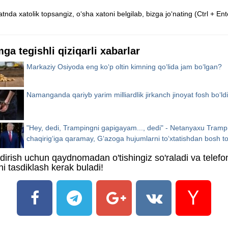
tnda xatolik topsangiz, o‘sha xatoni belgilab, bizga jo‘nating (Ctrl + Ent
mga tegishli qiziqarli xabarlar
Markaziy Osiyoda eng ko‘p oltin kimning qo‘lida jam bo‘lgan?
Namanganda qariyb yarim milliardlik jirkanch jinoyat fosh bo‘ldi
"Hey, dedi, Trampingni gapigayam..., dedi" - Netanyaxu Tramp
chaqirig‘iga qaramay, G‘azoga hujumlarni to‘xtatishdan bosh to
ildirish uchun qaydnomadan o'tishingiz so'raladi va telefo
i tasdiklash kerak buladi!