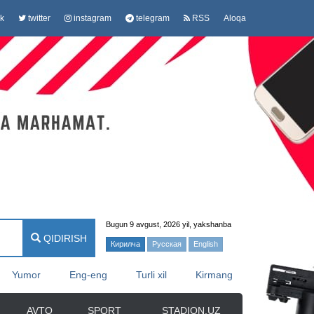
k
twitter
instagram
telegram
RSS
Aloqa
Bugun 9 avgust, 2026 yil, yakshanba
QIDIRISH
Кирилча
Русская
English
Yumor
Eng-eng
Turli xil
Kirmang
AVTO
SPORT
STADION.UZ