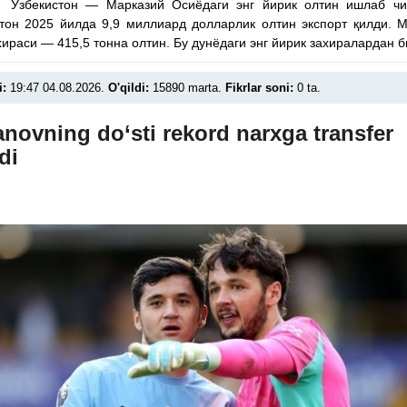
 Ўзбекистон — Марказий Осиёдаги энг йирик олтин ишлаб чиқ
тон 2025 йилда 9,9 миллиард долларлик олтин экспорт қилди. 
хираси — 415,5 тонна олтин. Бу дунёдаги энг йирик захиралардан б
i:
19:47 04.08.2026.
O'qildi:
15890 marta.
Fikrlar soni:
0 ta.
novning do‘sti rekord narxga transfer
di