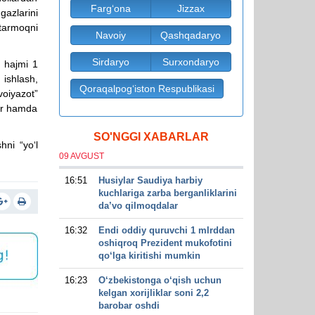
Farg‘ona
Jizzax
gazlarini
 tarmoqni
Navoiy
Qashqadaryo
Sirdaryo
Surxondaryo
y hajmi 1
 ishlash,
Qoraqalpog‘iston Respublikasi
oiyazot”
lar hamda
SO'NGGI XABARLAR
hni “yo‘l
09 AVGUST
16:51
Husiylar Saudiya harbiy
kuchlariga zarba berganliklarini
da’vo qilmoqdalar
16:32
Endi oddiy quruvchi 1 mlrddan
oshiqroq Prezident mukofotini
qo‘lga kiritishi mumkin
16:23
O‘zbekistonga o‘qish uchun
kelgan xorijliklar soni 2,2
barobar oshdi