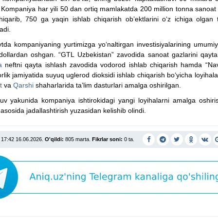
Kompaniya har yili 50 dan ortiq mamlakatda 200 million tonna sanoat 
hiqarib, 750 ga yaqin ishlab chiqarish ob’ektlarini o‘z ichiga olgan
adi.
tda kompaniyaning yurtimizga yo‘naltirgan investisiyalarining umumi
 dollardan oshgan. “GTL Uzbekistan” zavodida sanoat gazlarini qayta
a
neftni qayta ishlash zavodida vodorod ishlab chiqarish hamda “Nav
rlik jamiyatida suyuq uglerod dioksidi ishlab chiqarish bo‘yicha loyiha
t
va
Qarshi
shaharlarida ta’lim dasturlari amalga oshirilgan.
v yakunida kompaniya ishtirokidagi yangi loyihalarni amalga oshiris
 asosida jadallashtirish yuzasidan kelishib olindi.
17:42 16.06.2026.
O'qildi:
805 marta.
Fikrlar soni:
0 ta.