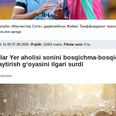
 клуби «Манчестер Сити» дарвозабони Жеймс Траффорднинг тран
эълон қилди.
i:
11:00 07.08.2026.
O'qildi:
11463 marta.
Fikrlar soni:
0 ta.
lar Yer aholisi sonini bosqichma-bosqi
ytirish g‘oyasini ilgari surdi
disalar