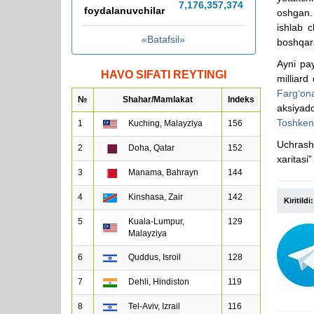
7,176,357,388
foydalanuvchilar
oshgan. 
ishlab c
«Batafsil»
boshqar
Ayni pay
HAVO SIFATI REYTINGI
milliard
Farg‘on
№
Shahar/Mamlakat
Indeks
aksiyado
Toshken
1
Kuching, Malayziya
156
Uchrashu
2
Doha, Qatar
152
xaritasi”
3
Manama, Bahrayn
144
4
Kinshasa, Zair
142
Kiritildi:
5
Kuala-Lumpur,
129
Malayziya
6
Quddus, Isroil
128
7
Dehli, Hindiston
119
8
Tel-Aviv, Izrail
116