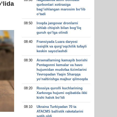
‘lida
qurbonlari xotirasiga
bag‘ishlangan marosim bo‘lib
o‘tadi
08:50
Iroqda jangovar dronlarni
ishlab chiqish bilan bog‘liq
guruh qo‘lga olindi
08:40
Fransiyada Luara daryosi
issiqlik va qurg‘oqchilik tufayli
keskin sayozlashdi
08:30
Arsenallarning kamayib borishi
Pentagonni kemalar va havo
hujumidan mudofaa tizimlarini
Yevropadan Yaqin Sharqqa
yo‘naltirishga majbur qilmoqda
08:20
Rossiya qurolli kuchlarining
Xarkovga hujumi oqibatida ikki
kishi halok bo‘ldi
08:10
Ukraina Turkiyadan 70 ta
ATACMS ballistik raketalarini
sotib oldi