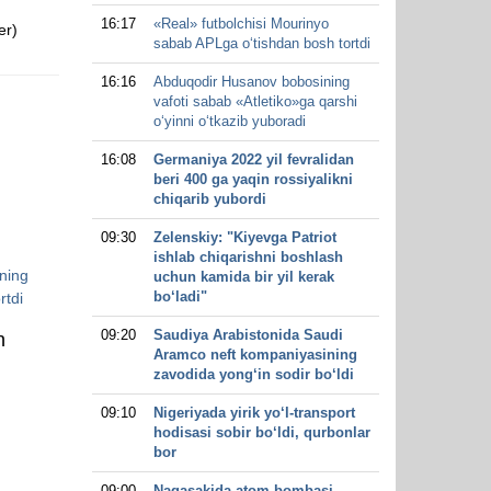
16:17
«Real» futbolchisi Mourinyo
er)
sabab APLga o‘tishdan bosh tortdi
16:16
Abduqodir Husanov bobosining
vafoti sabab «Atletiko»ga qarshi
o‘yinni o‘tkazib yuboradi
16:08
Germaniya 2022 yil fevralidan
beri 400 ga yaqin rossiyalikni
chiqarib yubordi
09:30
Zelenskiy: "Kiyevga Patriot
ishlab chiqarishni boshlash
ning
uchun kamida bir yil kerak
bo‘ladi"
rtdi
09:20
Saudiya Arabistonida Saudi
n
Aramco neft kompaniyasining
zavodida yong‘in sodir bo‘ldi
09:10
Nigeriyada yirik yo‘l-transport
hodisasi sobir bo‘ldi, qurbonlar
bor
09:00
Nagasakida atom bombasi