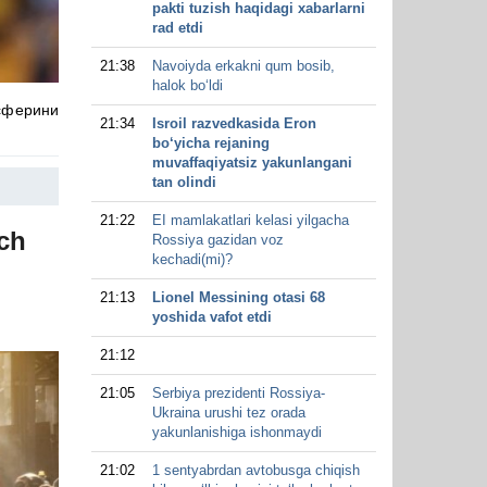
pakti tuzish haqidagi xabarlarni
rad etdi
21:38
Navoiyda erkakni qum bosib,
halok bo‘ldi
сферини
21:34
Isroil razvedkasida Eron
bo‘yicha rejaning
muvaffaqiyatsiz yakunlangani
tan olindi
21:22
EI mamlakatlari kelasi yilgacha
ch
Rossiya gazidan voz
kechadi(mi)?
21:13
Lionel Messining otasi 68
yoshida vafot etdi
21:12
21:05
Serbiya prezidenti Rossiya-
Ukraina urushi tez orada
yakunlanishiga ishonmaydi
21:02
1 sentyabrdan avtobusga chiqish