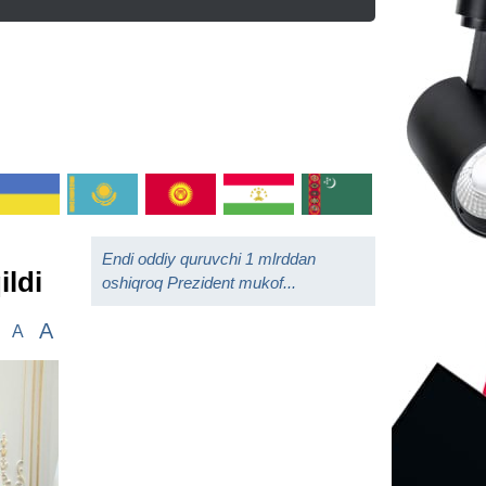
Endi oddiy quruvchi 1 mlrddan
ildi
oshiqroq Prezident mukof...
A
A