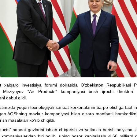
t xalqaro investisiya forumi doirasida O‘zbekiston Respublikasi Pr
 Mirziyoyev “Air Products” kompaniyasi bosh ijrochi direktori
i qabul qildi.
imizda yuqori texnologiyali sanoat korxonalarini barpo etishga faol in
otgan AQShning mazkur kompaniyasi bilan o‘zaro manfaatli hamkorlikn
ish masalalari ko‘rib chiqildi.
ducts” sanoat gazlarini ishlab chiqarish va yetkazib berish bo‘yicha 
 kompaniyalaridan biri bo‘lib, uning bozor kapitallashuvi 60 milliard 