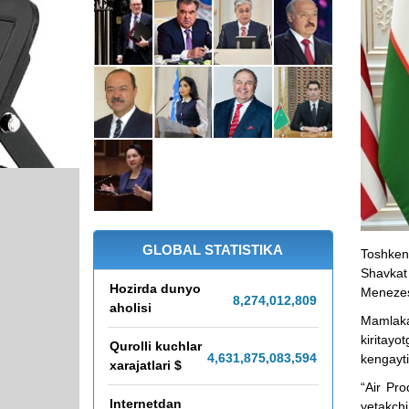
GLOBAL STATISTIKA
Toshken
Shavkat
Hozirda dunyo
Menezesn
8,274,012,812
aholisi
Mamlakat
kiritay
Qurolli kuchlar
4,631,875,138,651
kengaytir
xarajatlari $
“Air Pro
Internetdan
yetakchi