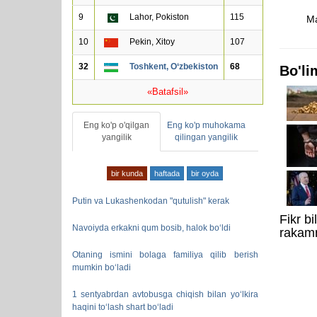
9
Lahor, Pokiston
115
Ma
10
Pekin, Xitoy
107
32
Toshkent, O‘zbekiston
68
Bo'li
«Batafsil»
Eng ko'p o'qilgan
Eng ko'p muhokama
yangilik
qilingan yangilik
bir kunda
haftada
bir oyda
Putin va Lukashenkodan "qutulish" kerak
Fikr b
Navoiyda erkakni qum bosib, halok bo‘ldi
rakamn
Otaning ismini bolaga familiya qilib berish
mumkin bo‘ladi
1 sentyabrdan avtobusga chiqish bilan yo‘lkira
haqini to‘lash shart bo‘ladi