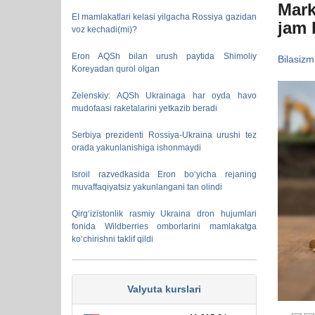
Mark
EI mamlakatlari kelasi yilgacha Rossiya gazidan
jam 
voz kechadi(mi)?
Eron AQSh bilan urush paytida Shimoliy
Bilasizm
Koreyadan qurol olgan
Zelenskiy: AQSh Ukrainaga har oyda havo
mudofaasi raketalarini yetkazib beradi
Serbiya prezidenti Rossiya-Ukraina urushi tez
orada yakunlanishiga ishonmaydi
Isroil razvedkasida Eron bo‘yicha rejaning
muvaffaqiyatsiz yakunlangani tan olindi
Qirg‘izistonlik rasmiy Ukraina dron hujumlari
fonida Wildberries omborlarini mamlakatga
ko‘chirishni taklif qildi
Valyuta kurslari