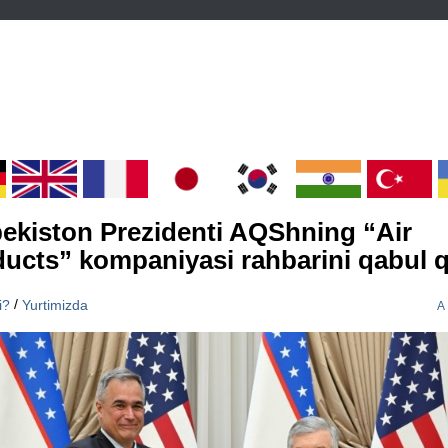
ekiston Prezidenti AQShning “Air
ucts” kompaniyasi rahbarini qabul q
/
i?
Yurtimizda
A