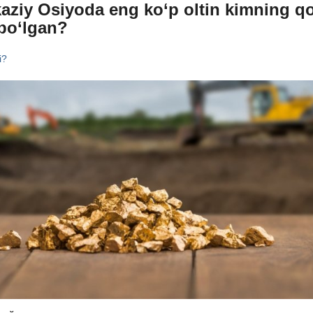
aziy Osiyoda eng ko‘p oltin kimning qo
bo‘lgan?
i?