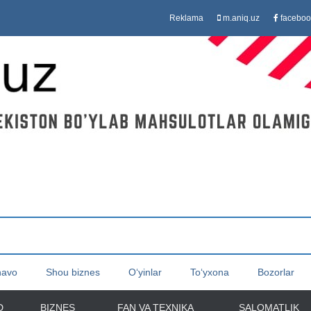
Reklama
m.aniq.uz
faceboo
havo
Shou biznes
O‘yinlar
To‘yxona
Bozorlar
D
BIZNES
FAN VA TEXNIKA
SALOMATLIK