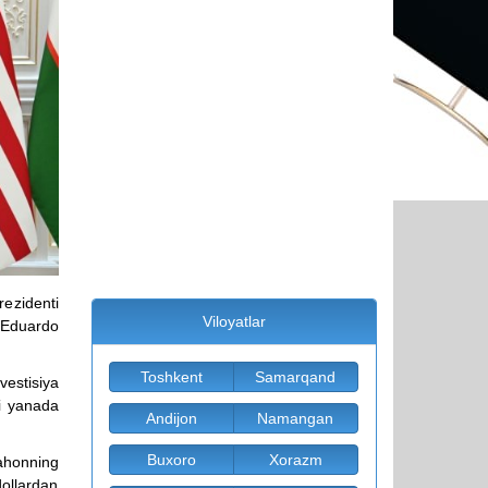
ezidenti
Viloyatlar
 Eduardo
Toshkent
Samarqand
vestisiya
i yanada
Andijon
Namangan
Buxoro
Xorazm
jahonning
dollardan