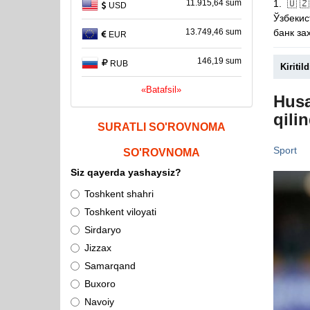
1. 🇺
11.915,64 sum
USD
Ўзбекис
банк за
13.749,46 sum
EUR
146,19 sum
RUB
Kiritild
«Batafsil»
Husa
qilin
SURATLI SO'ROVNOMA
Sport
SO'ROVNOMA
Siz qayerda yashaysiz?
Toshkent shahri
Toshkent viloyati
Sirdaryo
Jizzax
Samarqand
Buxoro
Navoiy