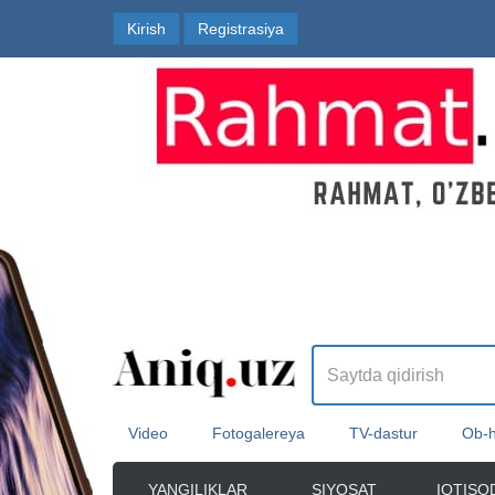
Kirish
Registrasiya
Video
Fotogalereya
TV-dastur
Ob-
YANGILIKLAR
SIYOSAT
IQTISO