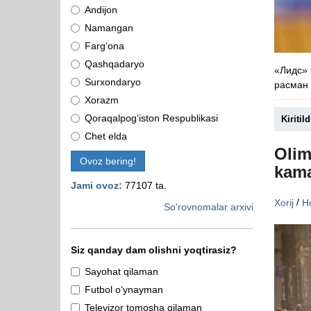
Andijon
Namangan
Farg‘ona
Qashqadaryo
«Лидс»
Surxondaryo
расман 
Xorazm
Qoraqalpog‘iston Respublikasi
Kiritild
Chet elda
Olim
Ovoz bering!
kama
Jami ovoz:
77107 ta.
/
Xorij
Ho
So'rovnomalar arxivi
Siz qanday dam olishni yoqtirasiz?
Sayohat qilaman
Futbol o‘ynayman
Televizor tomosha qilaman