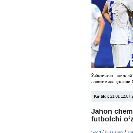
Ўзбекистон милли
лавозимида қолиши 1
Kiritildi:
21:01 12.07.
Jahon chemp
futbolchi o‘
/
/
Sport
Bilasizmi?
Xor