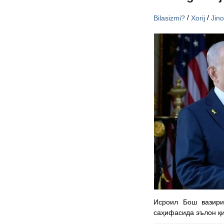
/
/
Bilasizmi?
Xorij
Jin
Исроил Бош вазири
саҳифасида эълон қ