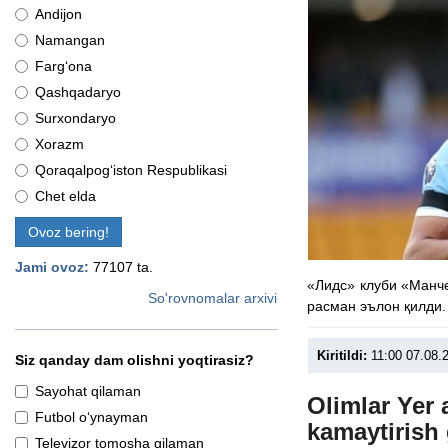
Andijon
Namangan
Farg‘ona
Qashqadaryo
Surxondaryo
Xorazm
Qoraqalpog‘iston Respublikasi
Chet elda
Ovoz bering!
Jami ovoz:
77107 ta.
«Лидс» клуби «Манч
So'rovnomalar arxivi
расман эълон қилди.
Kiritildi:
11:00 07.08.
Siz qanday dam olishni yoqtirasiz?
Sayohat qilaman
Olimlar Yer
Futbol o‘ynayman
kamaytirish 
Televizor tomosha qilaman