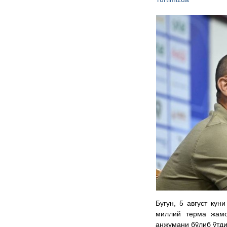
Бугун, 5 август ку
миллий терма жам
анжумани бўлиб ўтди