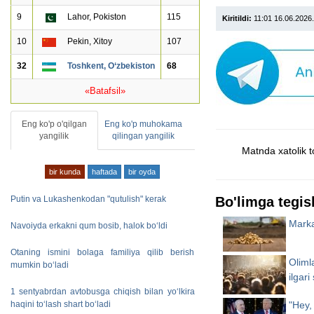
9
Lahor, Pokiston
115
Kiritildi:
11:01 16.06.2026
10
Pekin, Xitoy
107
32
Toshkent, O‘zbekiston
68
«Batafsil»
Eng ko'p o'qilgan
Eng ko'p muhokama
yangilik
qilingan yangilik
Matnda xatolik t
bir kunda
haftada
bir oyda
Bo'limga tegish
Putin va Lukashenkodan "qutulish" kerak
Marka
Navoiyda erkakni qum bosib, halok bo‘ldi
Otaning ismini bolaga familiya qilib berish
Oliml
mumkin bo‘ladi
ilgari
1 sentyabrdan avtobusga chiqish bilan yo‘lkira
"Hey,
haqini to‘lash shart bo‘ladi