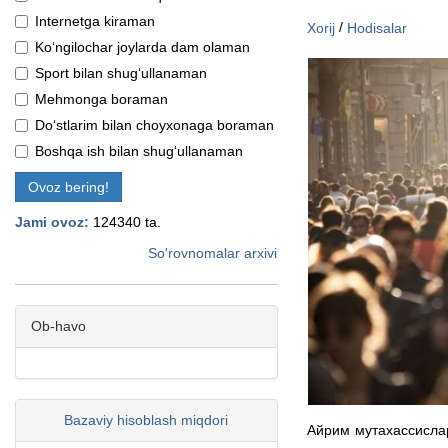
Internetga kiraman
/
Xorij
Hodisalar
Ko‘ngilochar joylarda dam olaman
Sport bilan shug‘ullanaman
Mehmonga boraman
Do‘stlarim bilan choyxonaga boraman
Boshqa ish bilan shug‘ullanaman
Ovoz bering!
Jami ovoz:
124340 ta.
So'rovnomalar arxivi
Ob-havo
Bazaviy hisoblash miqdori
Айрим мутахассисла