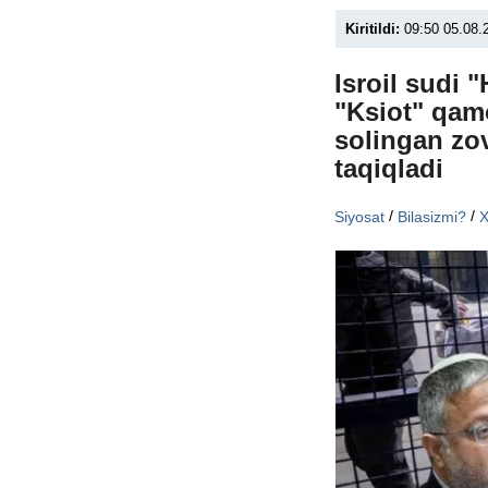
Kiritildi:
09:50 05.08.
Isroil sudi 
"Ksiot" qam
solingan zov
taqiqladi
/
/
Siyosat
Bilasizmi?
X