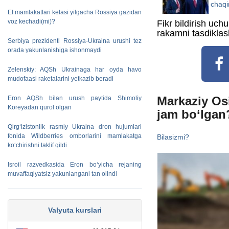
chaqi
EI mamlakatlari kelasi yilgacha Rossiya gazidan
voz kechadi(mi)?
Fikr bildirish uch
rakamni tasdiklas
Serbiya prezidenti Rossiya-Ukraina urushi tez
orada yakunlanishiga ishonmaydi
Zelenskiy: AQSh Ukrainaga har oyda havo
mudofaasi raketalarini yetkazib beradi
Markaziy Os
Eron AQSh bilan urush paytida Shimoliy
Koreyadan qurol olgan
jam bo‘lgan
Qirg‘izistonlik rasmiy Ukraina dron hujumlari
fonida Wildberries omborlarini mamlakatga
Bilasizmi?
ko‘chirishni taklif qildi
Isroil razvedkasida Eron bo‘yicha rejaning
muvaffaqiyatsiz yakunlangani tan olindi
Valyuta kurslari