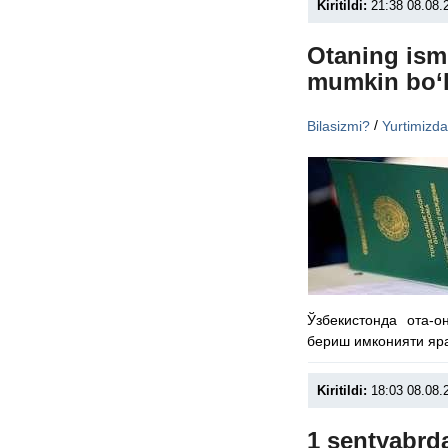
Kiritildi:
21:38 08.08.
Otaning ismi
mumkin bo‘l
/
Bilasizmi?
Yurtimizd
Ўзбекистонда ота-
бериш имконияти яр
Kiritildi:
18:03 08.08.
1 sentyabrda