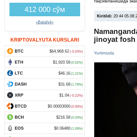
тақсимланишида эка
412 000 сўм
Kiritildi:
20:44 05.08.
«Batafsil»
Namanganda 
jinoyat fosh
KRIPTOVALYUTA KURSLARI
BTC
$64,968.62
(-0.03%)
Yurtimizda
ETH
$1,920.58
(0.02%)
LTC
$46.16
(1.21%)
DASH
$31.68
(1.78%)
XRP
$1.04
(-0.22%)
BTCD
$0.00003000
(0.00%)
BCH
$216.58
(0.03%)
EOS
$0.06480
(1.09%)