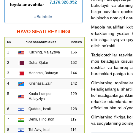
7,176,328,981
foydalanuvchilar
baholaydi va ularning
bizga xavfdan qochi
«Batafsil»
ko‘pincha noto‘g‘ri qar
Maqola mualliflari ikki
HAVO SIFATI REYTINGI
erkaklarning yuzlari k
qilinishga loyiq va qay
№
Shahar/Mamlakat
Indeks
qilish so‘raldi.
1
Kuching, Malayziya
156
Tadqiqotchilar tasvirla
mos keladigan xususiya
2
Doha, Qatar
152
qoshlar va kamroq an
3
Manama, Bahrayn
144
burchaklari pastga tush
Olimlarning topilmala
4
Kinshasa, Zair
142
keladiganlarga shartl
5
Kuala-Lumpur,
129
ko‘rinadiganlarga ikkin
Malayziya
erkaklar odamlarda mur
effekti muhim rol o‘yn
6
Quddus, Isroil
128
Olimlarning fikriga ko
7
Dehli, Hindiston
119
va sudyalarning xolisli
8
Tel-Aviv, Izrail
116