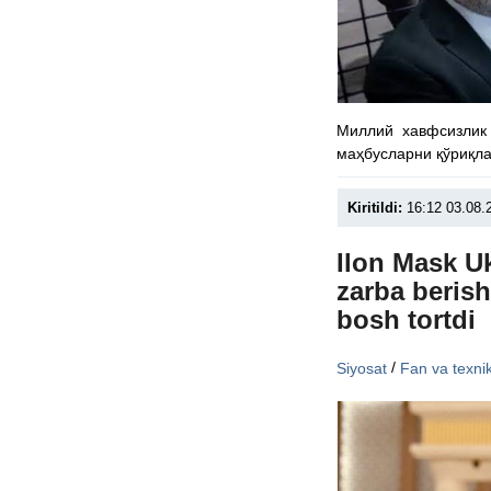
Миллий хавфсизлик 
маҳбусларни қўриқла
Kiritildi:
16:12 03.08.
Ilon Mask U
zarba beris
bosh tortdi
/
Siyosat
Fan va texni