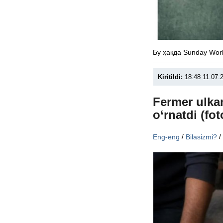
Бу ҳақда Sunday Wor
Kiritildi:
18:48 11.07.
Fermer ulkan
o‘rnatdi (fot
/
Eng-eng
Bilasizmi?