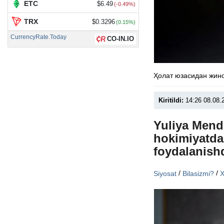
ETC
$6.49
(-0.49%)
TRX
$0.3296
(0.15%)
CurrencyRate.Today
CO-IN.IO
Ҳолат юзасидан жино
Kiritildi:
14:26 08.08.
Yuliya Mende
hokimiyatda
foydalanish
/
/
Siyosat
Bilasizmi?
X