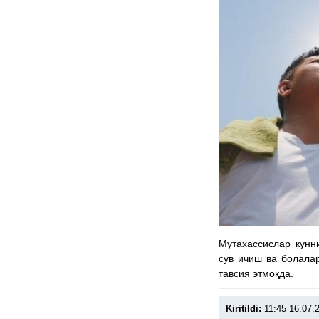
Мутахассислар кунни
сув ичиш ва болала
тавсия этмоқда.
Kiritildi:
11:45 16.07.