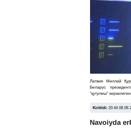
Латвия Миллий Қу
Беларус президен
"қутулиш" кераклиги
Kiritildi:
20:44 08.08.
Navoiyda er