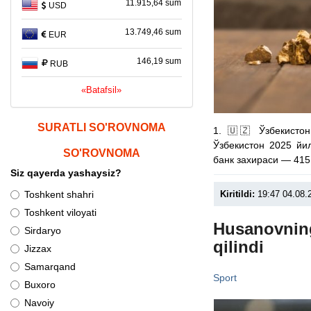
11.915,64 sum
USD
13.749,46 sum
EUR
146,19 sum
RUB
«Batafsil»
SURATLI SO'ROVNOMA
1. 🇺🇿 Ўзбекисто
Ўзбекистон 2025 йи
SO'ROVNOMA
банк захираси — 415
Siz qayerda yashaysiz?
Kiritildi:
19:47 04.08.
Toshkent shahri
Toshkent viloyati
Husanovning
Sirdaryo
qilindi
Jizzax
Samarqand
Sport
Buxoro
Navoiy