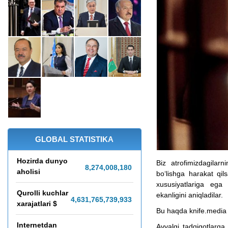
GLOBAL STATISTIKA
Hozirda dunyo
Biz atrofimizdagilarn
8,274,008,184
aholisi
bo‘lishga harakat qils
xususiyatlariga ega 
Qurolli kuchlar
ekanligini aniqladilar.
4,631,765,850,047
xarajatlari $
Bu haqda knife.media 
Internetdan
Avvalgi tadqiqotlarga