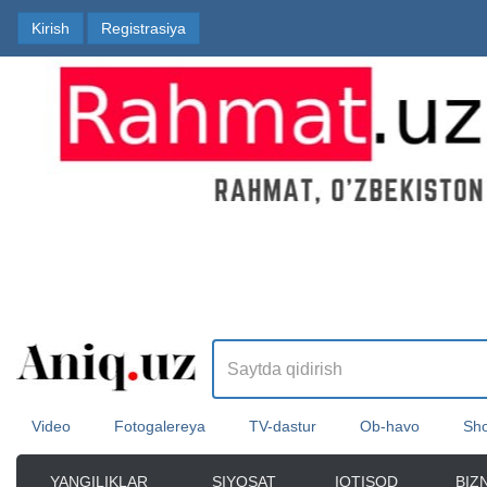
Kirish
Registrasiya
Video
Fotogalereya
TV-dastur
Ob-havo
Sho
YANGILIKLAR
SIYOSAT
IQTISOD
BIZ