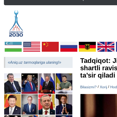
Tadqiqot: J
«Aniq.uz tarmoqlariga ulaning!»
shartli rav
ta’sir qiladi
/
/
Bilasizmi?
Xorij
Hod