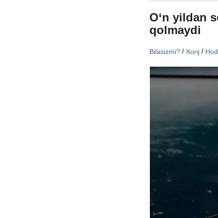
O‘n yildan s
qolmaydi
/
/
Bilasizmi?
Xorij
Hod