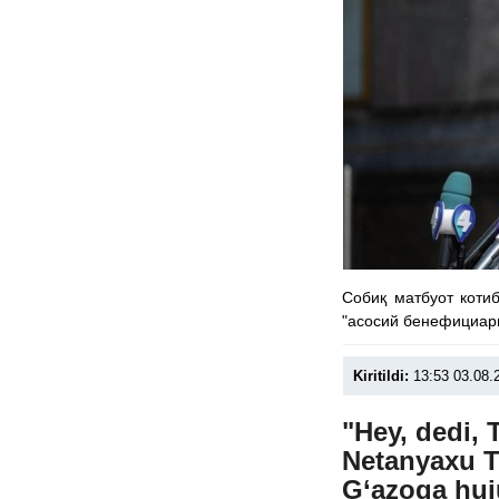
Собиқ матбуот коти
"асосий бенефициари
Kiritildi:
13:53 03.08.
"Hey, dedi, 
Netanyaxu T
G‘azoga huj