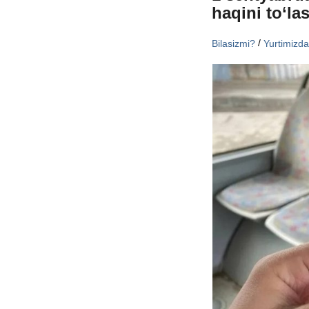
haqini to‘la
/
Bilasizmi?
Yurtimizd