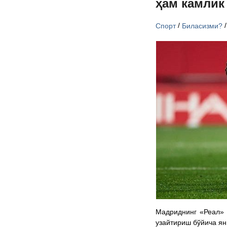
ҳам камлик
/
Спорт
Биласизми?
Мадриднинг «Реал» 
узайтириш бўйича ян