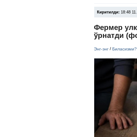
Киритилди:
18:48 11
Фермер улк
ўрнатди (ф
/
Энг-энг
Биласизми?