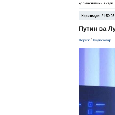
қолмаслигини айтди.
Киритилди:
21:50 25
Путин ва Л
/
Хориж
Ҳодисалар