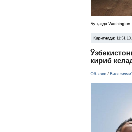
Бу ҳақда Washington
Киритилди:
11:51 10
Ўзбекистон
кириб кела
/
Об-хаво
Биласизми