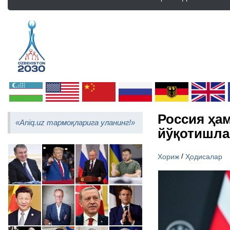
Россия ҳам
«Aniq.uz тармоқларига уланинг!»
йўқотишла
/
Хориж
Ҳодисалар