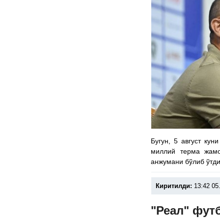
Бугун, 5 август ку
миллий терма жам
анжумани бўлиб ўтди
Киритилди:
13:42 05
"Реал" фут