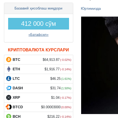
Базавий ҳисоблаш миқдори
Юртимизда
412 000 сўм
«Батафсил»
КРИПТОВАЛЮТА КУРСЛАРИ
BTC
$64,913.87
(-0.02%)
ETH
$1,916.77
(-0.14%)
LTC
$46.25
(1.61%)
DASH
$31.74
(1.50%)
XRP
$1.04
(-0.17%)
BTCD
$0.00003000
(0.00%)
BCH
$216.22
(-0.14%)