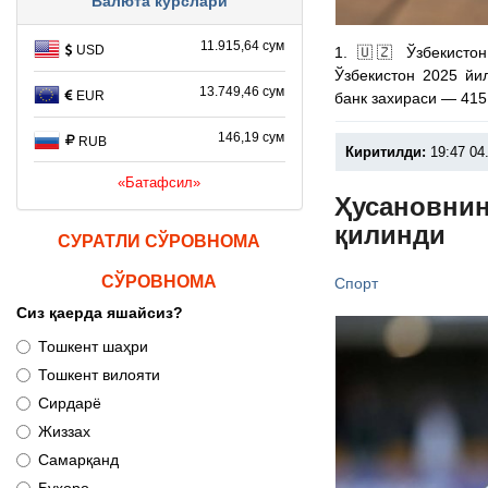
Валюта курслари
11.915,64 сум
USD
1. 🇺🇿 Ўзбекисто
Ўзбекистон 2025 йи
13.749,46 сум
EUR
банк захираси — 415
146,19 сум
RUB
Киритилди:
19:47 04
«Батафсил»
Ҳусановнин
қилинди
СУРАТЛИ СЎРОВНОМА
СЎРОВНОМА
Спорт
Сиз қаерда яшайсиз?
Тошкент шаҳри
Тошкент вилояти
Сирдарё
Жиззах
Самарқанд