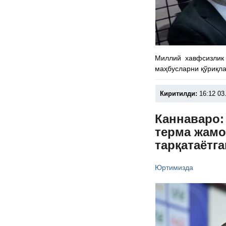
Миллий хавфсизлик 
маҳбусларни қўриқла
Киритилди:
16:12 03
Каннаваро:
терма жамо
тарқатаётг
Юртимизда