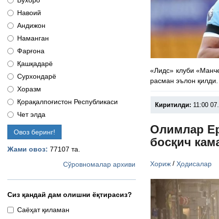
Бухоро
Навоий
Андижон
Наманган
Фарғона
Қашқадарё
«Лидс» клуби «Манч
Сурхондарё
расман эълон қилди.
Хоразм
Қорақалпоғистон Республикаси
Киритилди:
11:00 07
Чет элда
Олимлар Ер
Овоз беринг!
босқич кам
Жами овоз:
77107 та.
/
Хориж
Ҳодисалар
Сўровномалар архиви
Сиз қандай дам олишни ёқтирасиз?
Саёҳат қиламан