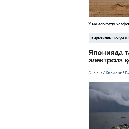
У мамлакатда хавфс
Киритилди:
Бугун 07
Японияда т
электрсиз 
/
/
Энг-энг
Кирманг
Б