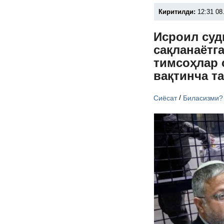
Киритилди:
12:31 08
Исроил суд
сақланаётг
тимсоҳлар 
вақтинча т
/
Сиёсат
Биласизми?