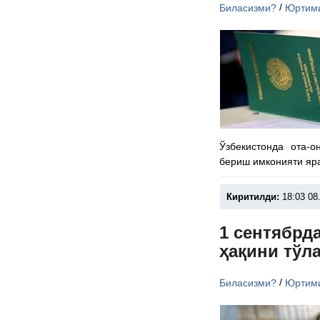
/
Биласизми?
Юртим
Ўзбекистонда ота-
бериш имконияти яр
Киритилди:
18:03 08
1 сентябрд
ҳақини тўл
/
Биласизми?
Юртим