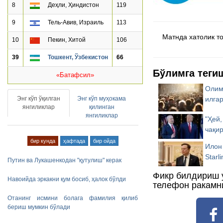
8
Деҳли, Ҳиндистон
119
9
Тель-Авив, Израиль
113
Матнда хатолик топ
10
Пекин, Хитой
106
39
Тошкент, Ўзбекистон
66
Бўлимга теги
«Батафсил»
Олим
Энг кўп ўқилган
Энг кўп муҳокама
илга
янгиликлар
қилинган
янгиликлар
"Ҳей,
чақи
бир кунда
ҳафтада
бир ойда
Илон
Starl
Путин ва Лукашенкодан "қутулиш" керак
Фикр билдириш 
Навоийда эркакни қум босиб, ҳалок бўлди
телефон ракамн
Отанинг исмини болага фамилия қилиб
бериш мумкин бўлади