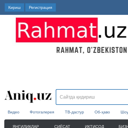
Кириш
Регистрация
Видео
Фотогалерея
ТВ-дастур
Об-ҳаво
Шоу
ЯНГИЛИКЛАР
СИЁСАТ
ИҚТИСОД
БИЗ