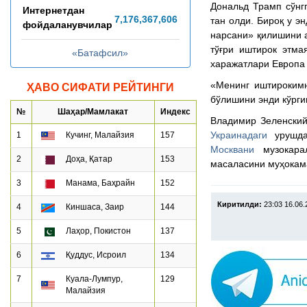
Дональд Трамп сўнг
Интернетдан
7,176,367,635
тан олди. Бироқ у э
фойдаланувчилар
нарсани» қилишини а
тўғри иштирок этма
«Батафсил»
харажатлари Европа
«Менинг иштирокимн
ҲАВО СИФАТИ РЕЙТИНГИ
бўлишини энди кўрги
№
Шаҳар/Мамлакат
Индекс
Владимир Зеленский
Украинадаги
урушда 
1
Кучинг, Малайзия
157
Москвани
музокарал
2
Доҳа, Қатар
153
масаласини муҳокам
3
Манама, Баҳрайн
152
Киритилди:
23:03 16.06
4
Киншаса, Заир
144
5
Лаҳор, Покистон
137
6
Қуддус, Исроил
134
7
Куала-Лумпур,
129
Малайзия