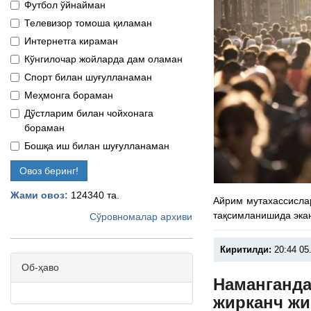
Футбол ўйнайман
Телевизор томоша қиламан
Интернетга кираман
Кўнгилочар жойларда дам оламан
Спорт билан шуғулланаман
Меҳмонга бораман
Дўстларим билан чойхонага
бораман
Бошқа иш билан шуғулланаман
Овоз беринг!
Жами овоз:
124340 та.
Айрим мутахассисла
тақсимланишида эка
Сўровномалар архиви
Киритилди:
20:44 05
Об-ҳаво
Наманганда
жирканч ж