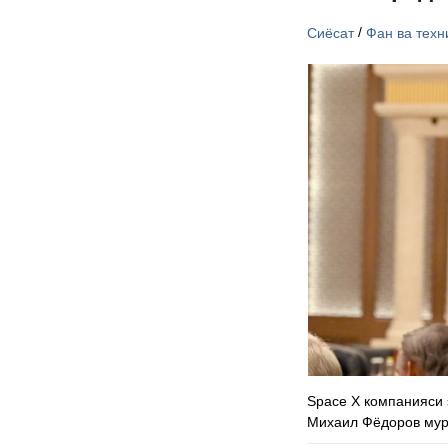
/
Сиёсат
Фан ва техн
Space X компанияси 
Михаил Фёдоров мур