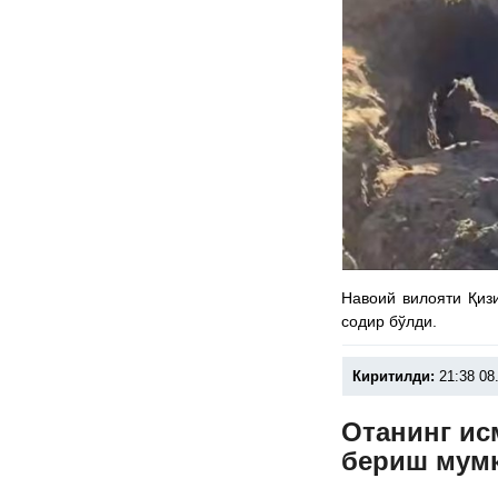
Навоий вилояти Қиз
содир бўлди.
Киритилди:
21:38 08
Отанинг ис
бериш мум