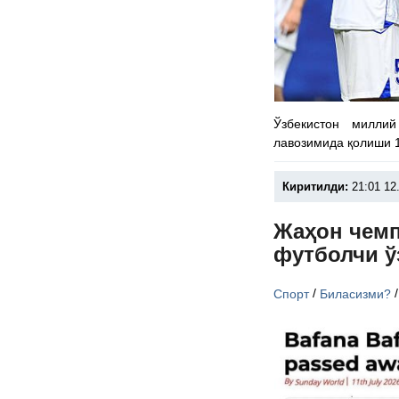
Ўзбекистон милли
лавозимида қолиши 1
Киритилди:
21:01 12
Жаҳон чемп
футболчи ў
/
Спорт
Биласизми?