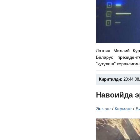
Латвия Миллий Қу
Беларус президен
"қутулиш" кераклиги
Киритилди:
20:44 08
Навоийда э
/
/
Энг-энг
Кирманг
Б