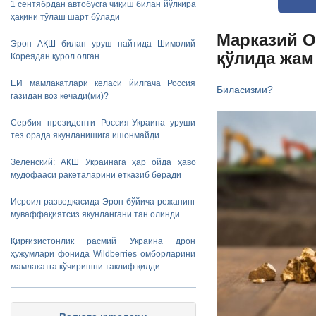
1 сентябрдан автобусга чиқиш билан йўлкира
ҳақини тўлаш шарт бўлади
Марказий О
Эрон АҚШ билан уруш пайтида Шимолий
қўлида жам
Кореядан қурол олган
ЕИ мамлакатлари келаси йилгача Россия
Биласизми?
газидан воз кечади(ми)?
Сербия президенти Россия-Украина уруши
тез орада якунланишига ишонмайди
Зеленский: АҚШ Украинага ҳар ойда ҳаво
мудофааси ракеталарини етказиб беради
Исроил разведкасида Эрон бўйича режанинг
муваффақиятсиз якунлангани тан олинди
Қирғизистонлик расмий Украина дрон
ҳужумлари фонида Wildberries омборларини
мамлакатга кўчиришни таклиф қилди