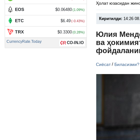
Ҳолат юзасидан жино
EOS
$0.06480
(1.09%)
Киритилди:
14:26 08
ETC
$6.49
(-0.43%)
TRX
$0.3300
Юлия Менде
(0.28%)
ва ҳокимия
CurrencyRate.Today
CO-IN.IO
фойдалани
/
Сиёсат
Биласизми?