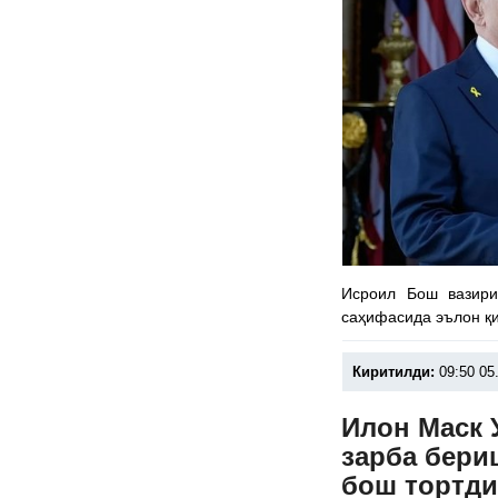
Исроил Бош вазири
саҳифасида эълон қ
Киритилди:
09:50 05
Илон Маск 
зарба бери
бош тортд