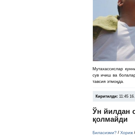
Мутахассислар кунни
сув ичиш ва болала
тавсия этмоқда.
Киритилди:
11:45 16
Ўн йилдан 
қолмайди
/
Биласизми?
Хориж