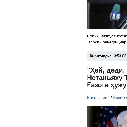
Собиқ матбуот коти
"асосий бенефициари
Киритилди:
13:53 03
"Ҳей, деди,
Нетаньяху 
Ғазога ҳуж
/
Биласизми?
Хориж