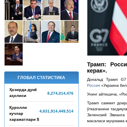
Трамп: Росс
керак».
ГЛОБАЛ СТАТИСТИКА
Дональд Трамп G7
Россия
«Украина бил
Ҳозирда дунё
8,274,014,481
Унинг айтишича, «Ро
аҳолиси
Трамп саммит дои
Қуролли
ўтказганини тасдиқл
4,631,914,559,628
кучлар
Зеленский Эвианга
харажатлари $
масаласи муҳокама қ