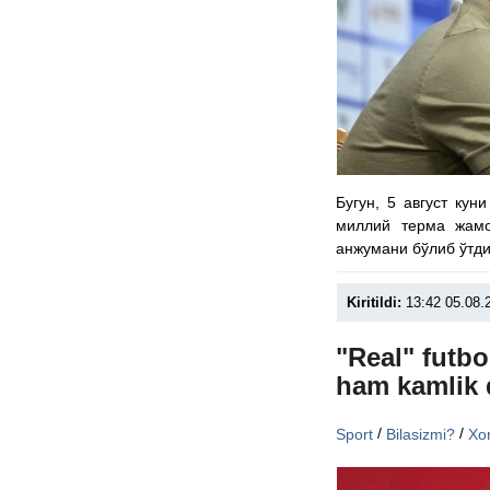
Бугун, 5 август ку
миллий терма жам
анжумани бўлиб ўтди
Kiritildi:
13:42 05.08.
"Real" futbo
ham kamlik 
/
/
Sport
Bilasizmi?
Xor