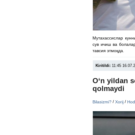
Мутахассислар кунни
сув ичиш ва болала
тавсия этмоқда.
Kiritildi:
11:45 16.07.
O‘n yildan s
qolmaydi
/
/
Bilasizmi?
Xorij
Hod