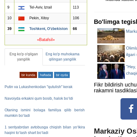
9
Tel-Aviv, Izrail
113
10
Pekin, Xitoy
106
Bo'limga tegish
39
Toshkent, O‘zbekiston
66
Marka
«Batafsil»
Oliml
Eng ko'p o'qilgan
Eng ko'p muhokama
ilgari
yangilik
qilingan yangilik
"Hey,
chaqi
bir kunda
haftada
bir oyda
Fikr bildirish uch
Putin va Lukashenkodan "qutulish" kerak
rakamni tasdiklas
Navoiyda erkakni qum bosib, halok bo‘ldi
Otaning ismini bolaga familiya qilib berish
mumkin bo‘ladi
1 sentyabrdan avtobusga chiqish bilan yo‘lkira
Markaziy Os
haqini to‘lash shart bo‘ladi