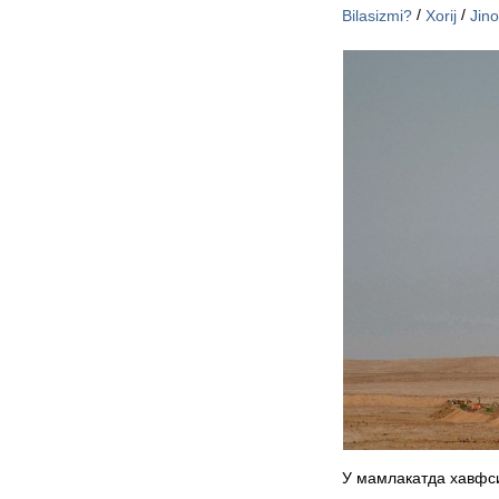
/
/
Bilasizmi?
Xorij
Jin
У мамлакатда хавфс