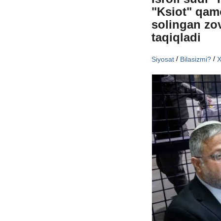
"Ksiot" qam
solingan zov
taqiqladi
/
/
Siyosat
Bilasizmi?
X