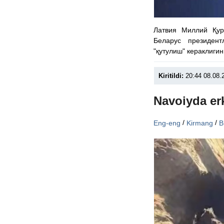
Латвия Миллий Қу
Беларус президен
"қутулиш" кераклиги
Kiritildi:
20:44 08.08.
Navoiyda er
/
/
Eng-eng
Kirmang
B