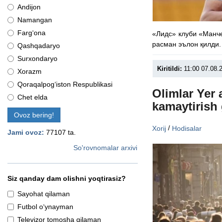
Andijon
Namangan
Farg‘ona
«Лидс» клуби «Манч
расман эълон қилди.
Qashqadaryo
Surxondaryo
Kiritildi:
11:00 07.08.
Xorazm
Qoraqalpog‘iston Respublikasi
Olimlar Yer
Chet elda
kamaytirish 
Ovoz bering!
/
Xorij
Hodisalar
Jami ovoz:
77107 ta.
So'rovnomalar arxivi
Siz qanday dam olishni yoqtirasiz?
Sayohat qilaman
Futbol o‘ynayman
Televizor tomosha qilaman