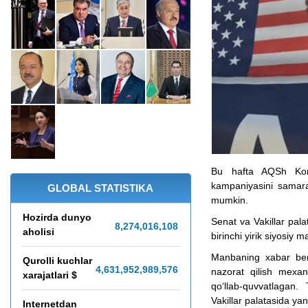
Bu hafta AQSh Kon
kampaniyasini samaral
GLOBAL STATISTIKA
mumkin.
Hozirda dunyo
Senat va Vakillar pal
8,274,016,112
aholisi
birinchi yirik siyosiy 
Manbaning xabar beris
Qurolli kuchlar
4,631,953,099,690
nazorat qilish mexani
xarajatlari $
qo‘llab-quvvatlagan
Vakillar palatasida y
Internetdan