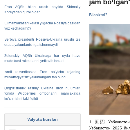
jam bo‘lgan
Eron AQSh bilan urush paytida Shimoliy
Koreyadan qurol olgan
Bilasizmi?
EI mamlakatlari kelasi yilgacha Rossiya gazidan
voz kechadi(mi)?
Serbiya prezidenti Rossiya-Ukraina urushi tez
orada yakunlanishiga ishonmaydi
Zelenskiy: AQSh Ukrainaga har oyda havo
mudofaasi raketalarini yetkazib beradi
Isroil razvedkasida Eron bo‘yicha rejaning
muvaffaqiyatsiz yakunlangani tan olindi
Qirg‘izistonlik rasmiy Ukraina dron hujumlari
fonida Wildberries omborlarini mamlakatga
ko‘chirishni taklif qildi
Valyuta kurslari
1. 🇺🇿 Ўзбекисто
Ўзбекистон 2025 йи