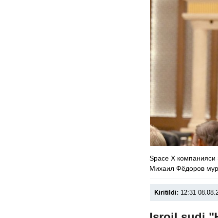
Space X компанияси 
Михаил Фёдоров мур
Kiritildi:
12:31 08.08.
Isroil sudi 