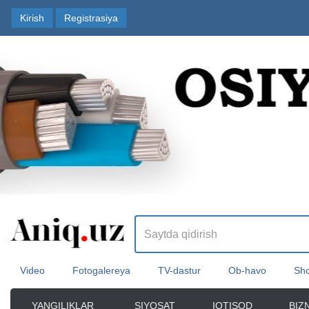
Kirish
Registrasiya
Video
Fotogalereya
TV-dastur
Ob-havo
Sho
YANGILIKLAR
SIYOSAT
IQTISOD
BIZ