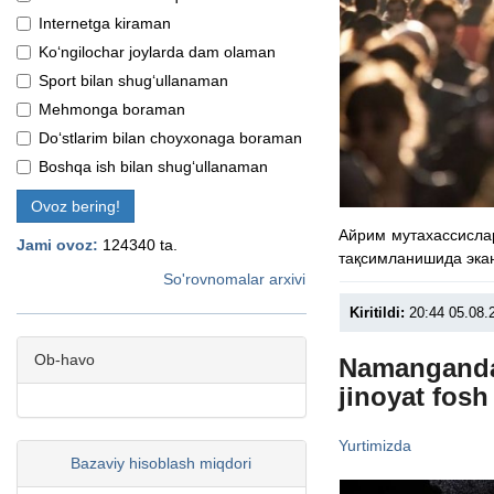
Internetga kiraman
Ko‘ngilochar joylarda dam olaman
Sport bilan shug‘ullanaman
Mehmonga boraman
Do‘stlarim bilan choyxonaga boraman
Boshqa ish bilan shug‘ullanaman
Ovoz bering!
Айрим мутахассисла
Jami ovoz:
124340 ta.
тақсимланишида эка
So'rovnomalar arxivi
Kiritildi:
20:44 05.08.
Ob-havo
Namanganda 
jinoyat fosh
Yurtimizda
Bazaviy hisoblash miqdori