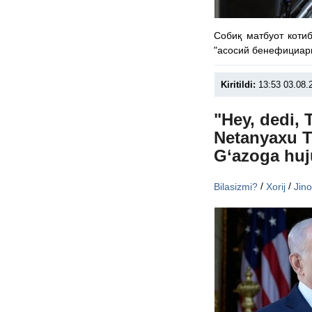
Собиқ матбуот коти
"асосий бенефициари
Kiritildi:
13:53 03.08.
"Hey, dedi, 
Netanyaxu T
G‘azoga huj
/
/
Bilasizmi?
Xorij
Jin