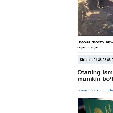
Навоий вилояти Қиз
содир бўлди.
Kiritildi:
21:38 08.08.
Otaning ismi
mumkin bo‘l
/
Bilasizmi?
Yurtimizd