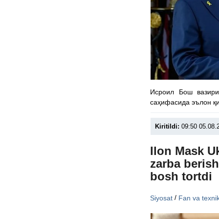
Исроил Бош вазири
саҳифасида эълон қ
Kiritildi:
09:50 05.08.
Ilon Mask U
zarba beris
bosh tortdi
/
Siyosat
Fan va texni