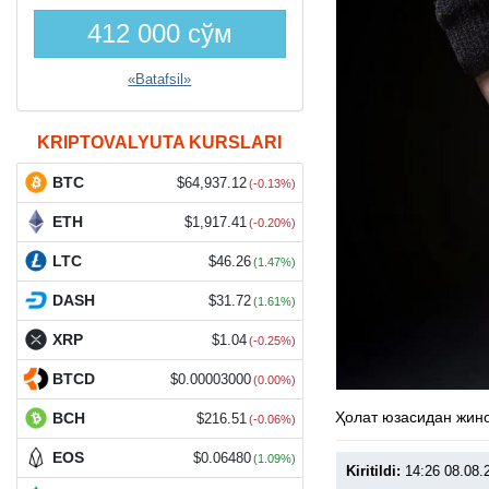
412 000 сўм
«Batafsil»
KRIPTOVALYUTA KURSLARI
BTC
$64,937.12
(-0.13%)
ETH
$1,917.41
(-0.20%)
LTC
$46.26
(1.47%)
DASH
$31.72
(1.61%)
XRP
$1.04
(-0.25%)
BTCD
$0.00003000
(0.00%)
Ҳолат юзасидан жино
BCH
$216.51
(-0.06%)
EOS
$0.06480
(1.09%)
Kiritildi:
14:26 08.08.