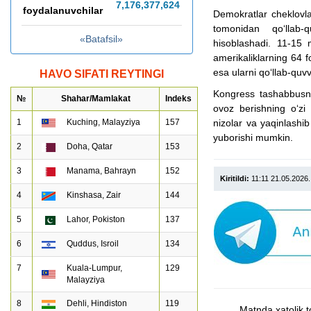
7,176,377,652
foydalanuvchilar
Demokratlar cheklovla
tomonidan qo‘llab-
«Batafsil»
hisoblashadi. 11-15 
amerikaliklarning 64 f
esa ularni qo‘llab-quvv
HAVO SIFATI REYTINGI
Kongress tashabbusni
№
Shahar/Mamlakat
Indeks
ovoz berishning o‘zi 
1
Kuching, Malayziya
157
nizolar va yaqinlashi
yuborishi mumkin.
2
Doha, Qatar
153
3
Manama, Bahrayn
152
Kiritildi:
11:11 21.05.2026
4
Kinshasa, Zair
144
5
Lahor, Pokiston
137
6
Quddus, Isroil
134
7
Kuala-Lumpur,
129
Malayziya
8
Dehli, Hindiston
119
Matnda xatolik t