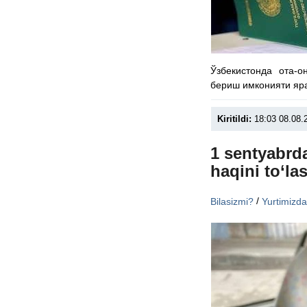
Ўзбекистонда ота-
бериш имконияти яр
Kiritildi:
18:03 08.08.
1 sentyabrda
haqini to‘la
/
Bilasizmi?
Yurtimizd