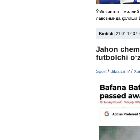
Ўзбекистон милли
лавозимида қолиши 1
Kiritildi:
21:01 12.07.
Jahon chemp
futbolchi o‘
/
/
Sport
Bilasizmi?
Xor