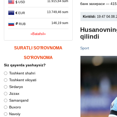
11.915,64 sum
USD
банк захираси — 415
13.749,46 sum
EUR
Kiritildi:
19:47 04.08.
146,19 sum
RUB
Husanovning
«Batafsil»
qilindi
SURATLI SO'ROVNOMA
Sport
SO'ROVNOMA
Siz qayerda yashaysiz?
Toshkent shahri
Toshkent viloyati
Sirdaryo
Jizzax
Samarqand
Buxoro
Navoiy