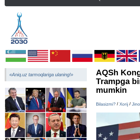
AQSh Kongr
«Aniq.uz tarmoqlariga ulaning!»
Trampga bir
mumkin
/
/
Bilasizmi?
Xorij
Jin