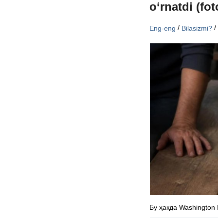
o‘rnatdi (fot
/
Eng-eng
Bilasizmi?
Бу ҳақда Washington