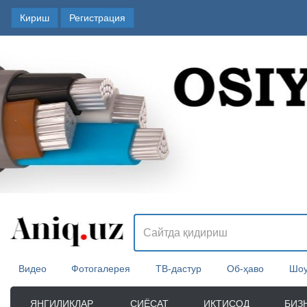
Кириш
Регистрация
Видео
Фотогалерея
ТВ-дастур
Об-ҳаво
Шоу
ЯНГИЛИКЛАР
СИЁСАТ
ИҚТИСОД
БИЗ