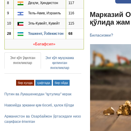
8
Деҳли, Ҳиндистон
117
Марказий О
9
Тель-Авив, Израиль
116
қўлида жам
10
Эль-Кувейт, Кувейт
115
28
Тошкент, Ўзбекистон
68
Биласизми?
«Батафсил»
Энг кўп ўқилган
Энг кўп муҳокама
янгиликлар
қилинган
янгиликлар
бир кунда
ҳафтада
бир ойда
Путин ва Лукашенкодан "қутулиш" керак
Навоийда эркакни қум босиб, ҳалок бўлди
Арманистон ва Озарбайжон ўртасидаги низо
саҳифаси ёпилган