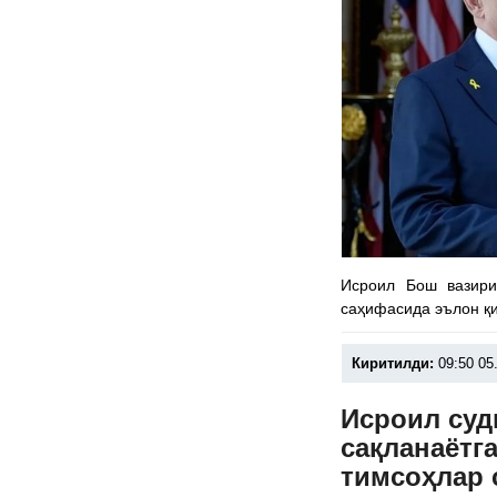
Исроил Бош вазири
саҳифасида эълон қ
Киритилди:
09:50 05
Исроил суд
сақланаётг
тимсоҳлар 