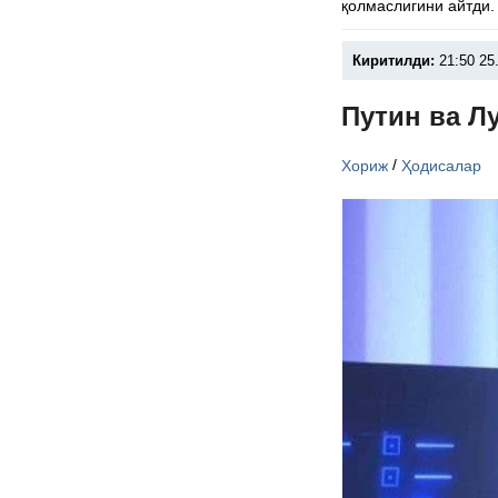
қолмаслигини айтди.
Киритилди:
21:50 25
Путин ва Л
/
Хориж
Ҳодисалар