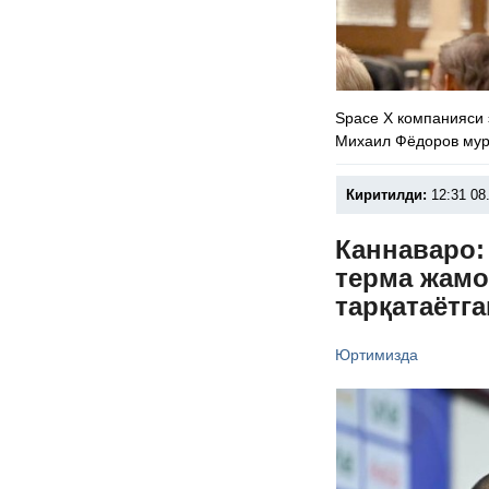
Space X компанияси 
Михаил Фёдоров мур
Киритилди:
12:31 08
Каннаваро:
терма жамо
тарқатаётг
Юртимизда