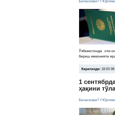
/
Биласизми?
Юртим
Ўзбекистонда ота-
бериш имконияти яр
Киритилди:
18:03 08
1 сентябрд
ҳақини тўл
/
Биласизми?
Юртим