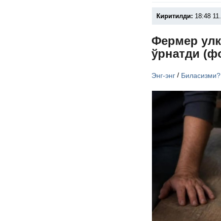
Киритилди:
18:48 11
Фермер улк
ўрнатди (ф
/
Энг-энг
Биласизми?