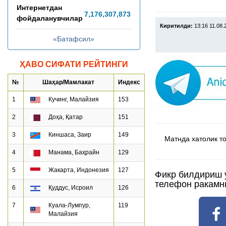
Интернетдан
7,176,307,901
фойдаланувчилар
Киритилди:
13:16 11.08.
«Батафсил»
ҲАВО СИФАТИ РЕЙТИНГИ
№
Шаҳар/Мамлакат
Индекс
1
Кучинг, Малайзия
153
2
Доҳа, Қатар
151
3
Киншаса, Заир
149
Матнда хатолик топ
4
Манама, Баҳрайн
129
5
Жакарта, Индонезия
127
Фикр билдириш 
телефон ракамн
6
Қуддус, Исроил
126
7
Куала-Лумпур,
119
Малайзия