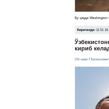
Бу ҳақда Washington
Киритилди:
11:51 10
Ўзбекистон
кириб кела
/
Об-хаво
Биласизми