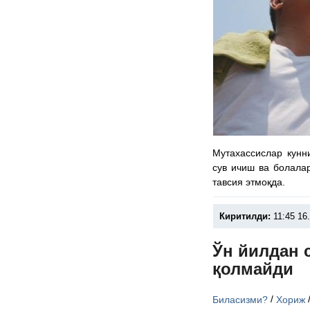
Мутахассислар кунни
сув ичиш ва болала
тавсия этмоқда.
Киритилди:
11:45 16
Ўн йилдан 
қолмайди
/
Биласизми?
Хориж