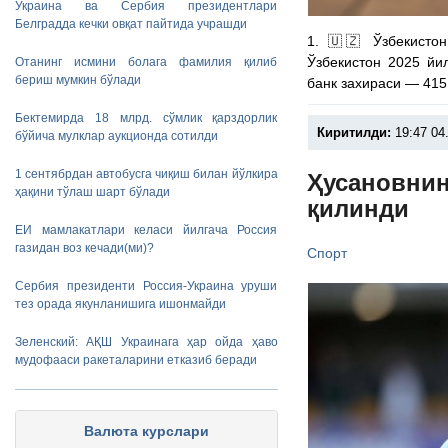
Украина ва Сербия президентлари
Белградда кечки овқат пайтида учрашди
1. 🇺🇿 Ўзбекисто
Ўзбекистон 2025 йи
Отанинг исмини болага фамилия қилиб
бериш мумкин бўлади
банк захираси — 415
Бектемирда 18 млрд. сўмлик қарздорлик
Киритилди:
19:47 04
бўйича мулклар аукционда сотилди
1 сентябрдан автобусга чиқиш билан йўлкира
Ҳусановнин
ҳақини тўлаш шарт бўлади
қилинди
ЕИ мамлакатлари келаси йилгача Россия
газидан воз кечади(ми)?
Спорт
Сербия президенти Россия-Украина уруши
тез орада якунланишига ишонмайди
Зеленский: АҚШ Украинага ҳар ойда ҳаво
мудофааси ракеталарини етказиб беради
Валюта курслари