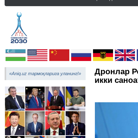
Дронлар Р
«Aniq.uz тармоқларига уланинг!»
икки сано