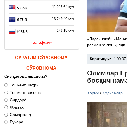
11.915,64 сум
USD
13.749,46 сум
EUR
146,19 сум
RUB
«Лидс» клуби «Манч
«Батафсил»
расман эълон қилди.
СУРАТЛИ СЎРОВНОМА
Киритилди:
11:00 07
СЎРОВНОМА
Олимлар Ер
Сиз қаерда яшайсиз?
босқич кам
Тошкент шаҳри
Тошкент вилояти
/
Хориж
Ҳодисалар
Сирдарё
Жиззах
Самарқанд
Бухоро