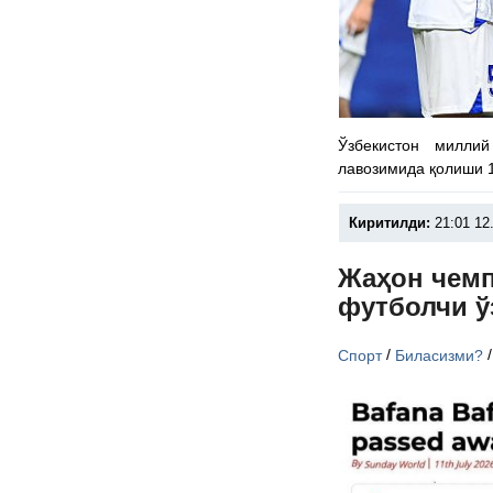
Ўзбекистон милли
лавозимида қолиши 1
Киритилди:
21:01 12
Жаҳон чемп
футболчи ў
/
Спорт
Биласизми?