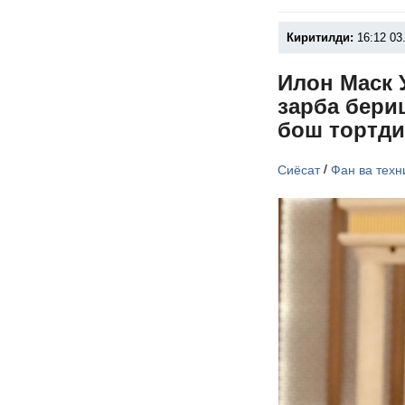
Киритилди:
16:12 03
Илон Маск 
зарба бери
бош тортд
/
Сиёсат
Фан ва техн