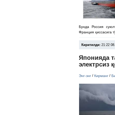
Бунда Россия суюл
Франция ҳиссасига т
Киритилди:
21:22 08
Японияда т
электрсиз 
/
/
Энг-энг
Кирманг
Б