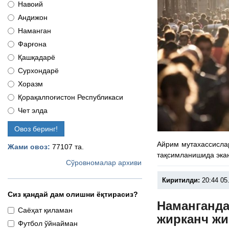
Навоий
Андижон
Наманган
Фарғона
Қашқадарё
Сурхондарё
Хоразм
Қорақалпоғистон Республикаси
Чет элда
Овоз беринг!
Айрим мутахассисла
Жами овоз:
77107 та.
тақсимланишида эка
Сўровномалар архиви
Киритилди:
20:44 05
Сиз қандай дам олишни ёқтирасиз?
Наманганда
Саёҳат қиламан
жирканч ж
Футбол ўйнайман