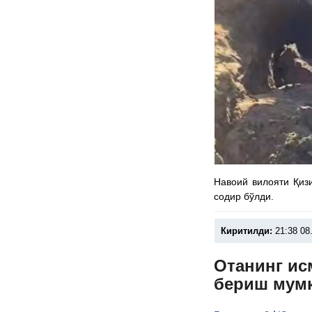
Навоий вилояти Қиз
содир бўлди.
Киритилди:
21:38 08
Отанинг ис
бериш мум