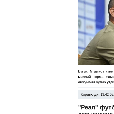
Бугун, 5 август ку
миллий терма жам
анжумани бўлиб ўтди
Киритилди:
13:42 05
"Реал" фут
ҳам камлик