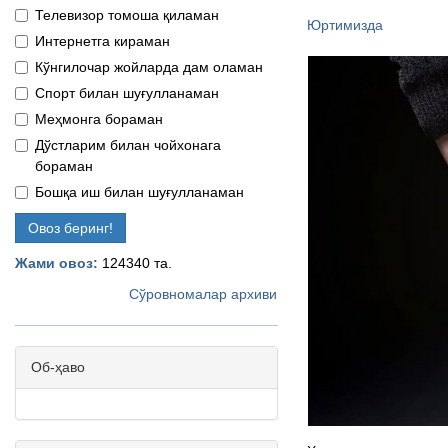
Телевизор томоша қиламан
Юртимизда
Интернетга кираман
Кўнгилочар жойларда дам оламан
Спорт билан шуғулланаман
Меҳмонга бораман
Дўстларим билан чойхонага
бораман
Бошқа иш билан шуғулланаман
Овоз беринг!
Жами овоз:
124340 та.
Сўровномалар архиви
Об-ҳаво