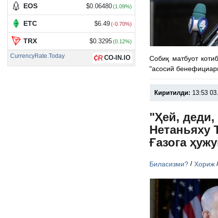
EOS
$0.06480
(1.09%)
ETC
$6.49
(-0.70%)
TRX
$0.3295
(0.12%)
CurrencyRate.Today
CO-IN.IO
Собиқ матбуот коти
"асосий бенефициари
Киритилди:
13:53 03
"Ҳей, деди,
Нетаньяху 
Ғазога ҳуж
/
Биласизми?
Хориж