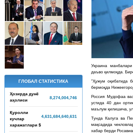
Украина манбалари
даъво қилмоқда. Бир
ГЛОБАЛ СТАТИСТИКА
"Ҳужум оқибатида б
бермоқда Нижеегород
Ҳозирда дунё
Россия Мудофаа вази
8,274,004,751
аҳолиси
устида 40 дан орти
маълум қилишича, ул
Қуролли
4,631,684,750,746
Тунда Калуга ва Пе
кучлар
мақсадида чекловлар
харажатлари $
хабар берди Росавиа