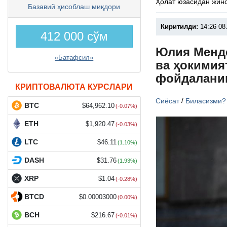
Ҳолат юзасидан жино
Базавий ҳисоблаш миқдори
Киритилди:
14:26 08
412 000 сўм
Юлия Менде
«Батафсил»
ва ҳокимия
фойдалани
КРИПТОВАЛЮТА КУРСЛАРИ
/
Сиёсат
Биласизми?
BTC
$64,962.10
(-0.07%)
ETH
$1,920.47
(-0.03%)
LTC
$46.11
(1.10%)
DASH
$31.76
(1.93%)
XRP
$1.04
(-0.28%)
BTCD
$0.00003000
(0.00%)
BCH
$216.67
(-0.01%)