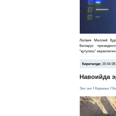
Латвия Миллий Қу
Беларус президен
"қутулиш" кераклиги
Киритилди:
20:44 08
Навоийда э
/
/
Энг-энг
Кирманг
Б