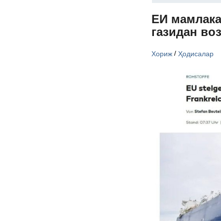
ЕИ мамлака
газидан во
/
Хориж
Ҳодисалар