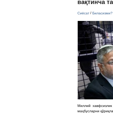
вақтинча т
/
Сиёсат
Биласизми?
Миллий хавфсизлик 
маҳбусларни қўриқла