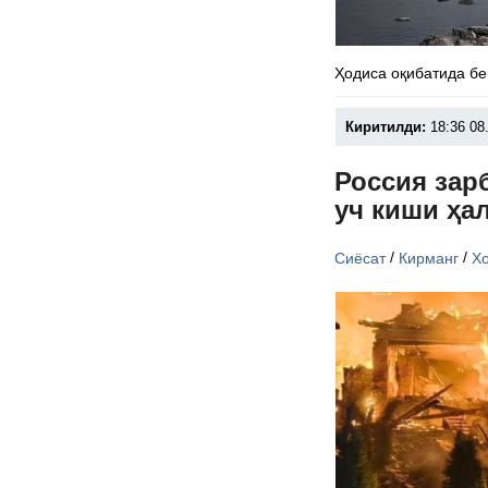
Ҳодиса оқибатида бе
Киритилди:
18:36 08
Россия зар
уч киши ҳа
/
/
Сиёсат
Кирманг
Х