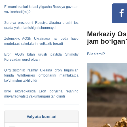
EI mamlakatlari kelasi yilgacha Rossiya gazidan
voz kechadi(mi)?
Serbiya prezidenti Rossiya-Ukraina urushi tez
orada yakunlanishiga ishonmaydi
Markaziy Os
Zelenskiy: AQSh Ukrainaga har oyda havo
jam bo‘lgan
mudofaasi raketalarini yetkazib beradi
Bilasizmi?
Eron AQSh bilan urush paytida Shimoliy
Koreyadan qurol olgan
Qirg‘izistonlik rasmiy Ukraina dron hujumlari
fonida Wildberries omborlarini mamlakatga
ko‘chirishni taklif qildi
Isroil razvedkasida Eron bo‘yicha rejaning
muvaffaqiyatsiz yakunlangani tan olindi
Valyuta kurslari