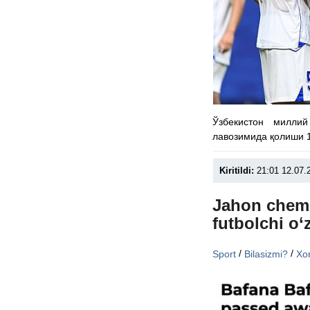
Ўзбекистон милли
лавозимида қолиши 1
Kiritildi:
21:01 12.07.
Jahon chemp
futbolchi o‘
/
/
Sport
Bilasizmi?
Xor