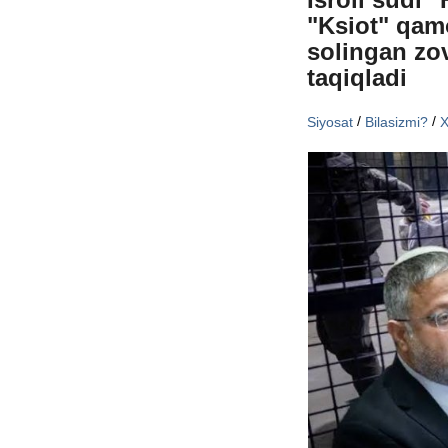
"Ksiot" qam
solingan zov
taqiqladi
/
/
Siyosat
Bilasizmi?
X