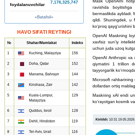
Mask OpenAIni notijo
7,176,325,775
foydalanuvchilar
ravishda boyitishga 
bermaslikda aybladi. M
«Batafsil»
qildi. Shuningdek, u
ko‘proq qayg‘urishini bi
HAVO SIFATI REYTINGI
OpenAI Maskning loyih
xavfsiz sun’iy intelle
№
Shahar/Mamlakat
Indeks
uchun juda uzoq kutga
1
Kuching, Malayziya
156
OpenAI Anthropic va x
2
Doha, Qatar
152
qiymatini 1 trillion
tayyorgarlik ko‘rmoqd
3
Manama, Bahrayn
144
Microsoft rahbarining 
4
Kinshasa, Zair
142
dollardan ortiq mablag
Maskning xAI endi uni
5
Kuala-Lumpur,
129
Malayziya
ko‘rayotgan kosmik va
6
Quddus, Isroil
128
Kiritildi:
10:31 19.05.2026
7
Dehli, Hindiston
119
8
Tel-Aviv, Izrail
116