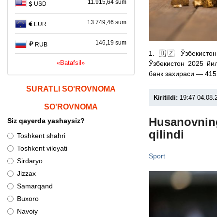
11.915,64 sum
USD
13.749,46 sum
EUR
146,19 sum
RUB
1. 🇺🇿 Ўзбекисто
«Batafsil»
Ўзбекистон 2025 йи
банк захираси — 415
SURATLI SO'ROVNOMA
Kiritildi:
19:47 04.08.
SO'ROVNOMA
Husanovning
Siz qayerda yashaysiz?
qilindi
Toshkent shahri
Toshkent viloyati
Sport
Sirdaryo
Jizzax
Samarqand
Buxoro
Navoiy