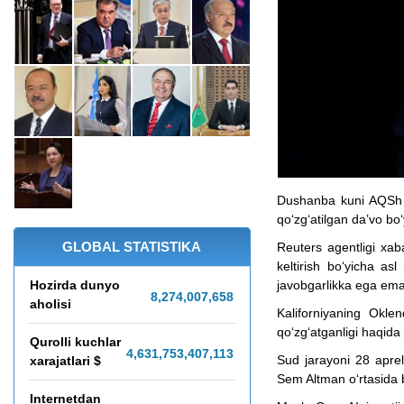
Dushanba kuni AQSh 
qo‘zg‘atilgan da’vo bo
GLOBAL STATISTIKA
Reuters agentligi xab
keltirish bo‘yicha a
Hozirda dunyo
javobgarlikka ega emas
8,274,007,662
aholisi
Kaliforniyaning Okle
qo‘zg‘atganligi haqida
Qurolli kuchlar
4,631,753,517,227
Sud jarayoni 28 apre
xarajatlari $
Sem Altman o‘rtasida bo
Internetdan