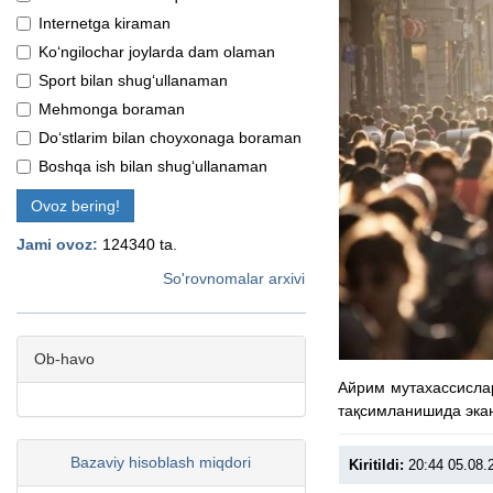
Internetga kiraman
Ko‘ngilochar joylarda dam olaman
Sport bilan shug‘ullanaman
Mehmonga boraman
Do‘stlarim bilan choyxonaga boraman
Boshqa ish bilan shug‘ullanaman
Ovoz bering!
Jami ovoz:
124340 ta.
So'rovnomalar arxivi
Ob-havo
Айрим мутахассисла
тақсимланишида эка
Bazaviy hisoblash miqdori
Kiritildi:
20:44 05.08.