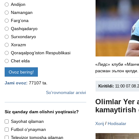
Andijon
Namangan
Farg‘ona
Qashqadaryo
Surxondaryo
Xorazm
Qoraqalpog‘iston Respublikasi
Chet elda
«Лидс» клуби «Манч
расман эълон қилди.
Ovoz bering!
Jami ovoz:
77107 ta.
Kiritildi:
11:00 07.08.
So'rovnomalar arxivi
Olimlar Yer
kamaytirish 
Siz qanday dam olishni yoqtirasiz?
Sayohat qilaman
/
Xorij
Hodisalar
Futbol o‘ynayman
Televizor tomosha qilaman