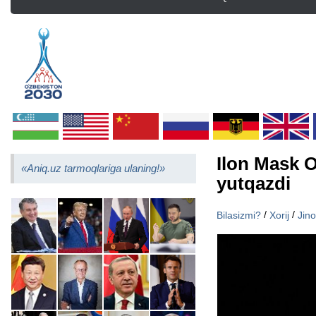
Ilon Mask 
«Aniq.uz tarmoqlariga ulaning!»
yutqazdi
/
/
Bilasizmi?
Xorij
Jin