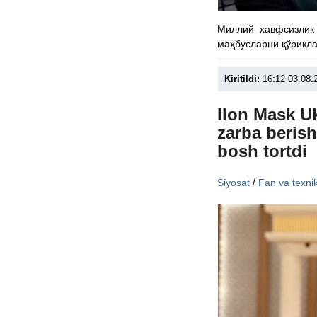
Миллий хавфсизлик 
маҳбусларни қўриқла
Kiritildi:
16:12 03.08.
Ilon Mask U
zarba beris
bosh tortdi
/
Siyosat
Fan va texni