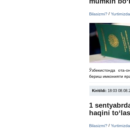
mumkin bo‘l
/
Bilasizmi?
Yurtimizd
Ўзбекистонда ота-
бериш имконияти яр
Kiritildi:
18:03 08.08.
1 sentyabrda
haqini to‘la
/
Bilasizmi?
Yurtimizd