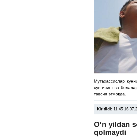
Мутахассислар кунни
сув ичиш ва болала
тавсия этмоқда.
Kiritildi:
11:45 16.07.
O‘n yildan s
qolmaydi