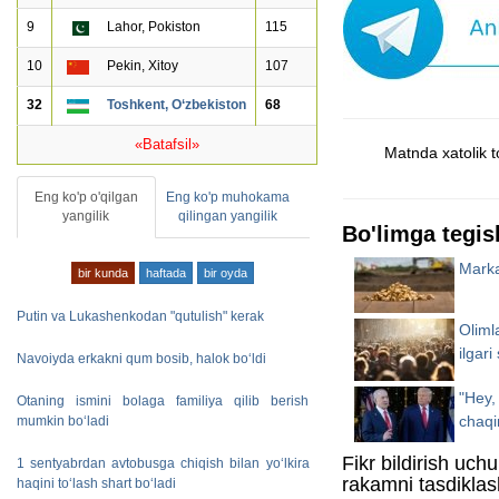
9
Lahor, Pokiston
115
10
Pekin, Xitoy
107
32
Toshkent, O‘zbekiston
68
«Batafsil»
Matnda xatolik t
Eng ko'p o'qilgan
Eng ko'p muhokama
yangilik
qilingan yangilik
Bo'limga tegish
Marka
bir kunda
haftada
bir oyda
Putin va Lukashenkodan "qutulish" kerak
Oliml
ilgari
Navoiyda erkakni qum bosib, halok bo‘ldi
"Hey,
Otaning ismini bolaga familiya qilib berish
chaqi
mumkin bo‘ladi
Fikr bildirish uch
1 sentyabrdan avtobusga chiqish bilan yo‘lkira
rakamni tasdiklas
haqini to‘lash shart bo‘ladi