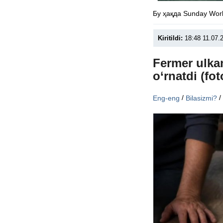
Бу ҳақда Sunday Wor
Kiritildi:
18:48 11.07.
Fermer ulkan
o‘rnatdi (fot
/
Eng-eng
Bilasizmi?