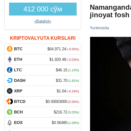
Namanganda 
412 000 сўм
jinoyat fosh
«Batafsil»
Yurtimizda
KRIPTOVALYUTA KURSLARI
BTC
$64,971.24
(-0.05%)
ETH
$1,920.48
(-0.03%)
LTC
$46.15
(1.13%)
DASH
$31.70
(1.81%)
XRP
$1.04
(-0.24%)
BTCD
$0.00003000
(0.00%)
BCH
$216.72
(0.03%)
EOS
$0.06480
(1.09%)