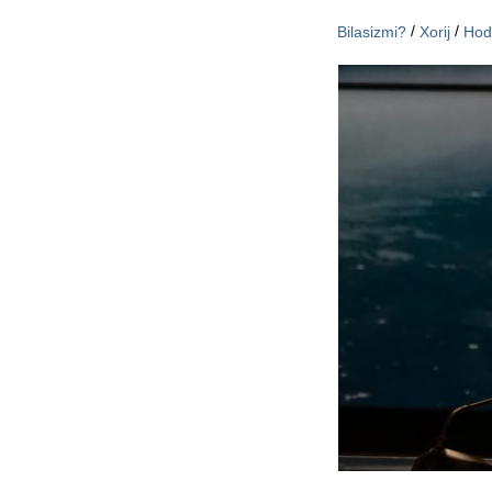
/
/
Bilasizmi?
Xorij
Hod