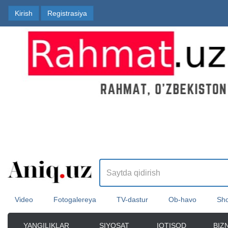
Kirish
Registrasiya
Video
Fotogalereya
TV-dastur
Ob-havo
Sho
YANGILIKLAR
SIYOSAT
IQTISOD
BIZ