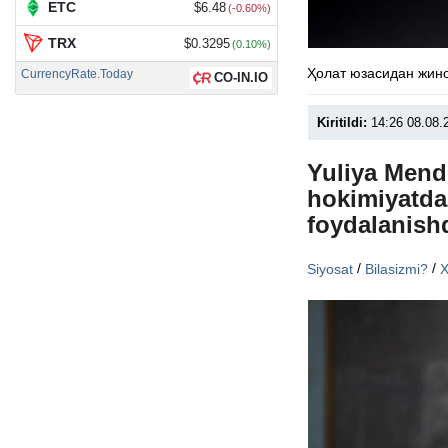
ETC
$6.48
(-0.60%)
TRX
$0.3295
(0.10%)
Ҳолат юзасидан жино
CurrencyRate.Today
CO-IN.IO
Kiritildi:
14:26 08.08.
Yuliya Mende
hokimiyatda
foydalanish
/
/
Siyosat
Bilasizmi?
X