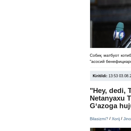
Собиқ матбуот коти
"асосий бенефициари
Kiritildi:
13:53 03.08.
"Hey, dedi, 
Netanyaxu T
G‘azoga huj
/
/
Bilasizmi?
Xorij
Jin