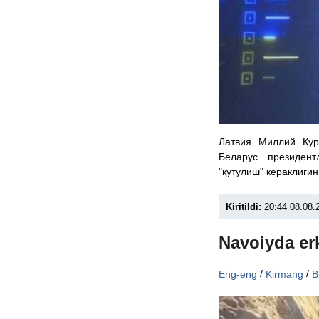
Латвия Миллий Қу
Беларус президен
"қутулиш" кераклиги
Kiritildi:
20:44 08.08.
Navoiyda er
/
/
Eng-eng
Kirmang
B