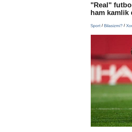
"Real" futbo
ham kamlik 
/
/
Sport
Bilasizmi?
Xor