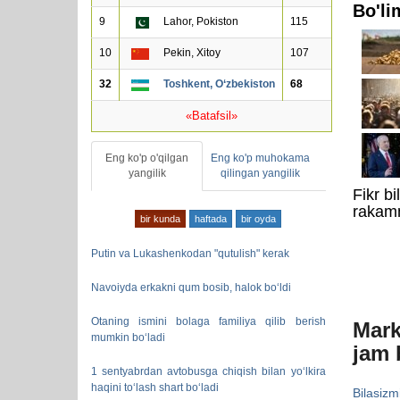
Bo'li
9
Lahor, Pokiston
115
10
Pekin, Xitoy
107
32
Toshkent, O‘zbekiston
68
«Batafsil»
Eng ko'p o'qilgan
Eng ko'p muhokama
yangilik
qilingan yangilik
Fikr b
rakamn
bir kunda
haftada
bir oyda
Putin va Lukashenkodan "qutulish" kerak
Navoiyda erkakni qum bosib, halok bo‘ldi
Otaning ismini bolaga familiya qilib berish
Mark
mumkin bo‘ladi
jam 
1 sentyabrdan avtobusga chiqish bilan yo‘lkira
haqini to‘lash shart bo‘ladi
Bilasizm