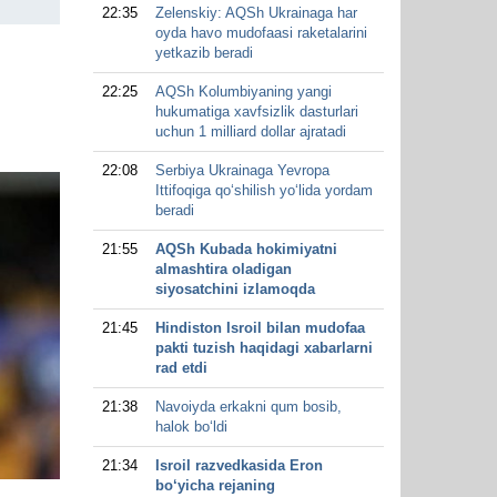
22:35
Zelenskiy: AQSh Ukrainaga har
oyda havo mudofaasi raketalarini
yetkazib beradi
22:25
AQSh Kolumbiyaning yangi
hukumatiga xavfsizlik dasturlari
uchun 1 milliard dollar ajratadi
22:08
Serbiya Ukrainaga Yevropa
Ittifoqiga qo‘shilish yo‘lida yordam
beradi
21:55
AQSh Kubada hokimiyatni
almashtira oladigan
siyosatchini izlamoqda
21:45
Hindiston Isroil bilan mudofaa
pakti tuzish haqidagi xabarlarni
rad etdi
21:38
Navoiyda erkakni qum bosib,
halok bo‘ldi
21:34
Isroil razvedkasida Eron
bo‘yicha rejaning