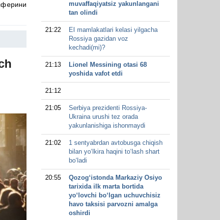
muvaffaqiyatsiz yakunlangani
сферини
tan olindi
21:22
EI mamlakatlari kelasi yilgacha
Rossiya gazidan voz
kechadi(mi)?
ch
21:13
Lionel Messining otasi 68
yoshida vafot etdi
21:12
21:05
Serbiya prezidenti Rossiya-
Ukraina urushi tez orada
yakunlanishiga ishonmaydi
21:02
1 sentyabrdan avtobusga chiqish
bilan yo‘lkira haqini to‘lash shart
bo‘ladi
20:55
Qozog‘istonda Markaziy Osiyo
tarixida ilk marta bortida
yo‘lovchi bo‘lgan uchuvchisiz
havo taksisi parvozni amalga
oshirdi