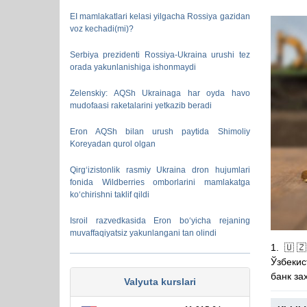
EI mamlakatlari kelasi yilgacha Rossiya gazidan
voz kechadi(mi)?
Serbiya prezidenti Rossiya-Ukraina urushi tez
orada yakunlanishiga ishonmaydi
Zelenskiy: AQSh Ukrainaga har oyda havo
mudofaasi raketalarini yetkazib beradi
Eron AQSh bilan urush paytida Shimoliy
Koreyadan qurol olgan
Qirg‘izistonlik rasmiy Ukraina dron hujumlari
fonida Wildberries omborlarini mamlakatga
ko‘chirishni taklif qildi
Isroil razvedkasida Eron bo‘yicha rejaning
muvaffaqiyatsiz yakunlangani tan olindi
1. 🇺
Ўзбекис
банк за
Valyuta kurslari