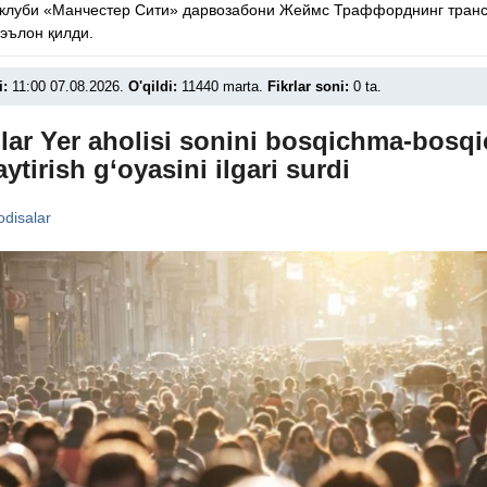
 клуби «Манчестер Сити» дарвозабони Жеймс Траффорднинг тран
эълон қилди.
i:
11:00 07.08.2026.
O'qildi:
11440 marta.
Fikrlar soni:
0 ta.
lar Yer aholisi sonini bosqichma-bosqi
ytirish g‘oyasini ilgari surdi
disalar