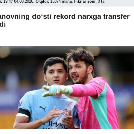
i:
19:47 04.08.2026.
O'qildi:
15874 marta.
Fikrlar soni:
0 ta.
novning do‘sti rekord narxga transfer
di