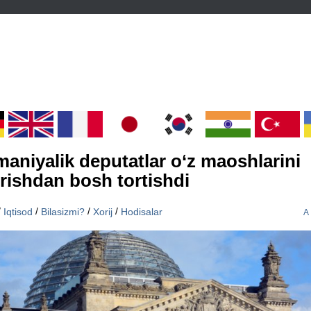
aniyalik deputatlar o‘z maoshlarini
rishdan bosh tortishdi
/
/
/
/
Iqtisod
Bilasizmi?
Xorij
Hodisalar
A