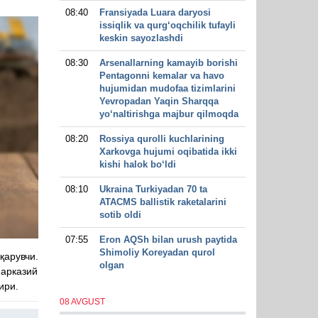
08:40
Fransiyada Luara daryosi
issiqlik va qurg‘oqchilik tufayli
keskin sayozlashdi
08:30
Arsenallarning kamayib borishi
Pentagonni kemalar va havo
hujumidan mudofaa tizimlarini
Yevropadan Yaqin Sharqqa
yo‘naltirishga majbur qilmoqda
08:20
Rossiya qurolli kuchlarining
Xarkovga hujumi oqibatida ikki
kishi halok bo‘ldi
08:10
Ukraina Turkiyadan 70 ta
ATACMS ballistik raketalarini
sotib oldi
07:55
Eron AQSh bilan urush paytida
Shimoliy Koreyadan qurol
арувчи.
olgan
Марказий
ири.
08 AVGUST