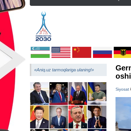
Germ
«Aniq.uz tarmoqlariga ulaning!»
oshi
Siyosat