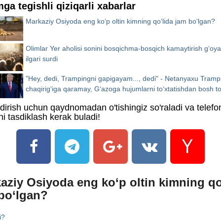
mga tegishli qiziqarli xabarlar
Markaziy Osiyoda eng ko‘p oltin kimning qo‘lida jam bo‘lgan?
Olimlar Yer aholisi sonini bosqichma-bosqich kamaytirish g‘oya
ilgari surdi
"Hey, dedi, Trampingni gapigayam..., dedi" - Netanyaxu Tramp
chaqirig‘iga qaramay, G‘azoga hujumlarni to‘xtatishdan bosh to
ildirish uchun qaydnomadan o'tishingiz so'raladi va telefo
i tasdiklash kerak buladi!
aziy Osiyoda eng ko‘p oltin kimning qo
bo‘lgan?
i?