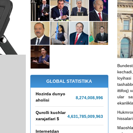
​Bundest
kechadi
loyihasi
GLOBAL STATISTIKA
tashabbu
ittifoq)
Hozirda dunyo
ular sa
8,274,009,000
aholisi
ekanlikl
​Hukmro
Qurolli kuchlar
4,631,785,120,078
hissalari
xarajatlari $
Maoshlar
Internetdan