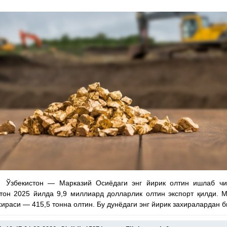
 Ўзбекистон — Марказий Осиёдаги энг йирик олтин ишлаб чиқ
тон 2025 йилда 9,9 миллиард долларлик олтин экспорт қилди. 
хираси — 415,5 тонна олтин. Бу дунёдаги энг йирик захиралардан б