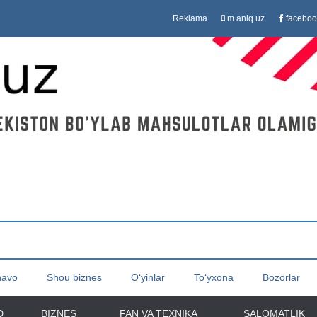
Reklama
m.aniq.uz
faceboo
havo
Shou biznes
O‘yinlar
To‘yxona
Bozorlar
D
BIZNES
FAN VA TEXNIKA
SALOMATLIK