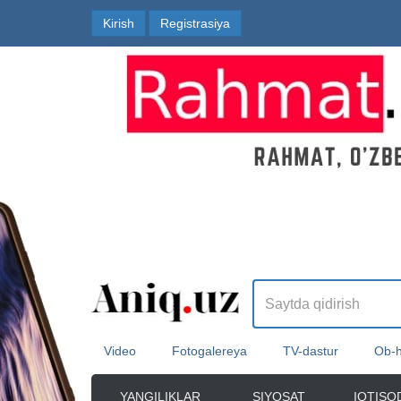
Kirish
Registrasiya
Video
Fotogalereya
TV-dastur
Ob-
YANGILIKLAR
SIYOSAT
IQTISO