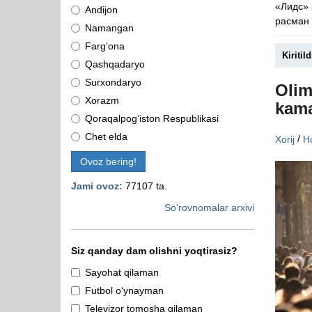
«Лидс»
Andijon
расман 
Namangan
Farg‘ona
Kiritild
Qashqadaryo
Surxondaryo
Olim
Xorazm
kama
Qoraqalpog‘iston Respublikasi
Chet elda
/
Xorij
Ho
Ovoz bering!
Jami ovoz:
77107 ta.
So'rovnomalar arxivi
Siz qanday dam olishni yoqtirasiz?
Sayohat qilaman
Futbol o‘ynayman
Televizor tomosha qilaman