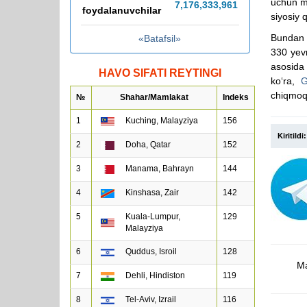
uchun mu
7,176,333,990
foydalanuvchilar
siyosiy 
​Bundan 
«Batafsil»
330 yevr
asosida
HAVO SIFATI REYTINGI
ko‘ra,
G
chiqmoq
№
Shahar/Mamlakat
Indeks
1
Kuching, Malayziya
156
Kiritildi:
2
Doha, Qatar
152
3
Manama, Bahrayn
144
4
Kinshasa, Zair
142
5
Kuala-Lumpur,
129
Malayziya
6
Quddus, Isroil
128
Ma
7
Dehli, Hindiston
119
8
Tel-Aviv, Izrail
116