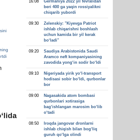
16:08
Germaniya 2022 yil fevralidan
beri 400 ga yaqin rossiyalikni
chiqarib yubordi
09:30
Zelenskiy: "Kiyevga Patriot
ishlab chiqarishni boshlash
sini
uchun kamida bir yil kerak
bo‘ladi"
ning
09:20
Saudiya Arabistonida Saudi
rtdi
Aramco neft kompaniyasining
zavodida yong‘in sodir bo‘ldi
n
09:10
Nigeriyada yirik yo‘l-transport
hodisasi sobir bo‘ldi, qurbonlar
bor
09:00
Nagasakida atom bombasi
qurbonlari xotirasiga
bag‘ishlangan marosim bo‘lib
o‘tadi
‘lida
08:50
Iroqda jangovar dronlarni
ishlab chiqish bilan bog‘liq
guruh qo‘lga olindi