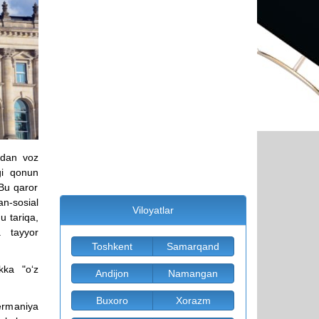
hidan voz
gi qonun
 Bu qaror
an-sosial
Viloyatlar
u tariqa,
a tayyor
Toshkent
Samarqand
kka "o‘z
Andijon
Namangan
Buxoro
Xorazm
Germaniya