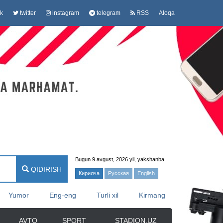
k
twitter
instagram
telegram
RSS
Aloqa
Bugun 9 avgust, 2026 yil, yakshanba
QIDIRISH
Кирилча
Русская
English
Yumor
Eng-eng
Turli xil
Kirmang
AVTO
SPORT
STADION.UZ