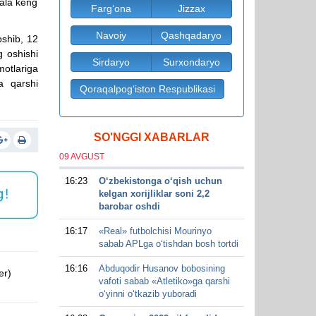
sala keng
Farg‘ona
Jizzax
Navoiy
Qashqadaryo
oshib, 12
g oshishi
Sirdaryo
Surxondaryo
otlariga
ga qarshi
Qoraqalpog‘iston Respublikasi
SO'NGGI XABARLAR
09 AVGUST
16:23
O‘zbekistonga o‘qish uchun
kelgan xorijliklar soni 2,2
barobar oshdi
16:17
«Real» futbolchisi Mourinyo
sabab APLga o‘tishdan bosh tortdi
16:16
Abduqodir Husanov bobosining
er)
vafoti sabab «Atletiko»ga qarshi
o‘yinni o‘tkazib yuboradi