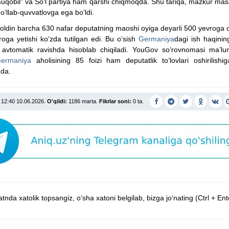
qobil" va So‘l partiya ham qarshi chiqmoqda. Shu tariqa, mazkur ma
qo‘llab-quvvatlovga ega bo‘ldi.
oldin barcha 630 nafar deputatning maoshi oyiga deyarli 500 yevroga 
oga yetishi ko‘zda tutilgan edi. Bu o‘sish
Germaniya
dagi ish haqinin
 avtomatik ravishda hisoblab chiqiladi. YouGov so‘rovnomasi ma’lum
ermaniya
aholisining 85 foizi ham deputatlik to‘lovlari oshirilishi
da.
12:40 10.06.2026.
O'qildi:
1186 marta.
Fikrlar soni:
0 ta.
tnda xatolik topsangiz, o‘sha xatoni belgilab, bizga jo‘nating (Ctrl + Ent