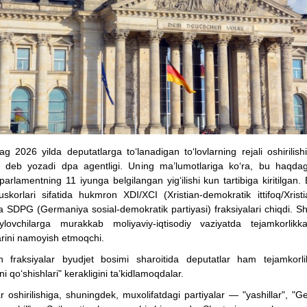
ag 2026 yilda deputatlarga to‘lanadigan to‘lovlarning rejali oshirilis
, deb yozadi dpa agentligi. Uning ma’lumotlariga ko‘ra, bu haqda
 parlamentning 11 iyunga belgilangan yig‘ilishi kun tartibiga kiritilgan.
skorlari sifatida hukmron XDI/XCI (Xristian-demokratik ittifoq/Xristi
 va SDPG (Germaniya sosial-demokratik partiyasi) fraksiyalari chiqdi. Sh
ylovchilarga murakkab moliyaviy-iqtisodiy vaziyatda tejamkorlikk
arini namoyish etmoqchi.
n fraksiyalar byudjet bosimi sharoitida deputatlar ham tejamkorli
ni qo‘shishlari" kerakligini ta’kidlamoqdalar.
 oshirilishiga, shuningdek, muxolifatdagi partiyalar — "yashillar", "