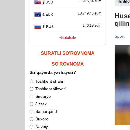
Kiritild
11.915,64 sum
USD
13.749,46 sum
Husa
EUR
qilin
146,19 sum
RUB
Sport
«Batafsil»
SURATLI SO'ROVNOMA
SO'ROVNOMA
Siz qayerda yashaysiz?
Toshkent shahri
Toshkent viloyati
Sirdaryo
Jizzax
Samarqand
Buxoro
Navoiy