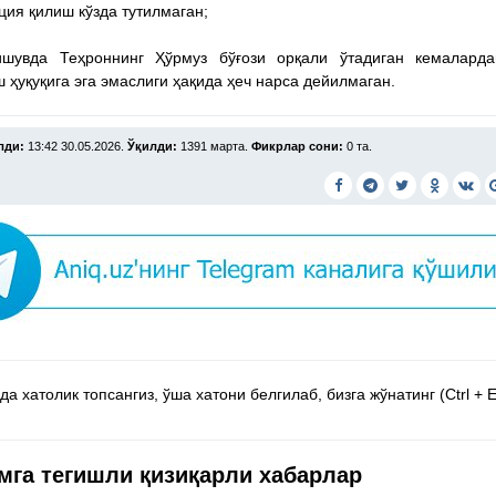
ция қилиш кўзда тутилмаган;
ишувда Теҳроннинг Ҳўрмуз бўғози орқали ўтадиган кемаларда
 ҳуқуқига эга эмаслиги ҳақида ҳеч нарса дейилмаган.
лди:
13:42 30.05.2026.
Ўқилди:
1391 марта.
Фикрлар сони:
0 та.
а хатолик топсангиз, ўша хатони белгилаб, бизга жўнатинг (Ctrl + E
мга тегишли қизиқарли хабарлар