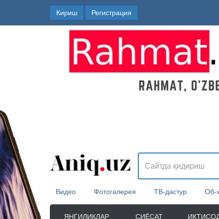
Кириш
Регистрация
Видео
Фотогалерея
ТВ-дастур
Об-
ЯНГИЛИКЛАР
СИЁСАТ
ИҚТИСО