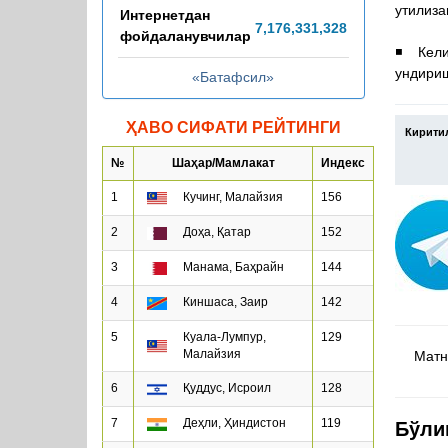
утилиза
Интернетдан
7,176,331,357
фойдаланувчилар
◾️ Кел
ундириш
«Батафсил»
ҲАВО СИФАТИ РЕЙТИНГИ
Кирити
№
Шаҳар/Мамлакат
Индекс
1
Кучинг, Малайзия
156
2
Доҳа, Қатар
152
3
Манама, Баҳрайн
144
4
Киншаса, Заир
142
5
Куала-Лумпур,
129
Малайзия
Матнд
6
Қуддус, Исроил
128
7
Деҳли, Ҳиндистон
119
Бўли