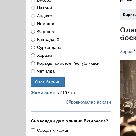
Бухоро
Навоий
Кирит
Андижон
Наманган
Оли
Фарғона
бос
Қашқадарё
Сурхондарё
Хориж
Хоразм
Қорақалпоғистон Республикаси
Чет элда
Овоз беринг!
Жами овоз:
77107 та.
Сўровномалар архиви
Сиз қандай дам олишни ёқтирасиз?
Саёҳат қиламан