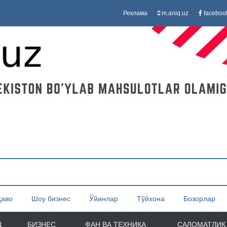
Реклама
m.aniq.uz
faceboo
ҳаво
Шоу бизнес
Ўйинлар
Тўйхона
Бозорлар
Д
БИЗНЕС
ФАН ВА ТЕХНИКА
САЛОМАТЛИК