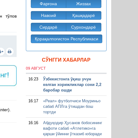
Фарғона
Жиззах
Навоий
Қашқадарё
н тўлов
Сирдарё
Сурхондарё
Қорақалпоғистон Республикаси
СЎНГГИ ХАБАРЛАР
09 АВГУСТ
16:23
Ўзбекистонга ўқиш учун
келган хорижликлар сони 2,2
баробар ошди
16:17
«Реал» футболчиси Моуриньо
сабаб АПЛга ўтишдан бош
nter).
тортди
16:16
Абдуқодир Ҳусанов бобосининг
вафоти сабаб «Атлетико»га
қарши ўйинни ўтказиб юборади