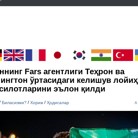
ннинг Fars агентлиги Теҳрон ва
ингтон ўртасидаги келишув лойиҳ
силотларини эълон қилди
/
/
/
Биласизми?
Хориж
Ҳодисалар
A