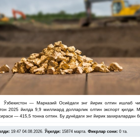
 Ўзбекистон — Марказий Осиёдаги энг йирик олтин ишлаб чиқ
тон 2025 йилда 9,9 миллиард долларлик олтин экспорт қилди. 
хираси — 415,5 тонна олтин. Бу дунёдаги энг йирик захиралардан б
илди:
19:47 04.08.2026.
Ўқилди:
15874 марта.
Фикрлар сони:
0 та.