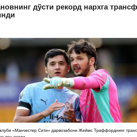
новнинг дўсти рекорд нархга транс
инди
 клуби «Манчестер Сити» дарвозабони Жеймс Траффорднинг тран
эълон қилди.