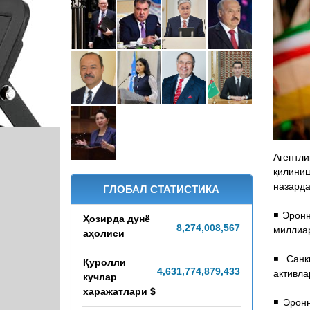
Агентли
қилини
назарда
ГЛОБАЛ СТАТИСТИКА
◾️ Эрон
Ҳозирда дунё
8,274,008,571
миллиар
аҳолиси
◾️ Сан
Қуролли
4,631,774,989,547
активла
кучлар
харажатлари $
◾️ Эрон