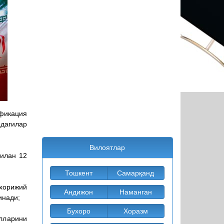
ификация
дагилар
Вилоятлар
билан 12
Тошкент
Самарқанд
хорижий
Андижон
Наманган
инади;
Бухоро
Хоразм
алларини