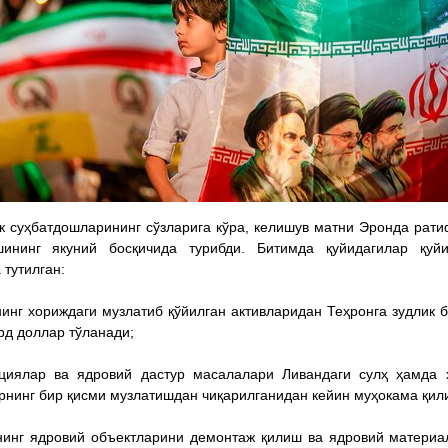
к суҳбатдошларининг сўзларига кўра, келишув матни Эронда рат
шининг якуний босқичида турибди. Битимда қуйидагилар қуйи
 тутилган:
нинг хориждаги музлатиб қўйилган активларидан Теҳронга зудлик 
д доллар тўланади;
кциялар ва ядровий дастур масалалари Ливандаги сулҳ ҳамда 
рнинг бир қисми музлатишдан чиқарилганидан кейин муҳокама қил
нинг ядровий объектларини демонтаж қилиш ва ядровий матери