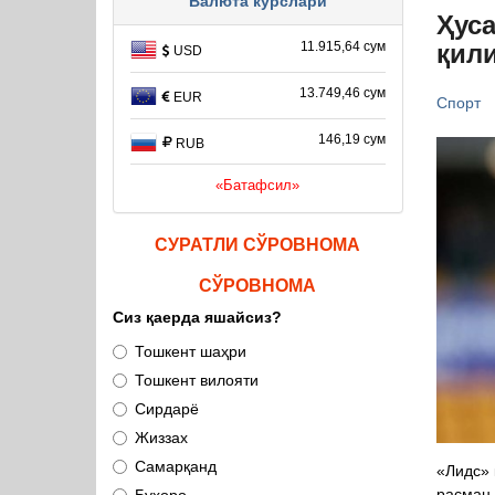
Валюта курслари
Ҳуса
қил
11.915,64 сум
USD
13.749,46 сум
EUR
Спорт
146,19 сум
RUB
«Батафсил»
СУРАТЛИ СЎРОВНОМА
СЎРОВНОМА
Сиз қаерда яшайсиз?
Тошкент шаҳри
Тошкент вилояти
Сирдарё
Жиззах
Самарқанд
«Лидс»
расман 