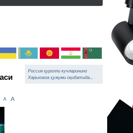
Россия қуролли кучларининг
аси
Харьковга ҳужуми оқибатида...
A
A