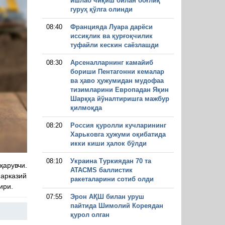
ишлаб чиқиш билан боғлиқ
гуруҳ қўлга олинди
08:40
Францияда Луара дарёси
иссиқлик ва қурғоқчилик
туфайли кескин саёзлашди
08:30
Арсеналларнинг камайиб
бориши Пентагонни кемалар
ва ҳаво ҳужумидан мудофаа
тизимларини Европадан Яқин
Шарққа йўналтиришга мажбур
қилмоқда
08:20
Россия қуролли кучларининг
Харьковга ҳужуми оқибатида
икки киши ҳалок бўлди
08:10
Украина Туркиядан 70 та
арувчи.
ATACMS баллистик
Марказий
ракеталарини сотиб олди
ири.
07:55
Эрон АҚШ билан уруш
пайтида Шимолий Кореядан
қурол олган