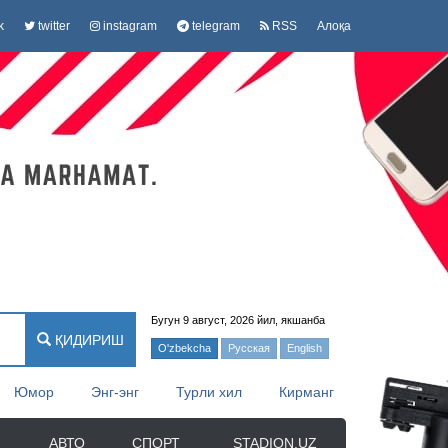
k
twitter
instagram
telegram
RSS
Алоқа
Бугун 9 август, 2026 йил, якшанба
ҚИДИРИШ
O'zbekcha
Русская
English
Юмор
Энг-энг
Турли хил
Кирманг
АВТО
СПОРТ
STADION.UZ