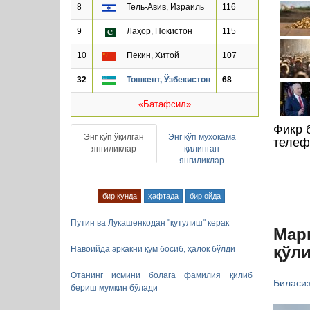
8
Тель-Авив, Израиль
116
9
Лаҳор, Покистон
115
10
Пекин, Хитой
107
32
Тошкент, Ўзбекистон
68
«Батафсил»
Фикр 
Энг кўп ўқилган
Энг кўп муҳокама
телеф
янгиликлар
қилинган
янгиликлар
бир кунда
ҳафтада
бир ойда
Путин ва Лукашенкодан "қутулиш" керак
Марк
қўл
Навоийда эркакни қум босиб, ҳалок бўлди
Отанинг исмини болага фамилия қилиб
Биласи
бериш мумкин бўлади