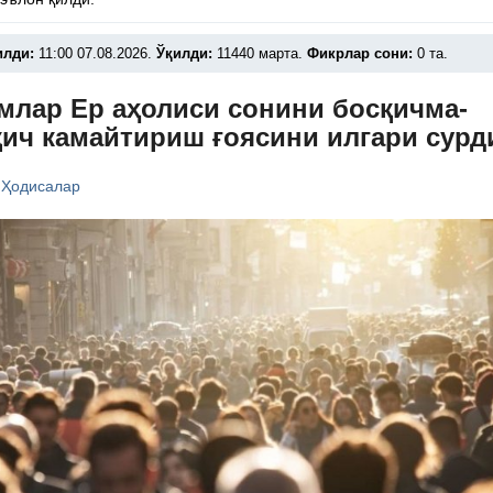
илди:
11:00 07.08.2026.
Ўқилди:
11440 марта.
Фикрлар сони:
0 та.
млар Ер аҳолиси сонини босқичма-
қич камайтириш ғоясини илгари сурд
/
Ҳодисалар