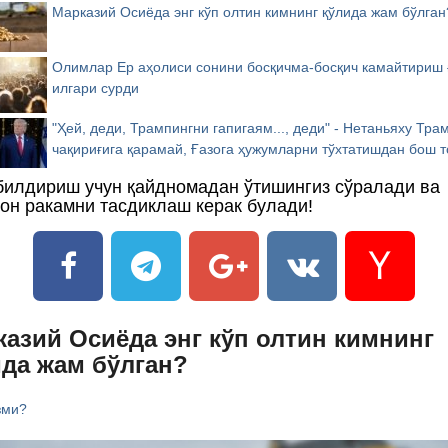
Марказий Осиёда энг кўп олтин кимнинг қўлида жам бўлган
Олимлар Ер аҳолиси сонини босқичма-босқич камайтириш 
илгари сурди
"Ҳей, деди, Трампингни гапигаям..., деди" - Нетаньяху Тра
чақириғига қарамай, Ғазога ҳужумларни тўхтатишдан бош т
билдириш учун қайдномадан ўтишингиз сўралади ва
он ракамни тасдиклаш керак булади!
азий Осиёда энг кўп олтин кимнинг
ида жам бўлган?
зми?