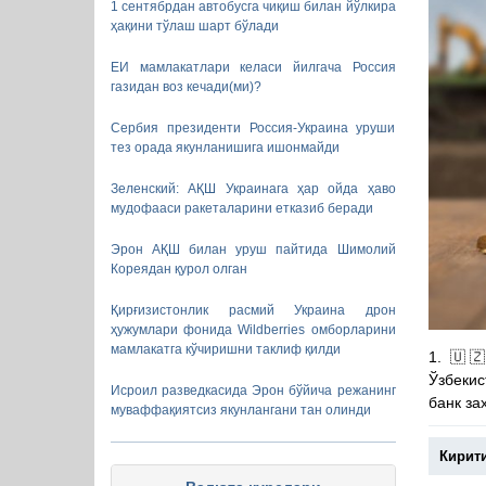
1 сентябрдан автобусга чиқиш билан йўлкира
ҳақини тўлаш шарт бўлади
ЕИ мамлакатлари келаси йилгача Россия
газидан воз кечади(ми)?
Сербия президенти Россия-Украина уруши
тез орада якунланишига ишонмайди
Зеленский: АҚШ Украинага ҳар ойда ҳаво
мудофааси ракеталарини етказиб беради
Эрон АҚШ билан уруш пайтида Шимолий
Кореядан қурол олган
Қирғизистонлик расмий Украина дрон
ҳужумлари фонида Wildberries омборларини
мамлакатга кўчиришни таклиф қилди
1. 🇺
Ўзбекис
Исроил разведкасида Эрон бўйича режанинг
банк за
муваффақиятсиз якунлангани тан олинди
Кирит