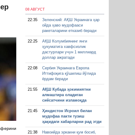
фер
08 АВГУСТ
22:35
Зеленский: АҚШ Украинага ҳар
ойда ҳаво мудофааси
ракеталарини етказиб беради
22:25
АҚШ Колумбиянинг янги
ҳукуматига хавфсизлик
дастурлари учун 1 миллиард
доллар ажратади
22:08
Сербия Украинага Европа
Иттифоқига қўшилиш йўлида
ёрдам беради
21:55
АҚШ Кубада ҳокимиятни
алмаштира оладиган
сиёсатчини изламоқда
21:45
Ҳиндистон Исроил билан
мудофаа пакти тузиш
ҳақидаги хабарларни рад этди
сферини
21:38
Навоийда эркакни қум босиб,