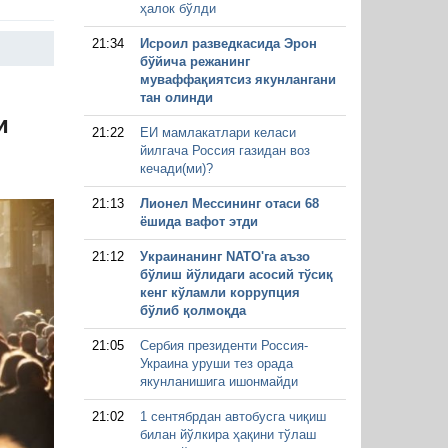
ҳалок бўлди
21:34
Исроил разведкасида Эрон
бўйича режанинг
муваффақиятсиз якунлангани
тан олинди
и
21:22
ЕИ мамлакатлари келаси
йилгача Россия газидан воз
кечади(ми)?
21:13
Лионел Мессининг отаси 68
ёшида вафот этди
21:12
Украинанинг NАТО'га аъзо
бўлиш йўлидаги асосий тўсиқ
кенг кўламли коррупция
бўлиб қолмоқда
21:05
Сербия президенти Россия-
Украина уруши тез орада
якунланишига ишонмайди
21:02
1 сентябрдан автобусга чиқиш
билан йўлкира ҳақини тўлаш