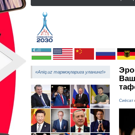
Эро
«Aniq.uz тармоқларига уланинг!»
Ваш
таф
Сиёсат