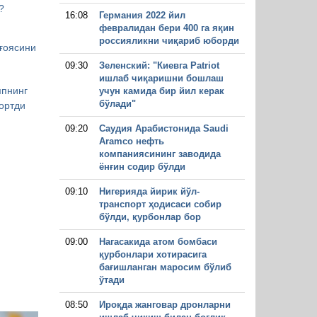
?
16:08
Германия 2022 йил
февралидан бери 400 га яқин
россияликни чиқариб юборди
ғоясини
09:30
Зеленский: "Киевга Patriot
ишлаб чиқаришни бошлаш
мпнинг
учун камида бир йил керак
бўлади"
ортди
09:20
Саудия Арабистонида Saudi
Aramco нефть
компаниясининг заводида
ёнғин содир бўлди
09:10
Нигерияда йирик йўл-
транспорт ҳодисаси собир
бўлди, қурбонлар бор
09:00
Нагасакида атом бомбаси
қурбонлари хотирасига
бағишланган маросим бўлиб
ўтади
08:50
Ироқда жанговар дронларни