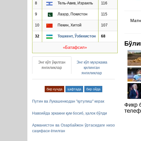
8
Тель-Авив, Израиль
116
9
Лаҳор, Покистон
115
Матнд
10
Пекин, Хитой
107
32
Тошкент, Ўзбекистон
68
Бўли
«Батафсил»
Энг кўп ўқилган
Энг кўп муҳокама
янгиликлар
қилинган
янгиликлар
бир кунда
ҳафтада
бир ойда
Путин ва Лукашенкодан "қутулиш" керак
Фикр 
телеф
Навоийда эркакни қум босиб, ҳалок бўлди
Арманистон ва Озарбайжон ўртасидаги низо
саҳифаси ёпилган