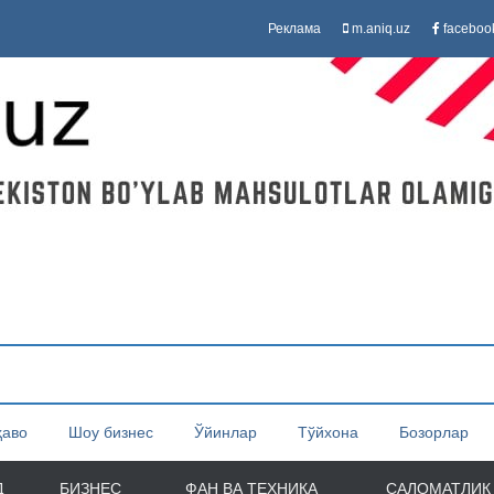
Реклама
m.aniq.uz
faceboo
ҳаво
Шоу бизнес
Ўйинлар
Тўйхона
Бозорлар
Д
БИЗНЕС
ФАН ВА ТЕХНИКА
САЛОМАТЛИК