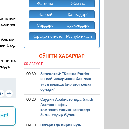
Фарғона
Жиззах
Навоий
Қашқадарё
са плей-
ларининг
Сирдарё
Сурхондарё
Қорақалпоғистон Республикаси
Англия,
лан баҳс
СЎНГГИ ХАБАРЛАР
и тилга
09 АВГУСТ
лади.
09:30
Зеленский: "Киевга Patriot
ишлаб чиқаришни бошлаш
учун камида бир йил керак
бўлади"
09:20
Саудия Арабистонида Saudi
Aramco нефть
компаниясининг заводида
ёнғин содир бўлди
09:10
Нигерияда йирик йўл-