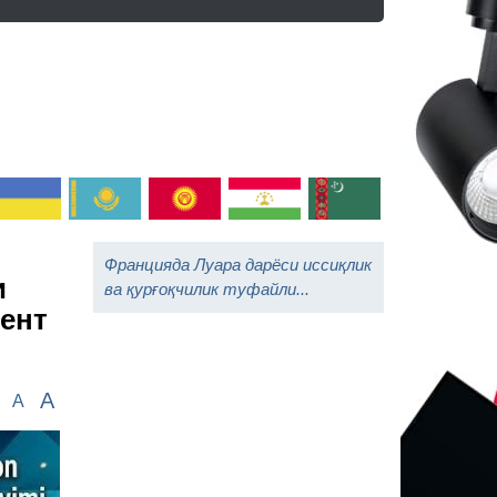
Францияда Луара дарёси иссиқлик
и
ва қурғоқчилик туфайли...
кент
A
A