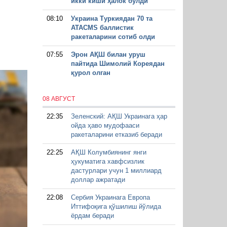
икки киши ҳалок бўлди
08:10
Украина Туркиядан 70 та
ATACMS баллистик
ракеталарини сотиб олди
07:55
Эрон АҚШ билан уруш
пайтида Шимолий Кореядан
қурол олган
08 АВГУСТ
22:35
Зеленский: АҚШ Украинага ҳар
ойда ҳаво мудофааси
ракеталарини етказиб беради
22:25
АҚШ Колумбиянинг янги
ҳукуматига хавфсизлик
дастурлари учун 1 миллиард
доллар ажратади
22:08
Сербия Украинага Европа
Иттифоқига қўшилиш йўлида
ёрдам беради