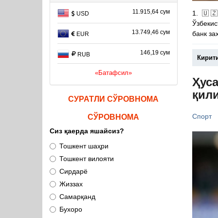
11.915,64 сум
1. 🇺
USD
Ўзбекис
13.749,46 сум
банк за
EUR
146,19 сум
RUB
Кирит
«Батафсил»
Ҳуса
қил
СУРАТЛИ СЎРОВНОМА
Спорт
СЎРОВНОМА
Сиз қаерда яшайсиз?
Тошкент шаҳри
Тошкент вилояти
Сирдарё
Жиззах
Самарқанд
Бухоро