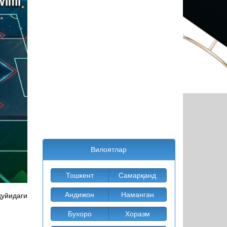
Вилоятлар
Тошкент
Самарқанд
Андижон
Наманган
қуйидаги
Бухоро
Хоразм