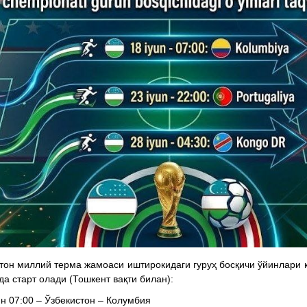
тон миллий терма жамоаси иштирокидаги гуруҳ босқичи ўйинлари 
да старт олади (Тошкент вақти билан):
н 07:00 – Ўзбекистон – Колумбия