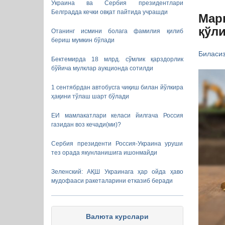
Украина ва Сербия президентлари
Белградда кечки овқат пайтида учрашди
Марк
қўл
Отанинг исмини болага фамилия қилиб
бериш мумкин бўлади
Биласи
Бектемирда 18 млрд. сўмлик қарздорлик
бўйича мулклар аукционда сотилди
1 сентябрдан автобусга чиқиш билан йўлкира
ҳақини тўлаш шарт бўлади
ЕИ мамлакатлари келаси йилгача Россия
газидан воз кечади(ми)?
Сербия президенти Россия-Украина уруши
тез орада якунланишига ишонмайди
Зеленский: АҚШ Украинага ҳар ойда ҳаво
мудофааси ракеталарини етказиб беради
Валюта курслари