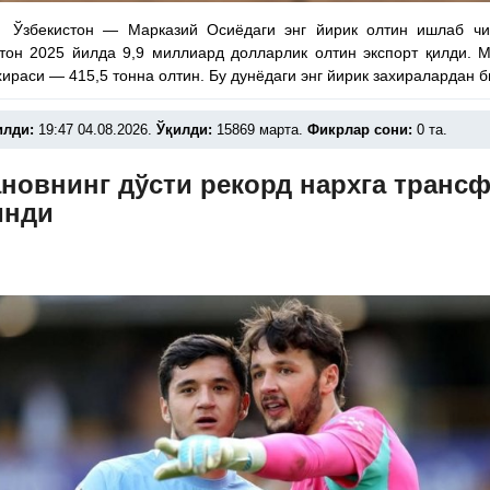
 Ўзбекистон — Марказий Осиёдаги энг йирик олтин ишлаб чиқ
тон 2025 йилда 9,9 миллиард долларлик олтин экспорт қилди. 
хираси — 415,5 тонна олтин. Бу дунёдаги энг йирик захиралардан б
илди:
19:47 04.08.2026.
Ўқилди:
15869 марта.
Фикрлар сони:
0 та.
новнинг дўсти рекорд нархга транс
инди