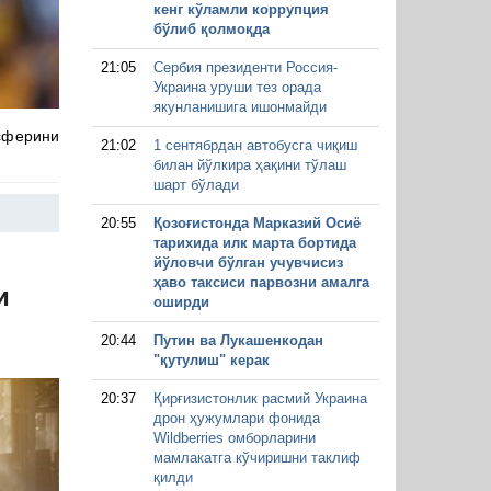
кенг кўламли коррупция
бўлиб қолмоқда
21:05
Сербия президенти Россия-
Украина уруши тез орада
якунланишига ишонмайди
сферини
21:02
1 сентябрдан автобусга чиқиш
билан йўлкира ҳақини тўлаш
шарт бўлади
20:55
Қозоғистонда Марказий Осиё
тарихида илк марта бортида
йўловчи бўлган учувчисиз
ҳаво таксиси парвозни амалга
и
оширди
20:44
Путин ва Лукашенкодан
"қутулиш" керак
20:37
Қирғизистонлик расмий Украина
дрон ҳужумлари фонида
Wildberries омборларини
мамлакатга кўчиришни таклиф
қилди