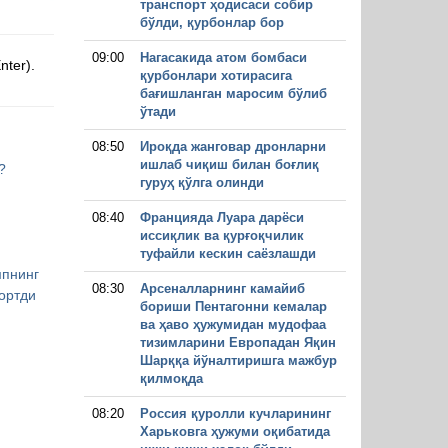
транспорт ҳодисаси собир
бўлди, қурбонлар бор
09:00
Нагасакида атом бомбаси
nter).
қурбонлари хотирасига
бағишланган маросим бўлиб
ўтади
08:50
Ироқда жанговар дронларни
ишлаб чиқиш билан боғлиқ
?
гуруҳ қўлга олинди
08:40
Францияда Луара дарёси
иссиқлик ва қурғоқчилик
туфайли кескин саёзлашди
мпнинг
08:30
Арсеналларнинг камайиб
ортди
бориши Пентагонни кемалар
ва ҳаво ҳужумидан мудофаа
тизимларини Европадан Яқин
Шарққа йўналтиришга мажбур
қилмоқда
08:20
Россия қуролли кучларининг
Харьковга ҳужуми оқибатида