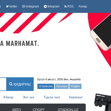
k
twitter
instagram
telegram
RSS
Алоқа
Бугун 9 август, 2026 йил, якшанба
ҚИДИРИШ
O'zbekcha
Русская
English
Юмор
Энг-энг
Турли хил
Кирманг
АВТО
СПОРТ
STADION.UZ