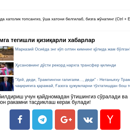
а хатолик топсангиз, ўша хатони белгилаб, бизга жўнатинг (Ctrl + E
мга тегишли қизиқарли хабарлар
Марказий Осиёда энг кўп олтин кимнинг қўлида жам бўлган
Ҳусановнинг дўсти рекорд нархга трансфер қилинди
"Ҳей, деди, Трампингни гапигаям..., деди" - Нетаньяху Тра
чақириғига қарамай, Ғазога ҳужумларни тўхтатишдан бош т
билдириш учун қайдномадан ўтишингиз сўралади ва
он ракамни тасдиклаш керак булади!