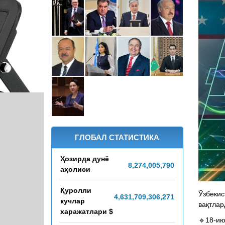
ГЛОБАЛ СТАТИСТИКА
Ҳозирда дунё
8,274,005,793
аҳолиси
Қуролли
Ўзбекис
4,631,709,361,328
кучлар
вақтлар
харажатлари $
🔹18-ию