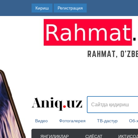
Кириш
Регистрация
Видео
Фотогалерея
ТВ-дастур
Об-
ЯНГИЛИКЛАР
СИЁСАТ
ИҚТИСО