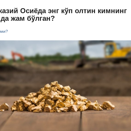
азий Осиёда энг кўп олтин кимнинг
ида жам бўлган?
зми?