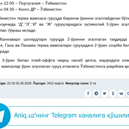
н 22:00 – Португалия – Ўзбекистон
н 04:30 – Конго ДР – Ўзбекистон
бекистон терма жамоаси гуруҳда биринчи ўринни эгаллайдиган бўл
қичида “Д”,“Э”,“И” ва “Ж” гуруҳларидаги эҳтимолий 3-ўрин эга
лан тўқнаш келади.
Каннаваро шогирдлари гуруҳда 2-ўринни эгаллаган тақдирда 
я, Гана ва Панама терма жамоалари гуруҳидаги 2-ўрин соҳиби би
ради.
 3-ўрин билан плей-оффга чиқиш насиб қилса, юқоридаги ном
 жамоалар ўрин эгаллаган гуруҳ етакчиси Ўзбекистонга рақиблик қи
лди:
22:16 02.06.2026.
Ўқилди:
3412 марта.
Фикрлар сони:
0 та.