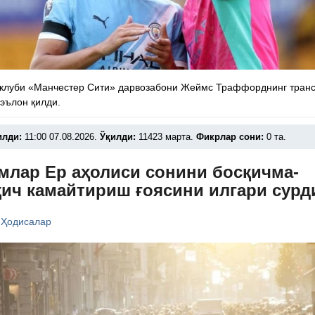
 клуби «Манчестер Сити» дарвозабони Жеймс Траффорднинг тран
эълон қилди.
илди:
11:00 07.08.2026.
Ўқилди:
11423 марта.
Фикрлар сони:
0 та.
млар Ер аҳолиси сонини босқичма-
қич камайтириш ғоясини илгари сурд
/
Ҳодисалар