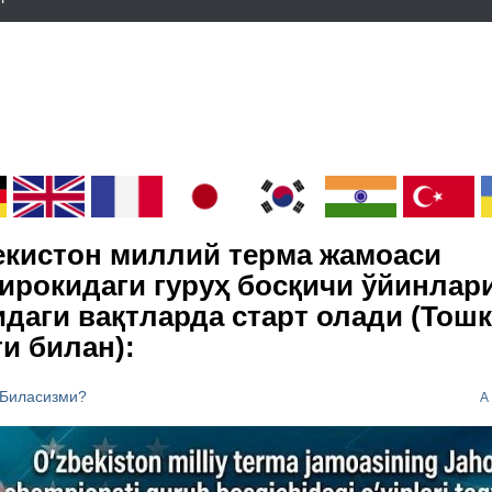
екистон миллий терма жамоаси
ирокидаги гуруҳ босқичи ўйинлар
идаги вақтларда старт олади (Тош
ти билан):
Биласизми?
A