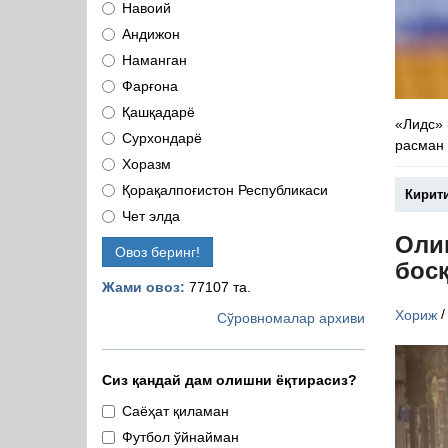
Навоий
Андижон
Наманган
Фарғона
Қашқадарё
«Лидс»
Сурхондарё
расман 
Хоразм
Қорақалпоғистон Республикаси
Кирит
Чет элда
Оли
Овоз беринг!
бос
Жами овоз:
77107 та.
Хориж
Сўровномалар архиви
Сиз қандай дам олишни ёқтирасиз?
Саёҳат қиламан
Футбол ўйнайман