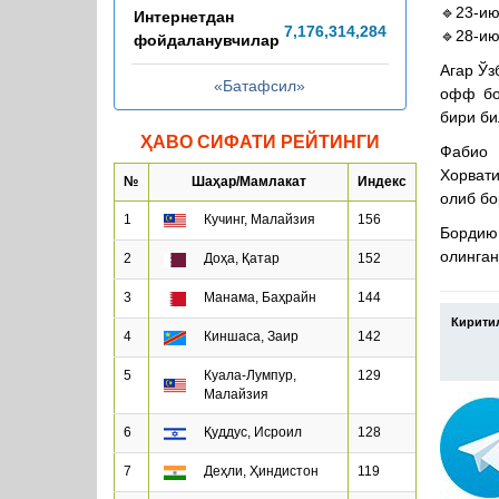
🔹23-ию
Интернетдан
7,176,314,298
🔹28-ию
фойдаланувчилар
Агар Ўз
«Батафсил»
офф бос
бири би
ҲАВО СИФАТИ РЕЙТИНГИ
Фабио 
Хорвати
№
Шаҳар/Мамлакат
Индекс
олиб бо
1
Кучинг, Малайзия
156
Бордию
олинган
2
Доҳа, Қатар
152
3
Манама, Баҳрайн
144
Кирити
4
Киншаса, Заир
142
5
Куала-Лумпур,
129
Малайзия
6
Қуддус, Исроил
128
7
Деҳли, Ҳиндистон
119