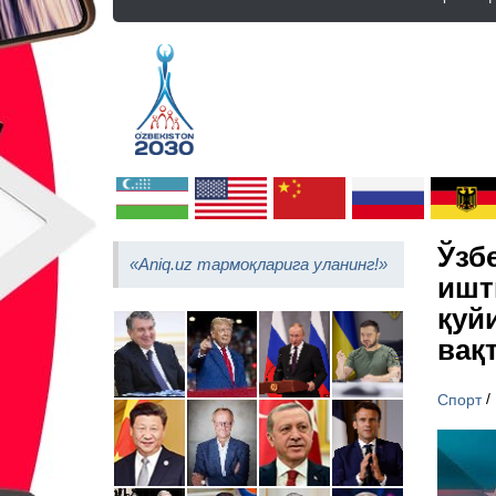
Ўзб
«Aniq.uz тармоқларига уланинг!»
ишт
қуй
вақ
/
Спорт