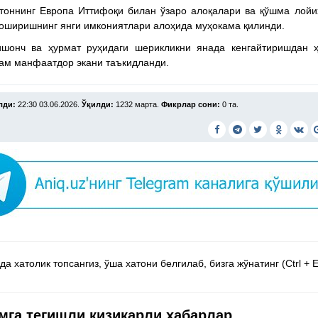
тоннинг Европа Иттифоқи билан ўзаро алоқалари ва қўшма лой
оширишнинг янги имкониятлари алоҳида муҳокама қилинди.
ишонч ва ҳурмат руҳидаги шерикликни янада кенгайтиришдан ҳ
ам манфаатдор экани таъкидланди.
лди:
22:30 03.06.2026.
Ўқилди:
1232 марта.
Фикрлар сони:
0 та.
а хатолик топсангиз, ўша хатони белгилаб, бизга жўнатинг (Ctrl + E
мга тегишли қизиқарли хабарлар