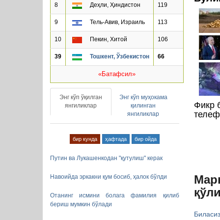
8
Деҳли, Ҳиндистон
119
9
Тель-Авив, Израиль
113
10
Пекин, Хитой
106
39
Тошкент, Ўзбекистон
66
«Батафсил»
Энг кўп ўқилган
Энг кўп муҳокама
Фикр 
янгиликлар
қилинган
телеф
янгиликлар
бир кунда
ҳафтада
бир ойда
Путин ва Лукашенкодан "қутулиш" керак
Марк
Навоийда эркакни қум босиб, ҳалок бўлди
қўл
Отанинг исмини болага фамилия қилиб
бериш мумкин бўлади
Биласи