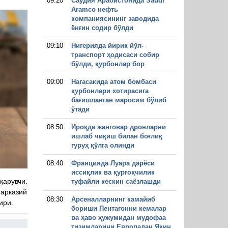
09:20
Саудия Арабистонида Saudi
Aramco нефть
компаниясининг заводида
ёнғин содир бўлди
09:10
Нигерияда йирик йўл-
транспорт ҳодисаси собир
бўлди, қурбонлар бор
09:00
Нагасакида атом бомбаси
қурбонлари хотирасига
бағишланган маросим бўлиб
ўтади
08:50
Ироқда жанговар дронларни
ишлаб чиқиш билан боғлиқ
гуруҳ қўлга олинди
08:40
Францияда Луара дарёси
иссиқлик ва қурғоқчилик
арувчи.
туфайли кескин саёзлашди
Марказий
08:30
Арсеналларнинг камайиб
ири.
бориши Пентагонни кемалар
ва ҳаво ҳужумидан мудофаа
тизимларини Европадан Яқин