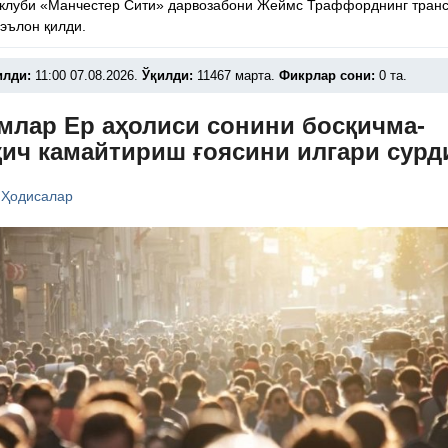
 клуби «Манчестер Сити» дарвозабони Жеймс Траффорднинг тран
эълон қилди.
илди:
11:00 07.08.2026.
Ўқилди:
11467 марта.
Фикрлар сони:
0 та.
млар Ер аҳолиси сонини босқичма-
қич камайтириш ғоясини илгари сурд
/
Ҳодисалар