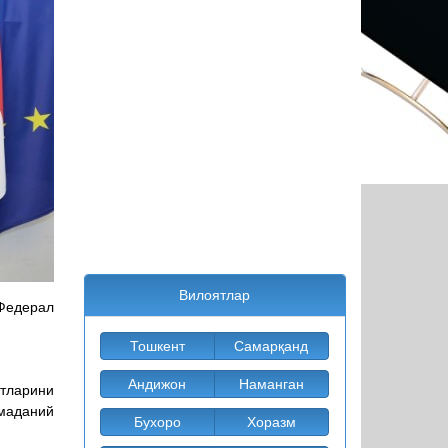
Вилоятлар
Федерал
Тошкент
Самарқанд
Андижон
Наманган
атларини
маданий
Бухоро
Хоразм