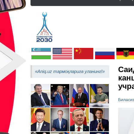
Саи
«Aniq.uz тармоқларига уланинг!»
кан
учр
Биласи