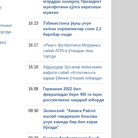
млрддан ошиқроқ Президент
мукофотини қўлга киритиши
?
мумкин
16:23
Ўзбекистонга ўқиш учун
мпнинг
келган хорижликлар сони 2,2
ортди
баробар ошди
ео)
16:17
«Реал» футболчиси Моуриньо
сабаб АПЛга ўтишдан бош
тортди
16:16
Абдуқодир Ҳусанов бобосининг
вафоти сабаб «Атлетико»га
қарши ўйинни ўтказиб юборади
16:08
Германия 2022 йил
февралидан бери 400 га яқин
россияликни чиқариб юборди
09:30
Зеленский: "Киевга Patriot
ишлаб чиқаришни бошлаш
учун камида бир йил керак
бўлади"