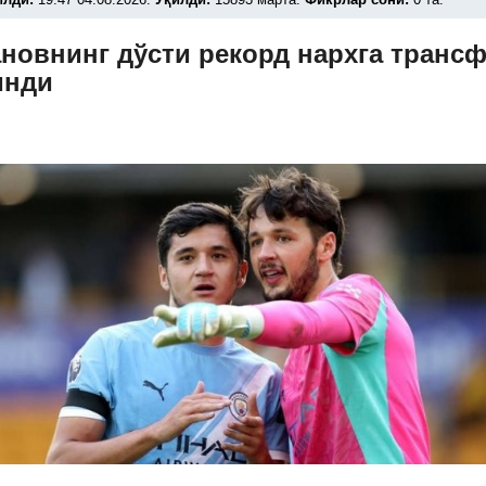
новнинг дўсти рекорд нархга транс
инди