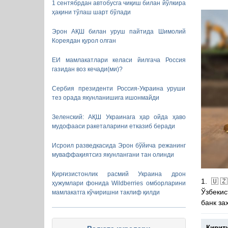
1 сентябрдан автобусга чиқиш билан йўлкира
ҳақини тўлаш шарт бўлади
Эрон АҚШ билан уруш пайтида Шимолий
Кореядан қурол олган
ЕИ мамлакатлари келаси йилгача Россия
газидан воз кечади(ми)?
Сербия президенти Россия-Украина уруши
тез орада якунланишига ишонмайди
Зеленский: АҚШ Украинага ҳар ойда ҳаво
мудофааси ракеталарини етказиб беради
Исроил разведкасида Эрон бўйича режанинг
муваффақиятсиз якунлангани тан олинди
Қирғизистонлик расмий Украина дрон
1. 🇺
ҳужумлари фонида Wildberries омборларини
Ўзбекис
мамлакатга кўчиришни таклиф қилди
банк за
Кирит