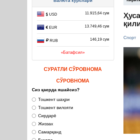
Валюта курслари
11.915,64 сум
Ҳуса
USD
қил
13.749,46 сум
EUR
Спорт
146,19 сум
RUB
«Батафсил»
СУРАТЛИ СЎРОВНОМА
СЎРОВНОМА
Сиз қаерда яшайсиз?
Тошкент шаҳри
Тошкент вилояти
Сирдарё
Жиззах
Самарқанд