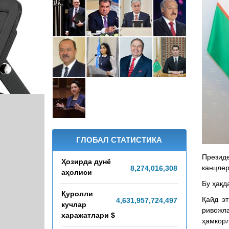
ГЛОБАЛ СТАТИСТИКА
Презид
Ҳозирда дунё
канцлер
8,274,016,311
аҳолиси
Бу ҳақд
Қуролли
Қайд эт
4,631,957,779,555
кучлар
ривожл
харажатлари $
ҳамкорл