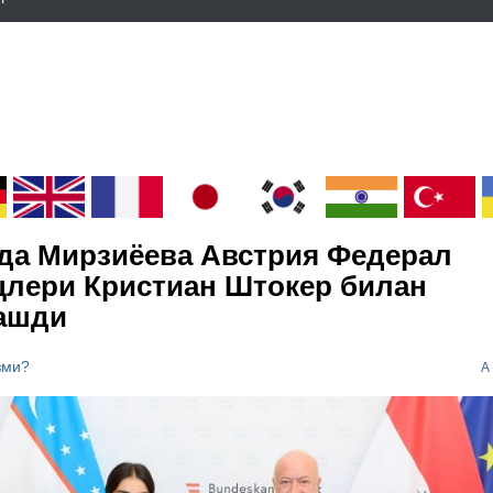
да Мирзиёева Австрия Федерал
цлери Кристиан Штокер билан
ашди
зми?
A