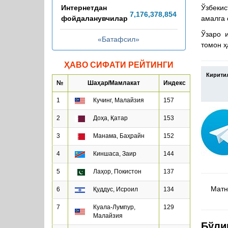
Интернетдан
Ўзбекис
7,176,378,869
фойдаланувчилар
амалга 
Ўзаро 
«Батафсил»
томон ҳ
ҲАВО СИФАТИ РЕЙТИНГИ
Кирити
№
Шаҳар/Мамлакат
Индекс
1
Кучинг, Малайзия
157
2
Доҳа, Қатар
153
3
Манама, Баҳрайн
152
4
Киншаса, Заир
144
5
Лаҳор, Покистон
137
Матнд
6
Қуддус, Исроил
134
7
Куала-Лумпур,
129
Малайзия
Бўли