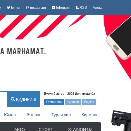
k
twitter
instagram
telegram
RSS
Алоқа
Бугун 9 август, 2026 йил, якшанба
ҚИДИРИШ
O'zbekcha
Русская
English
Юмор
Энг-энг
Турли хил
Кирманг
АВТО
СПОРТ
STADION.UZ