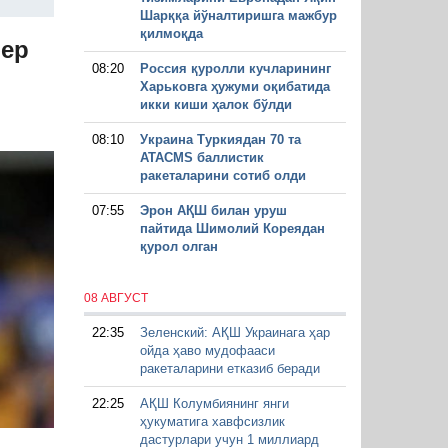
Шарққа йўналтиришга мажбур
қилмоқда
фер
08:20
Россия қуролли кучларининг
Харьковга ҳужуми оқибатида
икки киши ҳалок бўлди
08:10
Украина Туркиядан 70 та
ATACMS баллистик
ракеталарини сотиб олди
07:55
Эрон АҚШ билан уруш
пайтида Шимолий Кореядан
қурол олган
08 АВГУСТ
22:35
Зеленский: АҚШ Украинага ҳар
ойда ҳаво мудофааси
ракеталарини етказиб беради
22:25
АҚШ Колумбиянинг янги
ҳукуматига хавфсизлик
дастурлари учун 1 миллиард