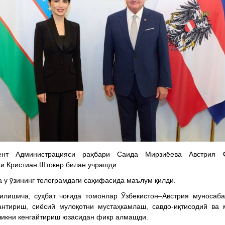
ент Администрацияси раҳбари Саида Мирзиёева Австрия 
и Кристиан Штокер билан учрашди.
а у ўзининг телеграмдаги саҳифасида маълум қилди.
илишича, суҳбат чоғида томонлар Ўзбекистон–Австрия муносаб
антириш, сиёсий мулоқотни мустаҳкамлаш, савдо-иқтисодий ва 
икни кенгайтириш юзасидан фикр алмашди.