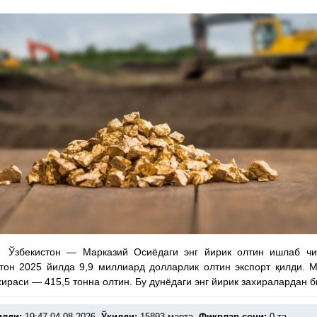
 Ўзбекистон — Марказий Осиёдаги энг йирик олтин ишлаб чиқ
тон 2025 йилда 9,9 миллиард долларлик олтин экспорт қилди. 
хираси — 415,5 тонна олтин. Бу дунёдаги энг йирик захиралардан б
илди:
19:47 04.08.2026.
Ўқилди:
15893 марта.
Фикрлар сони:
0 та.