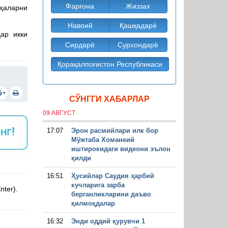
Фарғона
Жиззах
иҳаларни
Навоий
Қашқадарё
ар икки
Сирдарё
Сурхондарё
Қорақалпоғистон Республикаси
СЎНГГИ ХАБАРЛАР
09 АВГУСТ
17:07
Эрон расмийлари илк бор
Мўжтаба Хоманеий
иштирокидаги видеони эълон
қилди
16:51
Ҳусийлар Саудия ҳарбий
кучларига зарба
nter).
берганликларини даъво
қилмоқдалар
16:32
Энди оддий қурувчи 1