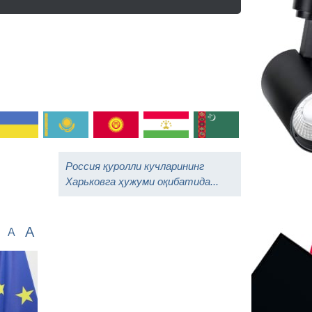
Россия қуролли кучларининг
Харьковга ҳужуми оқибатида...
A
A