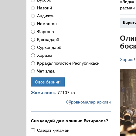
Бухоро
«Лидс»
расман 
Навоий
Андижон
Кирит
Наманган
Фарғона
Оли
Қашқадарё
бос
Сурхондарё
Хоразм
Хориж
Қорақалпоғистон Республикаси
Чет элда
Овоз беринг!
Жами овоз:
77107 та.
Сўровномалар архиви
Сиз қандай дам олишни ёқтирасиз?
Саёҳат қиламан