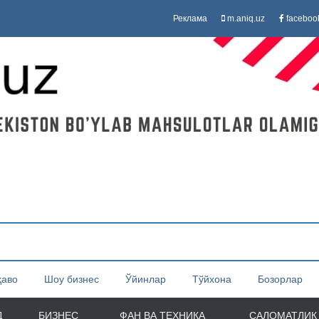
Реклама
m.aniq.uz
faceboo
ҳаво
Шоу бизнес
Ўйинлар
Тўйхона
Бозорлар
Д
БИЗНЕС
ФАН ВА ТЕХНИКА
САЛОМАТЛИК