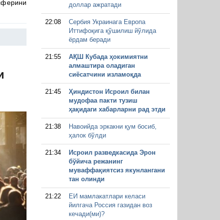
сферини
доллар ажратади
22:08
Сербия Украинага Европа
Иттифоқига қўшилиш йўлида
ёрдам беради
21:55
АҚШ Кубада ҳокимиятни
алмаштира оладиган
и
сиёсатчини изламоқда
21:45
Ҳиндистон Исроил билан
мудофаа пакти тузиш
ҳақидаги хабарларни рад этди
21:38
Навоийда эркакни қум босиб,
ҳалок бўлди
21:34
Исроил разведкасида Эрон
бўйича режанинг
муваффақиятсиз якунлангани
тан олинди
21:22
ЕИ мамлакатлари келаси
йилгача Россия газидан воз
кечади(ми)?