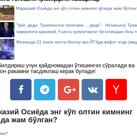
Марказий Осиёда энг кўп олтин кимнинг қўлида жам бўлган
"Ҳей, деди, Трампингни гапигаям..., деди" - Нетаньяху Тра
чақириғига қарамай, Ғазога ҳужумларни тўхтатишдан бош т
Жиззахда 21 ёшли инста-блогер қиз ЙТҲда вафот этди (вид
билдириш учун қайдномадан ўтишингиз сўралади ва
он ракамни тасдиклаш керак булади!
азий Осиёда энг кўп олтин кимнинг
ида жам бўлган?
зми?