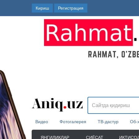
Кириш
Регистрация
Видео
Фотогалерея
ТВ-дастур
Об-
ЯНГИЛИКЛАР
СИЁСАТ
ИҚТИСО