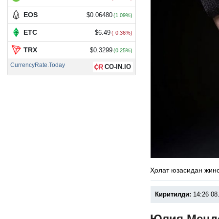
EOS
$0.06480
(1.09%)
ETC
$6.49
(-0.36%)
TRX
$0.3299
(0.25%)
CurrencyRate.Today
CO-IN.IO
Ҳолат юзасидан жино
Киритилди:
14:26 08
Юлия Менде