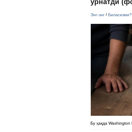
ўрнатди (ф
/
Энг-энг
Биласизми?
Бу ҳақда Washington