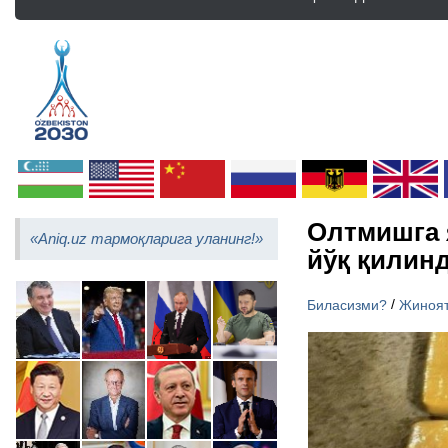
Олтмишга 
«Aniq.uz тармоқларига уланинг!»
йўқ қилин
/
Биласизми?
Жиноя