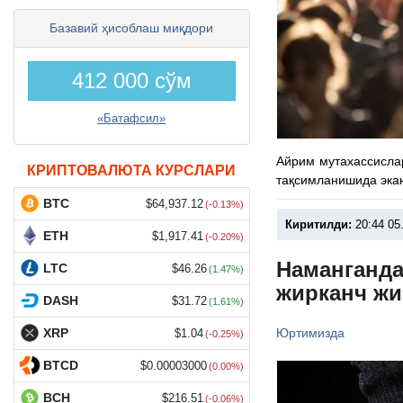
Базавий ҳисоблаш миқдори
412 000 сўм
«Батафсил»
Айрим мутахассисла
КРИПТОВАЛЮТА КУРСЛАРИ
тақсимланишида эка
BTC
$64,937.12
(-0.13%)
Киритилди:
20:44 05
ETH
$1,917.41
(-0.20%)
Наманганда
LTC
$46.26
(1.47%)
жирканч ж
DASH
$31.72
(1.61%)
Юртимизда
XRP
$1.04
(-0.25%)
BTCD
$0.00003000
(0.00%)
BCH
$216.51
(-0.06%)