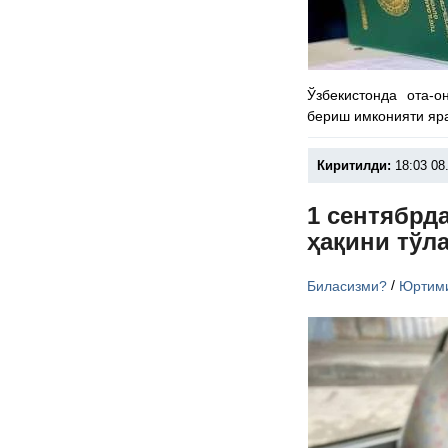
Ўзбекистонда ота-
бериш имконияти яр
Киритилди:
18:03 08
1 сентябрд
ҳақини тўл
/
Биласизми?
Юртим