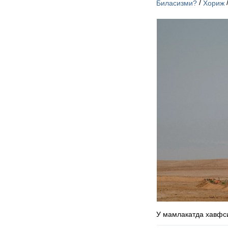
/
Биласизми?
Хориж
У мамлакатда хавфс