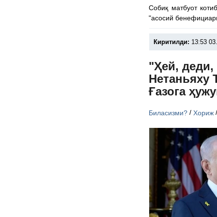
Собиқ матбуот коти
"асосий бенефициари
Киритилди:
13:53 03
"Ҳей, деди,
Нетаньяху 
Ғазога ҳуж
/
Биласизми?
Хориж