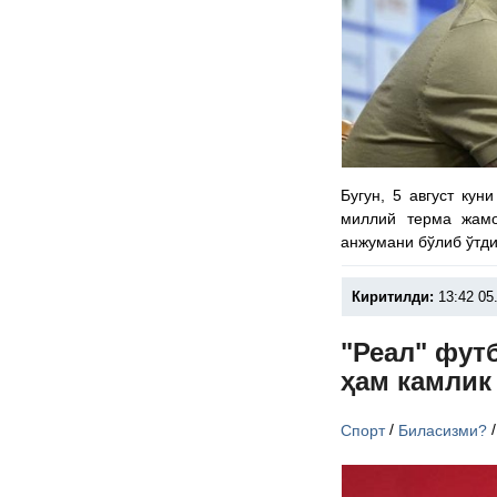
Бугун, 5 август ку
миллий терма жам
анжумани бўлиб ўтди
Киритилди:
13:42 05
"Реал" фут
ҳам камлик
/
Спорт
Биласизми?