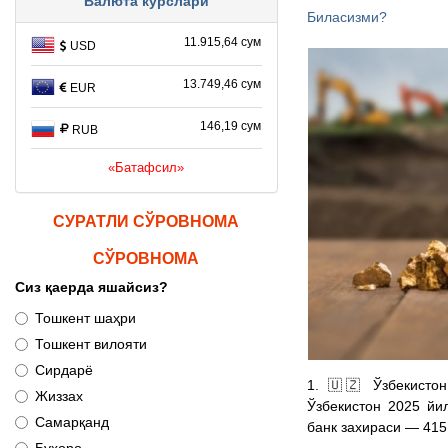
Валюта курслари
Биласизми?
11.915,64 сум
USD
13.749,46 сум
EUR
146,19 сум
RUB
«Батафсил»
СУРАТЛИ СЎРОВНОМА
СЎРОВНОМА
Сиз қаерда яшайсиз?
Тошкент шаҳри
Тошкент вилояти
Сирдарё
1. 🇺🇿 Ўзбекисто
Жиззах
Ўзбекистон 2025 йи
Самарқанд
банк захираси — 415