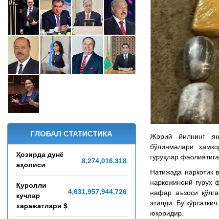
ГЛОБАЛ СТАТИСТИКА
Жорий йилнинг янв
бўлинмалари ҳамко
Ҳозирда дунё
гуруҳлар фаолиятига
8,274,016,322
аҳолиси
Натижада наркотик 
наркожиноий гуруҳ 
Қуролли
4,631,958,054,841
нафар аъзоси қўлг
кучлар
этилди. Бу кўрсатки
харажатлари $
юқоридир.