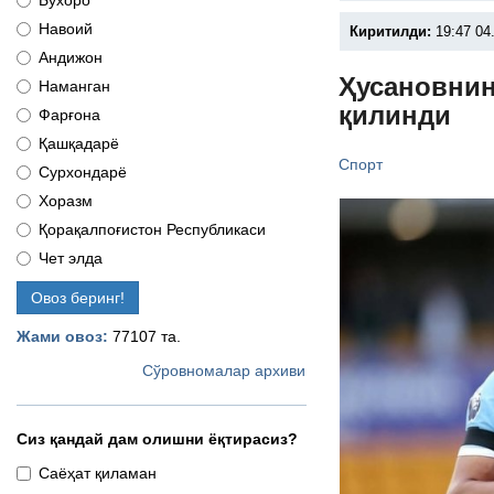
Бухоро
Навоий
Киритилди:
19:47 04
Андижон
Ҳусановнин
Наманган
қилинди
Фарғона
Қашқадарё
Спорт
Сурхондарё
Хоразм
Қорақалпоғистон Республикаси
Чет элда
Овоз беринг!
Жами овоз:
77107 та.
Сўровномалар архиви
Сиз қандай дам олишни ёқтирасиз?
Саёҳат қиламан