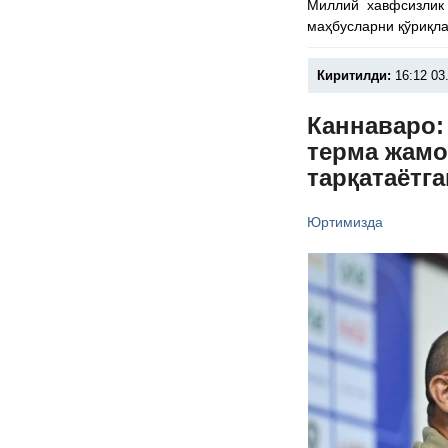
Миллий хавфсизлик 
маҳбусларни қўриқла
Киритилди:
16:12 03
Каннаваро:
терма жамо
тарқатаётг
Юртимизда