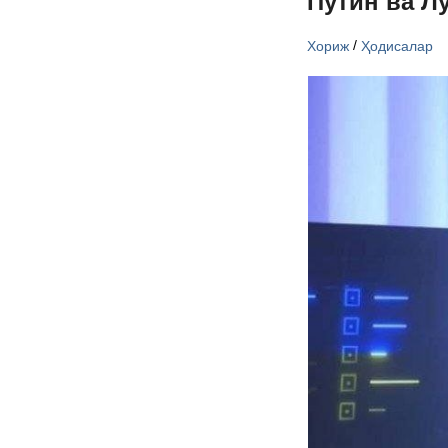
Путин ва Л
/
Хориж
Ҳодисалар