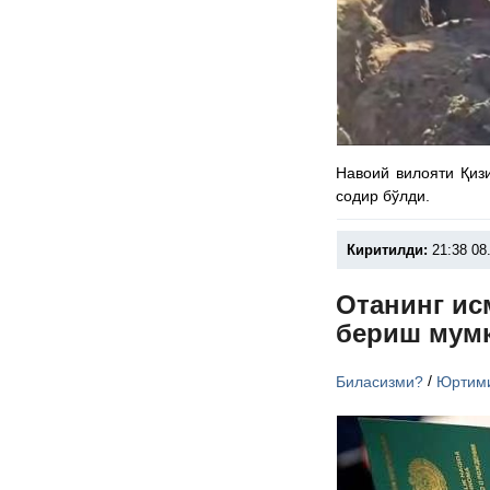
Навоий вилояти Қиз
содир бўлди.
Киритилди:
21:38 08
Отанинг ис
бериш мум
/
Биласизми?
Юртим