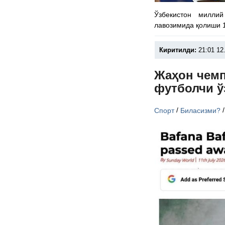
Ўзбекистон милли
лавозимида қолиши 1
Киритилди:
21:01 12
Жаҳон чемп
футболчи ў
/
Спорт
Биласизми?