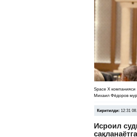
Space X компанияси 
Михаил Фёдоров мур
Киритилди:
12:31 08
Исроил суд
сақланаётг