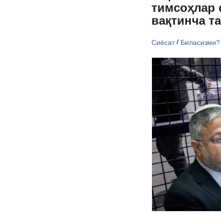
тимсоҳлар 
вақтинча т
/
Сиёсат
Биласизми?