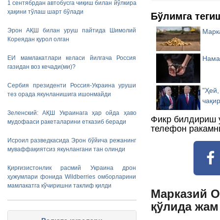
1 сентябрдан автобусга чиқиш билан йўлкира
ҳақини тўлаш шарт бўлади
Бўлимга теги
Эрон АҚШ билан уруш пайтида Шимолий
Марк
Кореядан қурол олган
Нама
ЕИ мамлакатлари келаси йилгача Россия
газидан воз кечади(ми)?
Сербия президенти Россия-Украина уруши
"Ҳей,
тез орада якунланишига ишонмайди
чақи
Зеленский: АҚШ Украинага ҳар ойда ҳаво
Фикр билдириш 
мудофааси ракеталарини етказиб беради
телефон ракамн
Исроил разведкасида Эрон бўйича режанинг
муваффақиятсиз якунлангани тан олинди
Қирғизистонлик расмий Украина дрон
ҳужумлари фонида Wildberries омборларини
мамлакатга кўчиришни таклиф қилди
Марказий О
қўлида жам