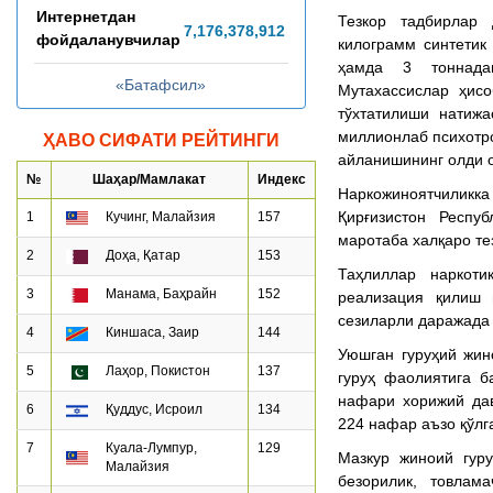
Интернетдан
Тезкор тадбирлар
7,176,378,940
фойдаланувчилар
килограмм синтетик
ҳамда 3 тоннада
«Батафсил»
Мутахассислар ҳисо
тўхтатилиши натиж
миллионлаб психотро
ҲАВО СИФАТИ РЕЙТИНГИ
айланишининг олди 
№
Шаҳар/Мамлакат
Индекс
Наркожиноятчилик
Қирғизистон Респу
1
Кучинг, Малайзия
157
маротаба халқаро те
2
Доҳа, Қатар
153
Таҳлиллар наркоти
3
Манама, Баҳрайн
152
реализация қилиш 
сезиларли даражада
4
Киншаса, Заир
144
Уюшган гуруҳий жин
5
Лаҳор, Покистон
137
гуруҳ фаолиятига б
нафари хорижий дав
6
Қуддус, Исроил
134
224 нафар аъзо қўлг
7
Куала-Лумпур,
129
Мазкур жиноий гур
Малайзия
безорилик, товлам