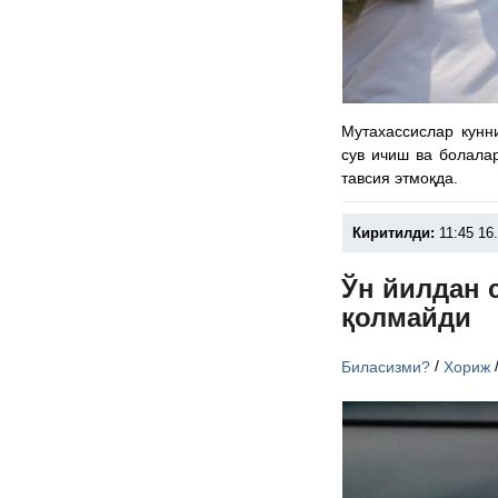
Мутахассислар кунни
сув ичиш ва болала
тавсия этмоқда.
Киритилди:
11:45 16
Ўн йилдан 
қолмайди
/
Биласизми?
Хориж