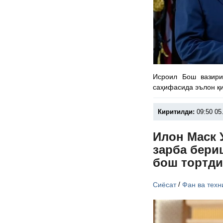
Исроил Бош вазири
саҳифасида эълон қ
Киритилди:
09:50 05
Илон Маск 
зарба бери
бош тортд
/
Сиёсат
Фан ва техн