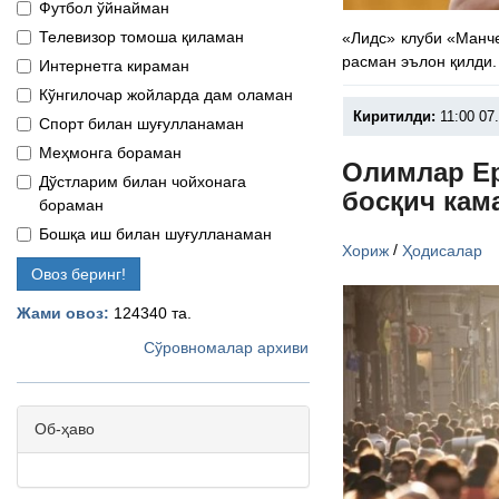
Футбол ўйнайман
Телевизор томоша қиламан
«Лидс» клуби «Манч
расман эълон қилди.
Интернетга кираман
Кўнгилочар жойларда дам оламан
Киритилди:
11:00 07
Спорт билан шуғулланаман
Меҳмонга бораман
Олимлар Ер
Дўстларим билан чойхонага
босқич кам
бораман
Бошқа иш билан шуғулланаман
/
Хориж
Ҳодисалар
Овоз беринг!
Жами овоз:
124340 та.
Сўровномалар архиви
Об-ҳаво