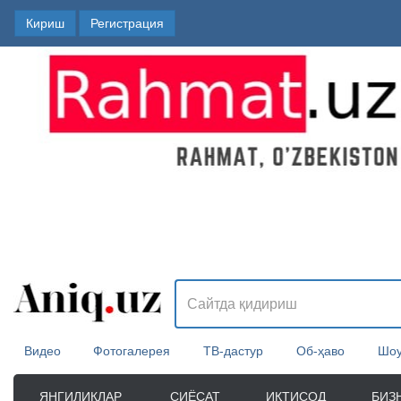
Кириш
Регистрация
Видео
Фотогалерея
ТВ-дастур
Об-ҳаво
Шоу
ЯНГИЛИКЛАР
СИЁСАТ
ИҚТИСОД
БИЗ