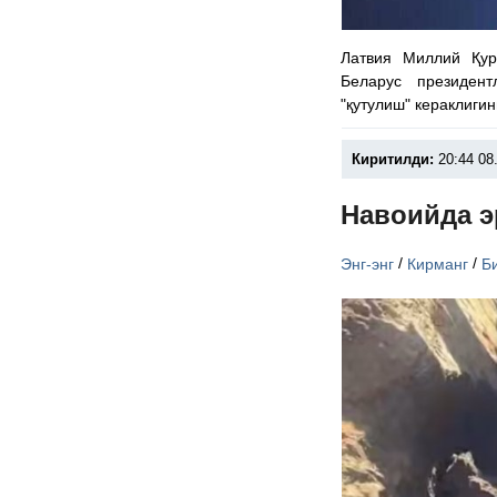
Латвия Миллий Қу
Беларус президен
"қутулиш" кераклиги
Киритилди:
20:44 08
Навоийда э
/
/
Энг-энг
Кирманг
Б