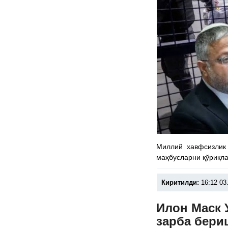
Миллий хавфсизлик 
маҳбусларни қўриқла
Киритилди:
16:12 03
Илон Маск 
зарба бери