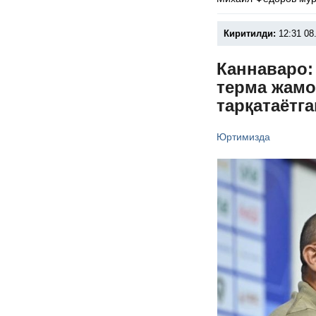
Киритилди:
12:31 08
Каннаваро:
терма жамо
тарқатаётг
Юртимизда