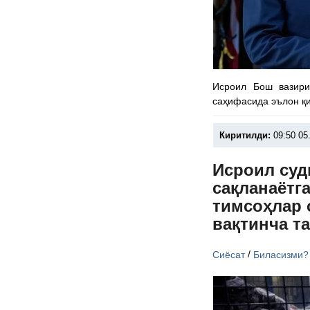
Исроил Бош вазири
саҳифасида эълон қ
Киритилди:
09:50 05
Исроил суд
сақланаётг
тимсоҳлар 
вақтинча т
/
Сиёсат
Биласизми?