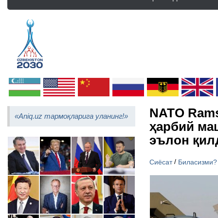
NATO Ramst
«Aniq.uz тармоқларига уланинг!»
ҳарбий ма
эълон қил
/
Сиёсат
Биласизми?