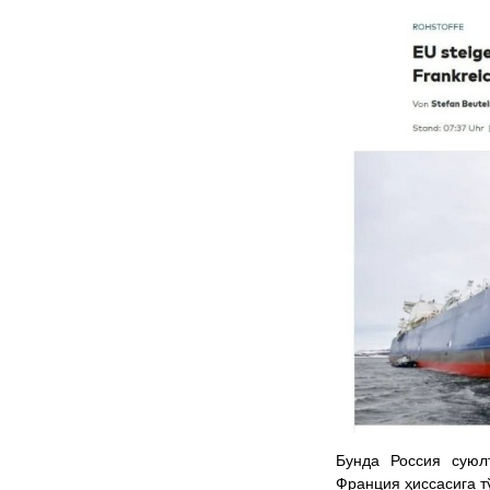
Бунда Россия суюл
Франция ҳиссасига т