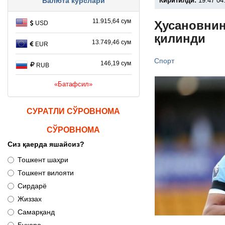
Киритилди:
19:47 04
Валюта курслари
11.915,64 сум
Ҳусановнин
USD
қилинди
13.749,46 сум
EUR
Спорт
146,19 сум
RUB
«Батафсил»
СУРАТЛИ СЎРОВНОМА
СЎРОВНОМА
Сиз қаерда яшайсиз?
Тошкент шаҳри
Тошкент вилояти
Сирдарё
Жиззах
Самарқанд