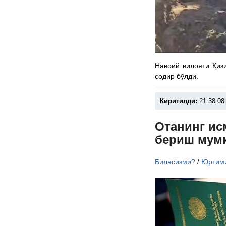
Навоий вилояти Қиз
содир бўлди.
Киритилди:
21:38 08
Отанинг ис
бериш мум
/
Биласизми?
Юртим