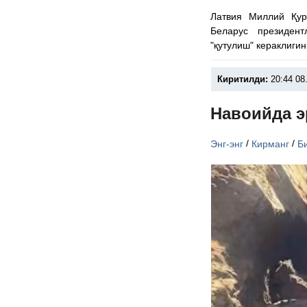
Латвия Миллий Қу
Беларус президен
"қутулиш" кераклиги
Киритилди:
20:44 08
Навоийда э
/
/
Энг-энг
Кирманг
Б