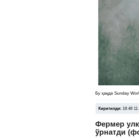
Бу ҳақда Sunday Wor
Киритилди:
18:48 11
Фермер улк
ўрнатди (ф