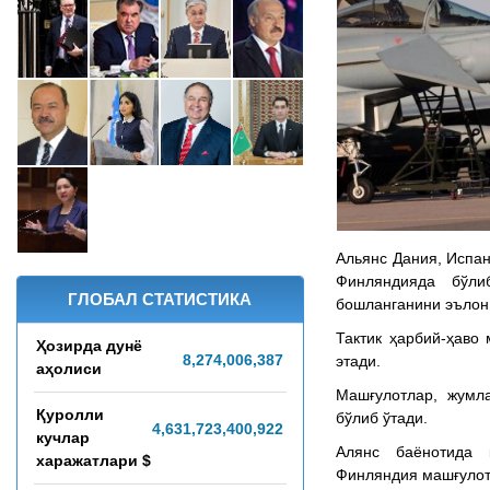
Альянс Дания, Испа
Финляндияда бўли
ГЛОБАЛ СТАТИСТИКА
бошланганини эълон 
Тактик ҳарбий-ҳаво
Ҳозирда дунё
8,274,006,389
этади.​
аҳолиси
Машғулотлар, жумл
Қуролли
бўлиб ўтади.
4,631,723,455,979
кучлар
​Алянс баёнотида
харажатлари $
Финляндия машғулот