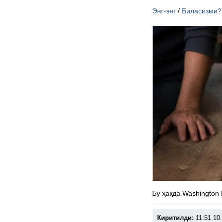
/
Энг-энг
Биласизми?
Бу ҳақда Washington
Киритилди:
11:51 10