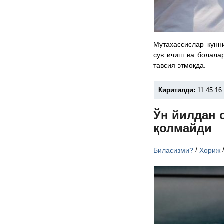
Мутахассислар кунни
сув ичиш ва болала
тавсия этмоқда.
Киритилди:
11:45 16
Ўн йилдан 
қолмайди
/
Биласизми?
Хориж