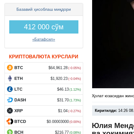
Базавий ҳисоблаш миқдори
412 000 сўм
«Батафсил»
КРИПТОВАЛЮТА КУРСЛАРИ
BTC
$64,961.28
(-0.05%)
ETH
$1,920.23
(-0.04%)
LTC
$46.13
(1.12%)
Ҳолат юзасидан жино
DASH
$31.70
(1.73%)
Киритилди:
14:26 08
XRP
$1.04
(-0.27%)
BTCD
$0.00003000
(0.00%)
Юлия Менде
ва ҳокимия
BCH
$216.77
(0.08%)