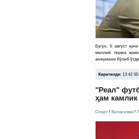
Бугун, 5 август ку
миллий терма жам
анжумани бўлиб ўтди
Киритилди:
13:42 05
"Реал" фут
ҳам камлик
/
Спорт
Биласизми?