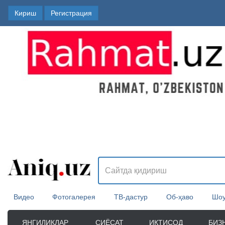
Кириш
Регистрация
Видео
Фотогалерея
ТВ-дастур
Об-ҳаво
Шоу
ЯНГИЛИКЛАР
СИЁСАТ
ИҚТИСОД
БИЗ