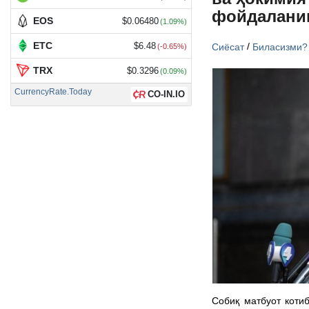
фойдалани
EOS
$0.06480
(1.09%)
ETC
/
Сиёсат
Биласизми?
$6.48
(-0.65%)
TRX
$0.3296
(0.09%)
CurrencyRate.Today
CO-IN.IO
Собиқ матбуот коти