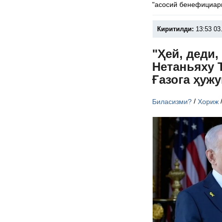
"асосий бенефициари
Киритилди:
13:53 03
"Ҳей, деди,
Нетаньяху 
Ғазога ҳуж
/
Биласизми?
Хориж