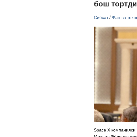
бош тортд
/
Сиёсат
Фан ва техн
Space X компанияси 
Михаил Фёдоров мур