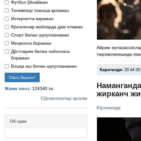
Футбол ўйнайман
Телевизор томоша қиламан
Интернетга кираман
Кўнгилочар жойларда дам оламан
Спорт билан шуғулланаман
Меҳмонга бораман
Айрим мутахассисла
Дўстларим билан чойхонага
тақсимланишида эка
бораман
Бошқа иш билан шуғулланаман
Киритилди:
20:44 05
Овоз беринг!
Наманганда
Жами овоз:
124340 та.
жирканч ж
Сўровномалар архиви
Юртимизда
Об-ҳаво