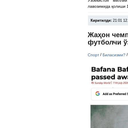
Ўзбекистон милли
лавозимида қолиши 1
Киритилди:
21:01 12
Жаҳон чемп
футболчи ў
/
Спорт
Биласизми?