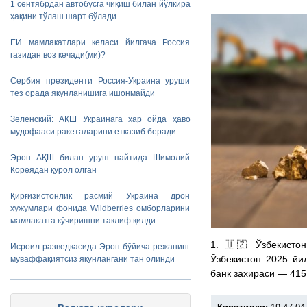
1 сентябрдан автобусга чиқиш билан йўлкира
ҳақини тўлаш шарт бўлади
ЕИ мамлакатлари келаси йилгача Россия
газидан воз кечади(ми)?
Сербия президенти Россия-Украина уруши
тез орада якунланишига ишонмайди
Зеленский: АҚШ Украинага ҳар ойда ҳаво
мудофааси ракеталарини етказиб беради
Эрон АҚШ билан уруш пайтида Шимолий
Кореядан қурол олган
Қирғизистонлик расмий Украина дрон
ҳужумлари фонида Wildberries омборларини
мамлакатга кўчиришни таклиф қилди
1. 🇺🇿 Ўзбекисто
Исроил разведкасида Эрон бўйича режанинг
Ўзбекистон 2025 йи
муваффақиятсиз якунлангани тан олинди
банк захираси — 415