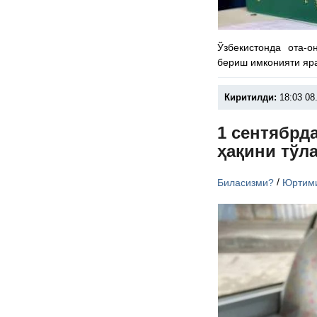
Ўзбекистонда ота-
бериш имконияти яр
Киритилди:
18:03 08
1 сентябрд
ҳақини тўл
/
Биласизми?
Юртим