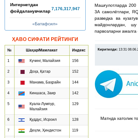
Интернетдан
Машғулотларда 200 
7,176,317,962
фойдаланувчилар
3A самолётлари, RQ
разведка ва кузату
«Батафсил»
майдонлардан, шу
парвозларни амалга
ҲАВО СИФАТИ РЕЙТИНГИ
Киритилди:
13:31 08.06
№
Шаҳар/Мамлакат
Индекс
1
Кучинг, Малайзия
156
2
Доҳа, Қатар
152
3
Манама, Баҳрайн
144
4
Киншаса, Заир
142
5
Куала-Лумпур,
129
Малайзия
Матнда хатолик топ
6
Қуддус, Исроил
128
7
Деҳли, Ҳиндистон
119