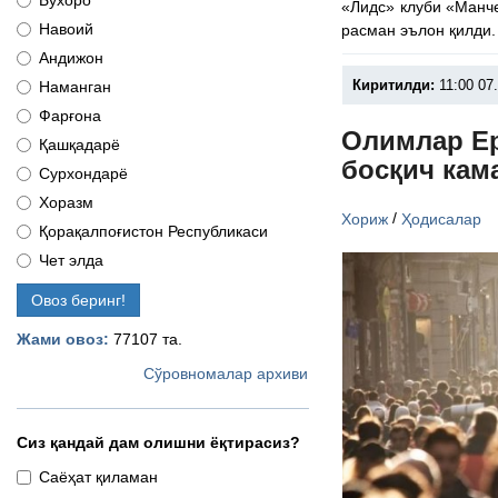
Бухоро
«Лидс» клуби «Манч
Навоий
расман эълон қилди.
Андижон
Киритилди:
11:00 07
Наманган
Фарғона
Олимлар Ер
Қашқадарё
босқич кам
Сурхондарё
Хоразм
/
Хориж
Ҳодисалар
Қорақалпоғистон Республикаси
Чет элда
Овоз беринг!
Жами овоз:
77107 та.
Сўровномалар архиви
Сиз қандай дам олишни ёқтирасиз?
Саёҳат қиламан