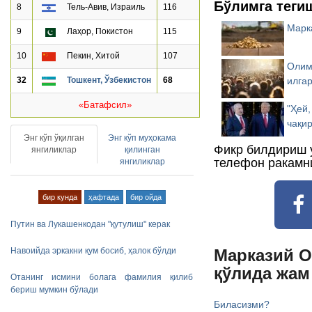
Бўлимга теги
8
Тель-Авив, Израиль
116
Марк
9
Лаҳор, Покистон
115
10
Пекин, Хитой
107
Олим
илга
32
Тошкент, Ўзбекистон
68
«Батафсил»
"Ҳей,
чақи
Энг кўп ўқилган
Энг кўп муҳокама
Фикр билдириш 
янгиликлар
қилинган
телефон ракамн
янгиликлар
бир кунда
ҳафтада
бир ойда
Путин ва Лукашенкодан "қутулиш" керак
Марказий О
Навоийда эркакни қум босиб, ҳалок бўлди
қўлида жам
Отанинг исмини болага фамилия қилиб
бериш мумкин бўлади
Биласизми?