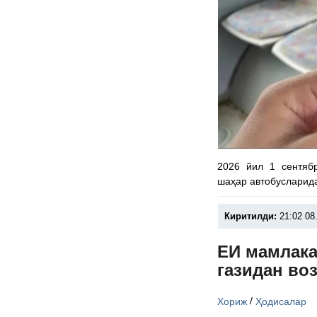
2026 йил 1 сентяб
шаҳар автобусларид
Киритилди:
21:02 08
ЕИ мамлака
газидан во
/
Хориж
Ҳодисалар