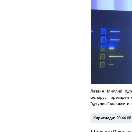
Латвия Миллий Қу
Беларус президен
"қутулиш" кераклиги
Киритилди:
20:44 08