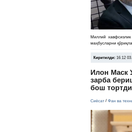
Миллий хавфсизлик 
маҳбусларни қўриқла
Киритилди:
16:12 03
Илон Маск 
зарба бери
бош тортд
/
Сиёсат
Фан ва техн