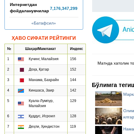
Интернетдан
7,176,347,328
фойдаланувчилар
«Батафсил»
ҲАВО СИФАТИ РЕЙТИНГИ
№
Шаҳар/Мамлакат
Индекс
1
Кучинг, Малайзия
156
Матнда хатолик топ
2
Доҳа, Қатар
152
3
Манама, Баҳрайн
144
Бўлимга теги
4
Киншаса, Заир
142
Марк
5
Куала-Лумпур,
129
Малайзия
Олим
6
Қуддус, Исроил
128
илга
7
Деҳли, Ҳиндистон
119
Нама