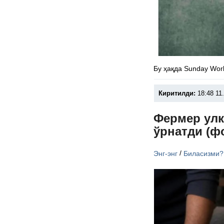
Бу ҳақда Sunday Wor
Киритилди:
18:48 11
Фермер улк
ўрнатди (ф
/
Энг-энг
Биласизми?