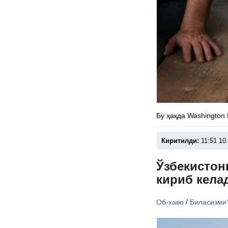
Бу ҳақда Washington
Киритилди:
11:51 10
Ўзбекистон
кириб кела
/
Об-хаво
Биласизми