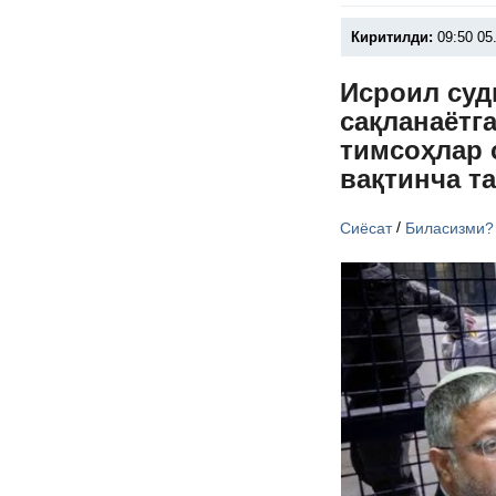
Киритилди:
09:50 05
Исроил суд
сақланаётг
тимсоҳлар 
вақтинча т
/
Сиёсат
Биласизми?