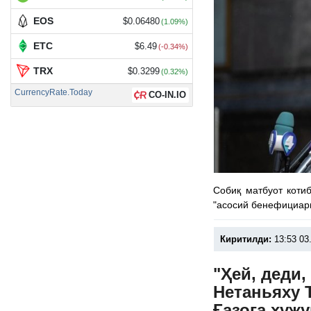
EOS
$0.06480
(1.09%)
ETC
$6.49
(-0.34%)
TRX
$0.3299
(0.32%)
CurrencyRate.Today
CO-IN.IO
Собиқ матбуот коти
"асосий бенефициари
Киритилди:
13:53 03
"Ҳей, деди,
Нетаньяху 
Ғазога ҳуж