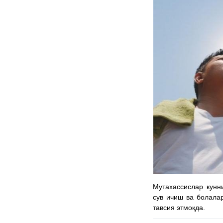
Мутахассислар кунни
сув ичиш ва болала
тавсия этмоқда.