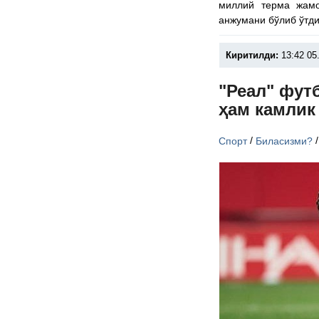
миллий терма жам
анжумани бўлиб ўтди
Киритилди:
13:42 05
"Реал" фут
ҳам камлик
/
Спорт
Биласизми?