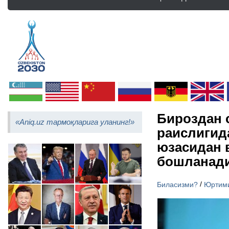
Бироздан 
«Aniq.uz тармоқларига уланинг!»
раислигид
юзасидан 
бошланад
/
Биласизми?
Юртим