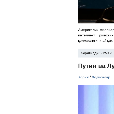
Америкалик миллиар
интеллект ривожи
қолмаслигини айтди.
Киритилди:
21:50 25
Путин ва Л
/
Хориж
Ҳодисалар