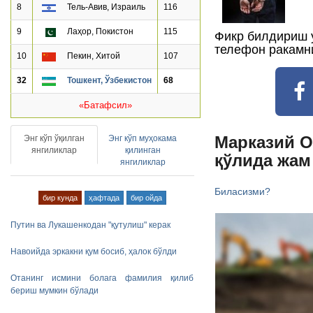
8
Тель-Авив, Израиль
116
9
Лаҳор, Покистон
115
Фикр билдириш 
телефон ракамн
10
Пекин, Хитой
107
32
Тошкент, Ўзбекистон
68
«Батафсил»
Марказий О
Энг кўп ўқилган
Энг кўп муҳокама
янгиликлар
қилинган
қўлида жам
янгиликлар
Биласизми?
бир кунда
ҳафтада
бир ойда
Путин ва Лукашенкодан "қутулиш" керак
Навоийда эркакни қум босиб, ҳалок бўлди
Отанинг исмини болага фамилия қилиб
бериш мумкин бўлади