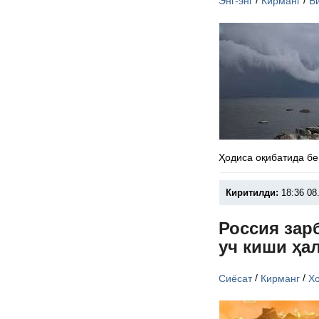
/
/
Энг-энг
Кирманг
Б
Ҳодиса оқибатида бе
Киритилди:
18:36 08
Россия зар
уч киши ҳа
/
/
Сиёсат
Кирманг
Х