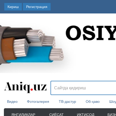
Кириш
Регистрация
Видео
Фотогалерея
ТВ-дастур
Об-ҳаво
Шоу
ЯНГИЛИКЛАР
СИЁСАТ
ИҚТИСОД
БИЗ