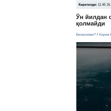
Киритилди:
11:45 16
Ўн йилдан 
қолмайди
/
Биласизми?
Хориж