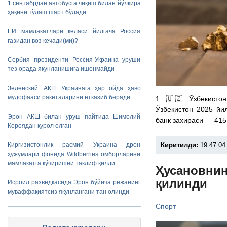
1 сентябрдан автобусга чиқиш билан йўлкира
ҳақини тўлаш шарт бўлади
ЕИ мамлакатлари келаси йилгача Россия
газидан воз кечади(ми)?
Сербия президенти Россия-Украина уруши
тез орада якунланишига ишонмайди
Зеленский: АҚШ Украинага ҳар ойда ҳаво
мудофааси ракеталарини етказиб беради
1. 🇺🇿 Ўзбекисто
Ўзбекистон 2025 йи
Эрон АҚШ билан уруш пайтида Шимолий
банк захираси — 415
Кореядан қурол олган
Киритилди:
19:47 04
Қирғизистонлик расмий Украина дрон
ҳужумлари фонида Wildberries омборларини
мамлакатга кўчиришни таклиф қилди
Ҳусановнин
қилинди
Исроил разведкасида Эрон бўйича режанинг
муваффақиятсиз якунлангани тан олинди
Спорт