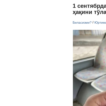
1 сентябрд
ҳақини тўл
/
Биласизми?
Юртим