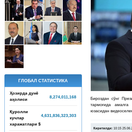
ГЛОБАЛ СТАТИСТИКА
Ҳозирда дунё
8,274,011,173
Бироздан сўнг Пре
аҳолиси
тармоғида амалга 
юзасидан видеоселе
Қуролли
4,631,836,433,417
кучлар
харажатлари $
Киритилди:
10:15 25.06