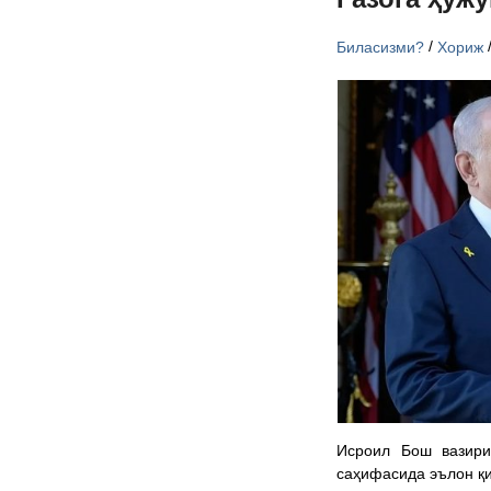
/
Биласизми?
Хориж
Исроил Бош вазири
саҳифасида эълон қ