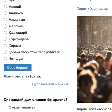
Бухоро
Навоий
/
Хориж
Ҳодисалар
Андижон
Наманган
Фарғона
Қашқадарё
Сурхондарё
Хоразм
Қорақалпоғистон Республикаси
Чет элда
Овоз беринг!
Жами овоз:
77107 та.
Сўровномалар архиви
Сиз қандай дам олишни ёқтирасиз?
Саёҳат қиламан
Айрим мутахассисла