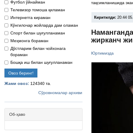
Футбол ўйнайман
тақсимланишида эка
Телевизор томоша қиламан
Интернетга кираман
Киритилди:
20:44 05
Кўнгилочар жойларда дам оламан
Наманганда
Спорт билан шуғулланаман
жирканч ж
Меҳмонга бораман
Дўстларим билан чойхонага
Юртимизда
бораман
Бошқа иш билан шуғулланаман
Овоз беринг!
Жами овоз:
124340 та.
Сўровномалар архиви
Об-ҳаво