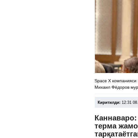
Space X компанияси 
Михаил Фёдоров мур
Киритилди:
12:31 08
Каннаваро:
терма жамо
тарқатаётг