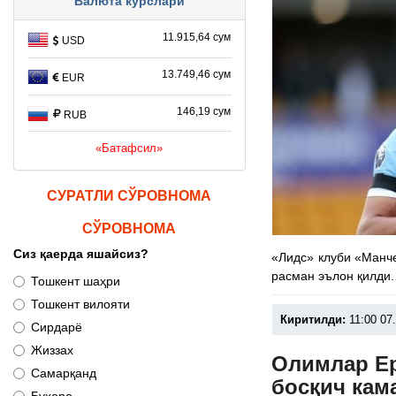
Валюта курслари
11.915,64 сум
USD
13.749,46 сум
EUR
146,19 сум
RUB
«Батафсил»
СУРАТЛИ СЎРОВНОМА
СЎРОВНОМА
Сиз қаерда яшайсиз?
«Лидс» клуби «Манч
расман эълон қилди.
Тошкент шаҳри
Тошкент вилояти
Киритилди:
11:00 07
Сирдарё
Жиззах
Олимлар Ер
Самарқанд
босқич кам