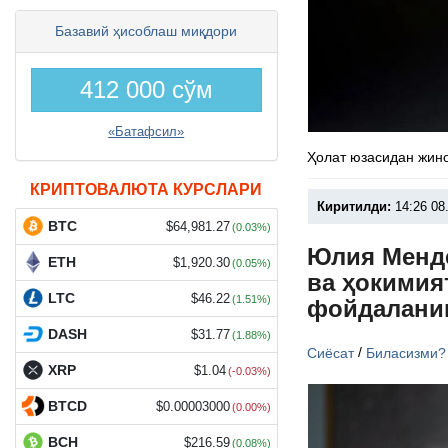
Базавий ҳисоблаш миқдори
412 000 сўм
«Батафсил»
Ҳолат юзасидан жино
КРИПТОВАЛЮТА КУРСЛАРИ
Киритилди:
14:26 08
BTC
$64,981.27
(0.03%)
Юлия Менде
ETH
$1,920.30
(0.05%)
ва ҳокимия
LTC
$46.22
(1.51%)
фойдалани
DASH
$31.77
(1.88%)
/
Сиёсат
Биласизми?
XRP
$1.04
(-0.03%)
BTCD
$0.00003000
(0.00%)
BCH
$216.59
(0.08%)