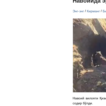
Навоийда э
/
/
Энг-энг
Кирманг
Б
Навоий вилояти Қиз
содир бўлди.