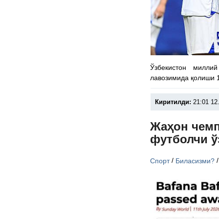
Ўзбекистон милли
лавозимида қолиши 1
Киритилди:
21:01 12
Жаҳон чемп
футболчи ў
/
Спорт
Биласизми?