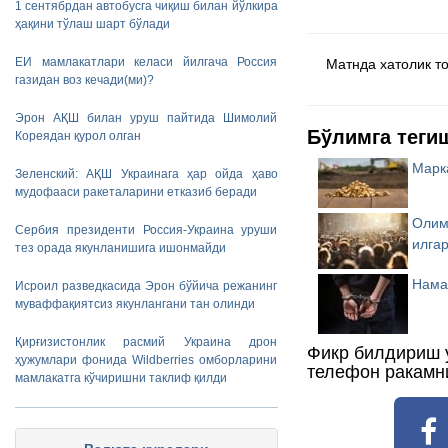
1 сентябрдан автобусга чиқиш билан йўлкира
ҳақини тўлаш шарт бўлади
ЕИ мамлакатлари келаси йилгача Россия
Матнда хатолик топ
газидан воз кечади(ми)?
Эрон АҚШ билан уруш пайтида Шимолий
Бўлимга теги
Кореядан қурол олган
Марк
Зеленский: АҚШ Украинага ҳар ойда ҳаво
мудофааси ракеталарини етказиб беради
Олим
Сербия президенти Россия-Украина уруши
илга
тез орада якунланишига ишонмайди
Нама
Исроил разведкасида Эрон бўйича режанинг
муваффақиятсиз якунлангани тан олинди
Қирғизистонлик расмий Украина дрон
Фикр билдириш 
ҳужумлари фонида Wildberries омборларини
телефон ракамн
мамлакатга кўчиришни таклиф қилди