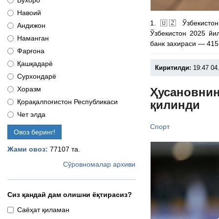
Бухоро
Навоий
1. 🇺🇿 Ўзбекисто
Андижон
Ўзбекистон 2025 йи
Наманган
банк захираси — 415
Фарғона
Қашқадарё
Киритилди:
19:47 04
Сурхондарё
Хоразм
Ҳусановнин
Қорақалпоғистон Республикаси
қилинди
Чет элда
Спорт
Овоз беринг!
Жами овоз:
77107 та.
Сўровномалар архиви
Сиз қандай дам олишни ёқтирасиз?
Саёҳат қиламан