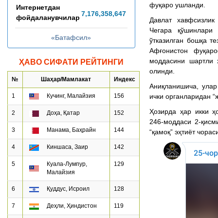
фуқаро ушланди.
Интернетдан
7,176,358,676
фойдаланувчилар
Давлат хавфсизлик
Чегара қўшинлари
«Батафсил»
ўтказилган бошқа т
Афғонистон фуқар
моддасини шартли 
ҲАВО СИФАТИ РЕЙТИНГИ
олинди.
№
Шаҳар/Мамлакат
Индекс
Аниқланишича, улар
ички органларидан 
1
Кучинг, Малайзия
156
Ҳозирда ҳар икки ҳ
2
Доҳа, Қатар
152
246-моддаси 2-қисм
3
Манама, Баҳрайн
144
“қамоқ” эҳтиёт чора
4
Киншаса, Заир
142
5
Куала-Лумпур,
129
Малайзия
6
Қуддус, Исроил
128
7
Деҳли, Ҳиндистон
119