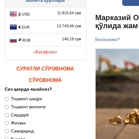
Валюта курслари
11.915,64 сум
USD
Марказий О
қўлида жам
13.749,46 сум
EUR
Биласизми?
146,19 сум
RUB
«Батафсил»
СУРАТЛИ СЎРОВНОМА
СЎРОВНОМА
Сиз қаерда яшайсиз?
Тошкент шаҳри
Тошкент вилояти
Сирдарё
Жиззах
Самарқанд