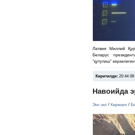
Латвия Миллий Қу
Беларус президен
"қутулиш" кераклиги
Киритилди:
20:44 08
Навоийда э
/
/
Энг-энг
Кирманг
Б