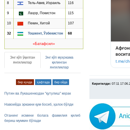
8
Тель-Авив, Израиль
116
9
Лаҳор, Покистон
115
10
Пекин, Хитой
107
32
Тошкент, Ўзбекистон
68
«Батафсил»
Энг кўп ўқилган
Энг кўп муҳокама
янгиликлар
қилинган
янгиликлар
бир кунда
ҳафтада
бир ойда
Киритилди:
07:11 17.06.
Путин ва Лукашенкодан "қутулиш" керак
Навоийда эркакни қум босиб, ҳалок бўлди
Отанинг исмини болага фамилия қилиб
бериш мумкин бўлади