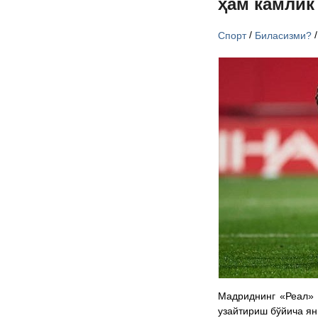
ҳам камлик
/
Спорт
Биласизми?
Мадриднинг «Реал» 
узайтириш бўйича ян