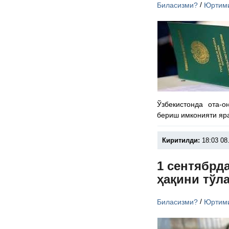
/
Биласизми?
Юртим
Ўзбекистонда ота-
бериш имконияти яр
Киритилди:
18:03 08
1 сентябрд
ҳақини тўл
/
Биласизми?
Юртим