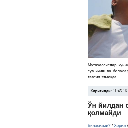
Мутахассислар кунни
сув ичиш ва болала
тавсия этмоқда.
Киритилди:
11:45 16
Ўн йилдан 
қолмайди
/
Биласизми?
Хориж