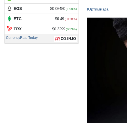
EOS
Юртимизда
$0.06480
(1.09%)
ETC
$6.49
(-0.28%)
TRX
$0.3299
(0.33%)
CurrencyRate.Today
CO-IN.IO