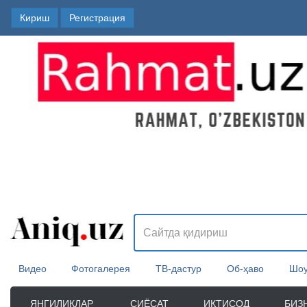
Кириш
Регистрация
Видео
Фотогалерея
ТВ-дастур
Об-ҳаво
Шоу
ЯНГИЛИКЛАР
СИЁСАТ
ИҚТИСОД
БИЗ