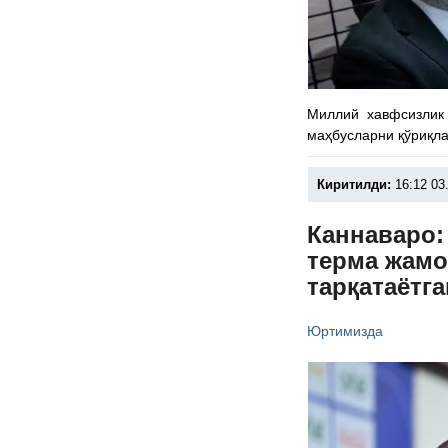
Миллий хавфсизлик 
маҳбусларни қўриқла
Киритилди:
16:12 03
Каннаваро:
терма жамо
тарқатаётг
Юртимизда