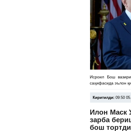
Исроил Бош вазири
саҳифасида эълон қ
Киритилди:
09:50 05
Илон Маск 
зарба бери
бош тортд