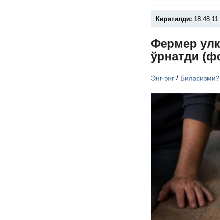
Киритилди:
18:48 11
Фермер улк
ўрнатди (ф
/
Энг-энг
Биласизми?