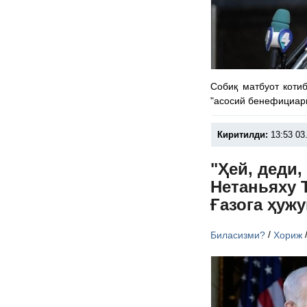
Собиқ матбуот коти
"асосий бенефициари
Киритилди:
13:53 03
"Ҳей, деди,
Нетаньяху 
Ғазога ҳуж
/
Биласизми?
Хориж