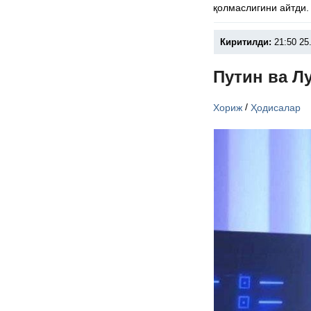
қолмаслигини айтди.
Киритилди:
21:50 25
Путин ва Л
/
Хориж
Ҳодисалар