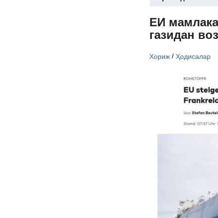
ЕИ мамлака
газидан во
/
Хориж
Ҳодисалар