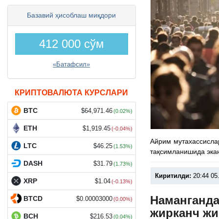
Базавий ҳисоблаш миқдори
412 000 сўм
«Батафсил»
КРИПТОВАЛЮТА КУРСЛАРИ
BTC
$64,971.46
(0.02%)
ETH
$1,919.45
(-0.04%)
Айрим мутахассисла
LTC
$46.25
(1.53%)
тақсимланишида эка
DASH
$31.79
(1.73%)
Киритилди:
20:44 05
XRP
$1.04
(-0.13%)
Наманганда
BTCD
$0.00003000
(0.00%)
жирканч ж
BCH
$216.53
(0.04%)