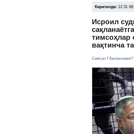
Киритилди:
12:31 08
Исроил суд
сақланаётг
тимсоҳлар 
вақтинча т
/
Сиёсат
Биласизми?