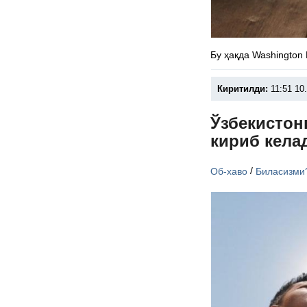
Бу ҳақда Washington
Киритилди:
11:51 10
Ўзбекистон
кириб кела
/
Об-хаво
Биласизми