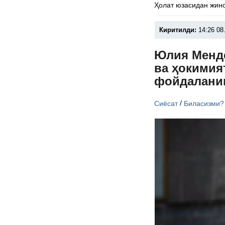
Ҳолат юзасидан жино
Киритилди:
14:26 08
Юлия Менде
ва ҳокимия
фойдалани
/
Сиёсат
Биласизми?