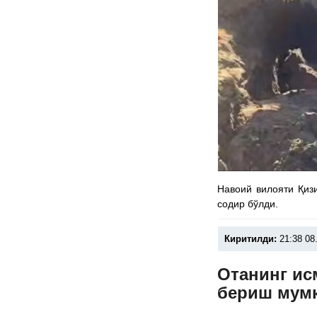
Навоий вилояти Қиз
содир бўлди.
Киритилди:
21:38 08
Отанинг ис
бериш мум