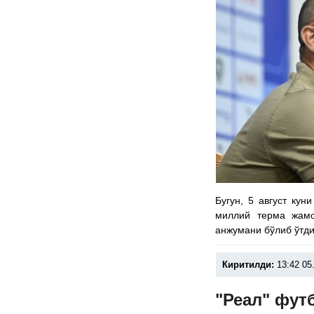
Бугун, 5 август ку
миллий терма жам
анжумани бўлиб ўтди
Киритилди:
13:42 05
"Реал" фут