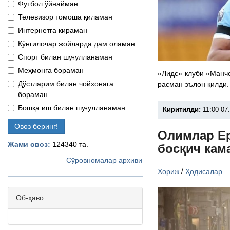
Футбол ўйнайман
Телевизор томоша қиламан
Интернетга кираман
Кўнгилочар жойларда дам оламан
Спорт билан шуғулланаман
Меҳмонга бораман
«Лидс» клуби «Манч
Дўстларим билан чойхонага
расман эълон қилди.
бораман
Бошқа иш билан шуғулланаман
Киритилди:
11:00 07
Овоз беринг!
Олимлар Ер
Жами овоз:
124340 та.
босқич кам
Сўровномалар архиви
/
Хориж
Ҳодисалар
Об-ҳаво