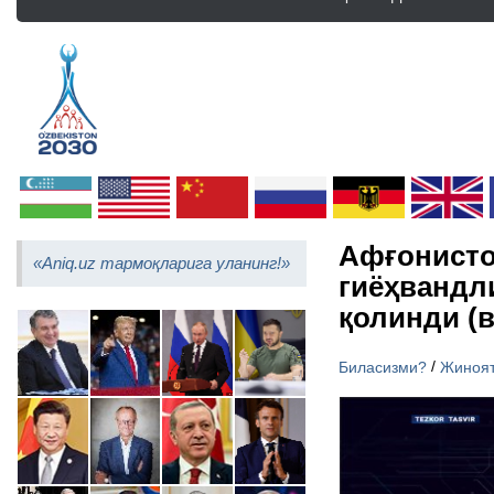
Афғонистон
«Aniq.uz тармоқларига уланинг!»
гиёҳвандл
қолинди (
/
Биласизми?
Жиноя