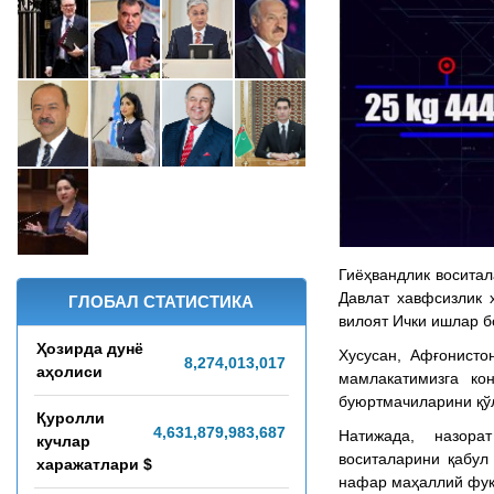
Гиёҳвандлик восита
Давлат хавфсизлик 
ГЛОБАЛ СТАТИСТИКА
вилоят Ички ишлар б
Ҳозирда дунё
Хусусан, Афғонисто
8,274,013,021
аҳолиси
мамлакатимизга ко
буюртмачиларини қўл
Қуролли
4,631,880,093,802
Натижада, назор
кучлар
воситаларини қабул
харажатлари $
нафар маҳаллий фуқ