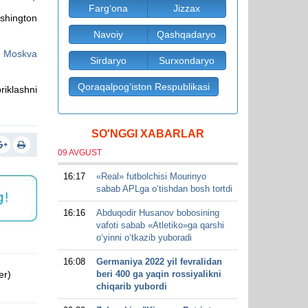
Farg‘ona
Jizzax
ashington
Navoiy
Qashqadaryo
o
Moskva
Sirdaryo
Surxondaryo
Qoraqalpog‘iston Respublikasi
riklashni
SO'NGGI XABARLAR
09 AVGUST
16:17
«Real» futbolchisi Mourinyo
sabab APLga o‘tishdan bosh tortdi
16:16
Abduqodir Husanov bobosining
vafoti sabab «Atletiko»ga qarshi
o‘yinni o‘tkazib yuboradi
16:08
Germaniya 2022 yil fevralidan
er)
beri 400 ga yaqin rossiyalikni
chiqarib yubordi