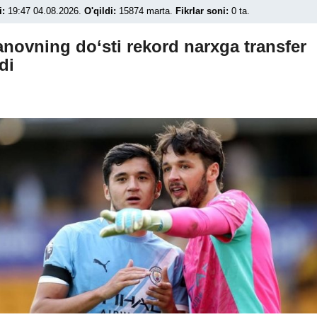
i:
19:47 04.08.2026.
O'qildi:
15874 marta.
Fikrlar soni:
0 ta.
novning do‘sti rekord narxga transfer
di