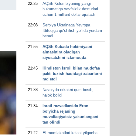
22:25
AQSh Kolumbiyaning yangi
hukumatiga xavfsizlik dasturlari
uchun 1 milliard dollar ajratadi
22:08
Serbiya Ukrainaga Yevropa
Ittifoqiga qo‘shilish yo‘lida yordam
beradi
21:55
AQSh Kubada hokimiyatni
almashtira oladigan
siyosatchini izlamoqda
21:45
Hindiston Isroil bilan mudofaa
pakti tuzish haqidagi xabarlarni
rad etdi
21:38
Navoiyda erkakni qum bosib,
halok bo‘ldi
21:34
Isroil razvedkasida Eron
bo‘yicha rejaning
muvaffaqiyatsiz yakunlangani
tan olindi
21:22
EI mamlakatlari kelasi yilgacha