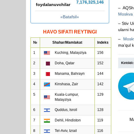
7,176,325,160
foydalanuvchilar
– AQSh
Moskva
«Batafsil»
– Stiv U
ularni h
HAVO SIFATI REYTINGI
–
Mosk
№
Shahar/Mamlakat
Indeks
ma’qul 
1
Kuching, Malayziya
156
Kiritildi:
2
Doha, Qatar
152
3
Manama, Bahrayn
144
4
Kinshasa, Zair
142
5
Kuala-Lumpur,
129
Malayziya
6
Quddus, Isroil
128
Ma
7
Dehli, Hindiston
119
8
Tel-Aviv, Izrail
116