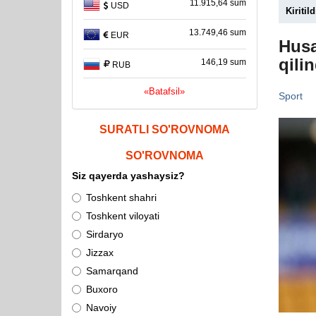
11.915,64 sum
USD
Kiritild
13.749,46 sum
EUR
Husa
qilin
146,19 sum
RUB
«Batafsil»
Sport
SURATLI SO'ROVNOMA
SO'ROVNOMA
Siz qayerda yashaysiz?
Toshkent shahri
Toshkent viloyati
Sirdaryo
Jizzax
Samarqand
Buxoro
Navoiy