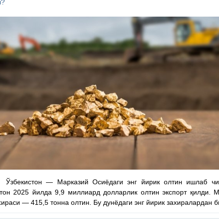
i?
 Ўзбекистон — Марказий Осиёдаги энг йирик олтин ишлаб чиқ
тон 2025 йилда 9,9 миллиард долларлик олтин экспорт қилди. 
хираси — 415,5 тонна олтин. Бу дунёдаги энг йирик захиралардан б