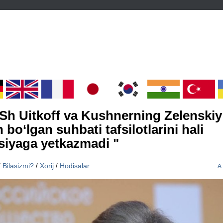
h Uitkoff va Kushnerning Zelenskiy
n bo‘lgan suhbati tafsilotlarini hali
iyaga yetkazmadi "
/
/
/
Bilasizmi?
Xorij
Hodisalar
A