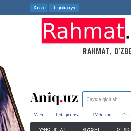
Kirish
Registrasiya
Video
Fotogalereya
TV-dastur
Ob-
YANGILIKLAR
SIYOSAT
IQTISO