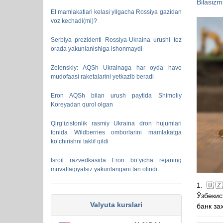
Bilasizm
EI mamlakatlari kelasi yilgacha Rossiya gazidan
voz kechadi(mi)?
Serbiya prezidenti Rossiya-Ukraina urushi tez
orada yakunlanishiga ishonmaydi
Zelenskiy: AQSh Ukrainaga har oyda havo
mudofaasi raketalarini yetkazib beradi
Eron AQSh bilan urush paytida Shimoliy
Koreyadan qurol olgan
Qirg‘izistonlik rasmiy Ukraina dron hujumlari
fonida Wildberries omborlarini mamlakatga
ko‘chirishni taklif qildi
Isroil razvedkasida Eron bo‘yicha rejaning
muvaffaqiyatsiz yakunlangani tan olindi
1. 🇺
Ўзбекис
Valyuta kurslari
банк за