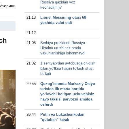
Rossiya gazidan voz
сферини
kechadi(mi)?
21:13
Lionel Messining otasi 68
yoshida vafot etdi
21:12
ch
21:05
Serbiya prezidenti Rossiya-
Ukraina urushi tez orada
yakunlanishiga ishonmaydi
21:02
1 sentyabrdan avtobusga chiqish
bilan yo‘lkira haqini to‘lash shart
bo‘ladi
20:55
Qozog‘istonda Markaziy Osiyo
tarixida ilk marta bortida
yo‘lovchi bo‘lgan uchuvchisiz
havo taksisi parvozni amalga
oshirdi
20:44
Putin va Lukashenkodan
"qutulish" kerak