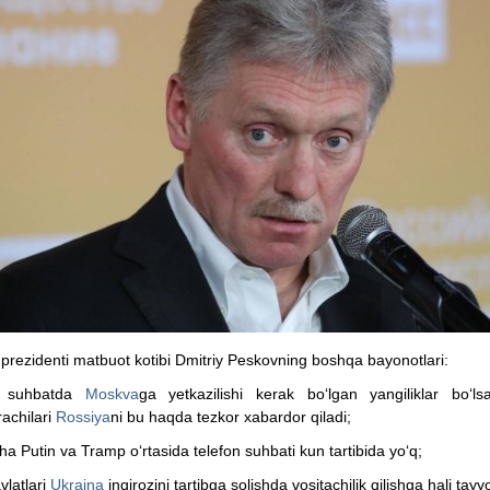
prezidenti matbuot kotibi Dmitriy Peskovning boshqa bayonotlari:
 suhbatda
Moskva
ga yetkazilishi kerak bo‘lgan yangiliklar bo‘l
achilari
Rossiya
ni bu haqda tezkor xabardor qiladi;
ha Putin va Tramp o‘rtasida telefon suhbati kun tartibida yo‘q;
vlatlari
Ukraina
inqirozini tartibga solishda vositachilik qilishga hali tay