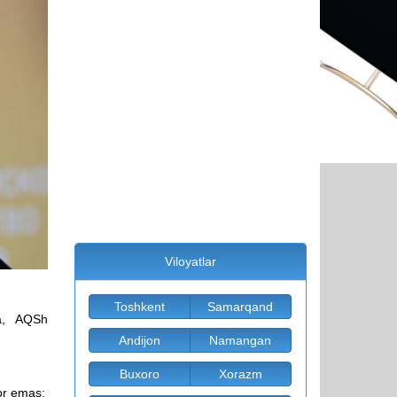
Viloyatlar
Toshkent
Samarqand
sa, AQSh
Andijon
Namangan
Buxoro
Xorazm
yor emas;