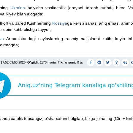
ning
Ukraina
bo‘yicha vositachilik jarayoni to‘xtab turibdi, biroq V
va Kiyev bilan aloqada;
itkoff va Jared Kushnerning
Rossiya
ga kelish sanasi aniq emas, amm
ar doim kutib olishga tayyor;
va
Armanistondagi saylovlarning rasmiy natijalarini kutib, keyin tab
ko‘rmoqda;
17:52 09.06.2026.
O'qildi:
1176 marta.
Fikrlar soni:
0 ta.
tnda xatolik topsangiz, o‘sha xatoni belgilab, bizga jo‘nating (Ctrl + Ent