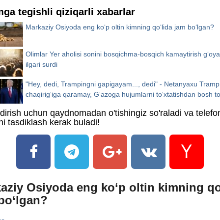
mga tegishli qiziqarli xabarlar
Markaziy Osiyoda eng ko‘p oltin kimning qo‘lida jam bo‘lgan?
Olimlar Yer aholisi sonini bosqichma-bosqich kamaytirish g‘oya
ilgari surdi
"Hey, dedi, Trampingni gapigayam..., dedi" - Netanyaxu Tramp
chaqirig‘iga qaramay, G‘azoga hujumlarni to‘xtatishdan bosh to
ildirish uchun qaydnomadan o'tishingiz so'raladi va telefo
i tasdiklash kerak buladi!
aziy Osiyoda eng ko‘p oltin kimning qo
bo‘lgan?