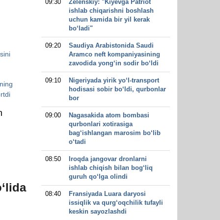
09:30
Zelenskiy: "Kiyevga Patriot
ishlab chiqarishni boshlash
uchun kamida bir yil kerak
bo‘ladi"
09:20
Saudiya Arabistonida Saudi
sini
Aramco neft kompaniyasining
zavodida yong‘in sodir bo‘ldi
09:10
Nigeriyada yirik yo‘l-transport
ning
hodisasi sobir bo‘ldi, qurbonlar
rtdi
bor
n
09:00
Nagasakida atom bombasi
qurbonlari xotirasiga
bag‘ishlangan marosim bo‘lib
o‘tadi
08:50
Iroqda jangovar dronlarni
ishlab chiqish bilan bog‘liq
guruh qo‘lga olindi
‘lida
08:40
Fransiyada Luara daryosi
issiqlik va qurg‘oqchilik tufayli
keskin sayozlashdi