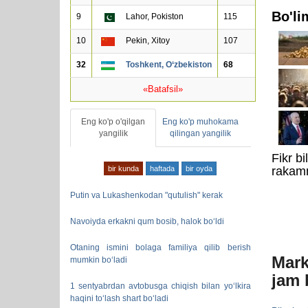
Bo'li
9
Lahor, Pokiston
115
10
Pekin, Xitoy
107
32
Toshkent, O‘zbekiston
68
«Batafsil»
Eng ko'p o'qilgan
Eng ko'p muhokama
yangilik
qilingan yangilik
Fikr b
rakamn
bir kunda
haftada
bir oyda
Putin va Lukashenkodan "qutulish" kerak
Navoiyda erkakni qum bosib, halok bo‘ldi
Otaning ismini bolaga familiya qilib berish
Mark
mumkin bo‘ladi
jam 
1 sentyabrdan avtobusga chiqish bilan yo‘lkira
haqini to‘lash shart bo‘ladi