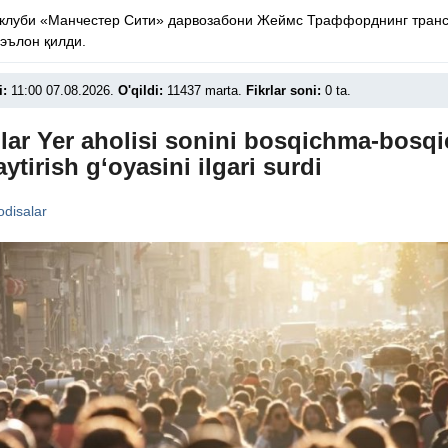
 клуби «Манчестер Сити» дарвозабони Жеймс Траффорднинг тран
эълон қилди.
i:
11:00 07.08.2026.
O'qildi:
11437 marta.
Fikrlar soni:
0 ta.
lar Yer aholisi sonini bosqichma-bosqi
ytirish g‘oyasini ilgari surdi
disalar