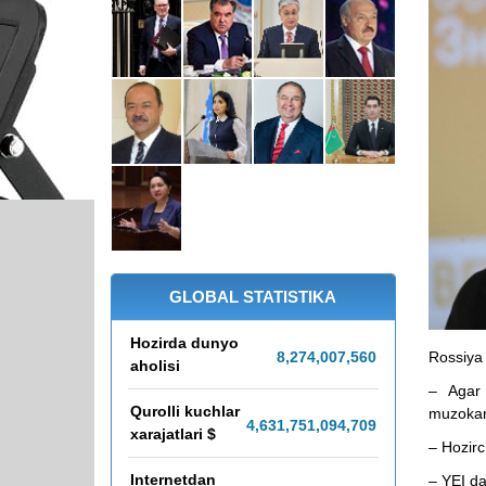
GLOBAL STATISTIKA
Hozirda dunyo
Rossiya 
8,274,007,562
aholisi
– Agar
Qurolli kuchlar
muzokar
4,631,751,149,766
xarajatlari $
– Hozirc
Internetdan
– YEI da