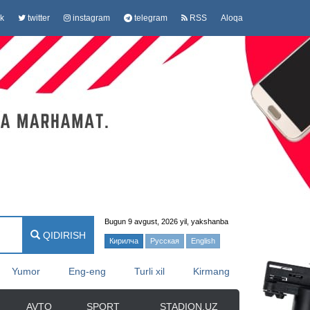
k
twitter
instagram
telegram
RSS
Aloqa
Bugun 9 avgust, 2026 yil, yakshanba
QIDIRISH
Кирилча
Русская
English
Yumor
Eng-eng
Turli xil
Kirmang
AVTO
SPORT
STADION.UZ