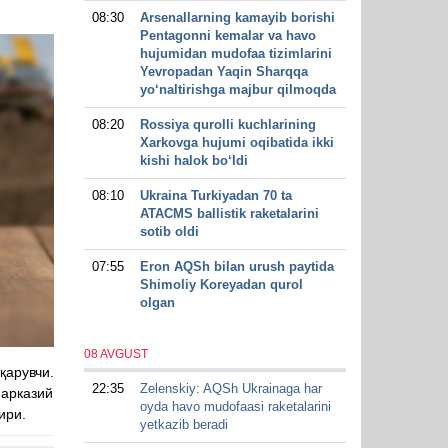
08:30
Arsenallarning kamayib borishi
Pentagonni kemalar va havo
hujumidan mudofaa tizimlarini
Yevropadan Yaqin Sharqqa
yo‘naltirishga majbur qilmoqda
08:20
Rossiya qurolli kuchlarining
Xarkovga hujumi oqibatida ikki
kishi halok bo‘ldi
08:10
Ukraina Turkiyadan 70 ta
ATACMS ballistik raketalarini
sotib oldi
07:55
Eron AQSh bilan urush paytida
Shimoliy Koreyadan qurol
olgan
08 AVGUST
арувчи.
22:35
Zelenskiy: AQSh Ukrainaga har
Марказий
oyda havo mudofaasi raketalarini
ири.
yetkazib beradi