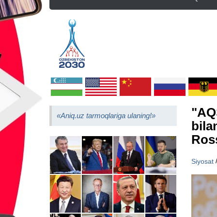
"AQS
«Aniq.uz tarmoqlariga ulaning!»
bila
Ross
Siyosat