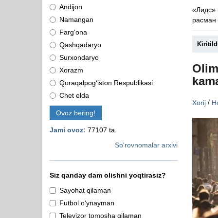
Andijon
«Лидс»
Namangan
расман 
Farg‘ona
Kiritild
Qashqadaryo
Surxondaryo
Olim
Xorazm
kama
Qoraqalpog‘iston Respublikasi
Chet elda
/
Xorij
Ho
Ovoz bering!
Jami ovoz:
77107 ta.
So'rovnomalar arxivi
Siz qanday dam olishni yoqtirasiz?
Sayohat qilaman
Futbol o‘ynayman
Televizor tomosha qilaman