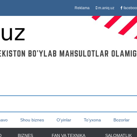
Reklama
m.aniq.uz
faceboo
havo
Shou biznes
O‘yinlar
To‘yxona
Bozorlar
D
BIZNES
FAN VA TEXNIKA
SALOMATLIK